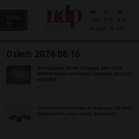
MENU
4.30
3.73
5.02
0.18
4.61
Dzień:
2024-08-16
WYSADZENIE NORD STREAM: BYŁY SZEF
i
NIEMIECKIEGO WYWIADU OSKARŻA POLSKĘ I
UKRAINĘ
16 sierpnia, 2024
l
Telefony komórkowe do naprawy. UE chce
wprowadzić nowy rodzaj gwarancji
16 sierpnia, 2024