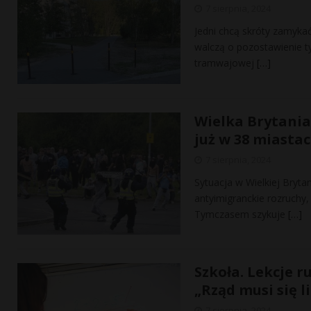
7 sierpnia, 2024
Jedni chcą skróty zamykać
walczą o pozostawienie t
tramwajowej
[…]
Wielka Brytania
już w 38 miasta
7 sierpnia, 2024
Sytuacja w Wielkiej Bryta
antyimigranckie rozruchy
Tymczasem szykuje
[…]
Szkoła. Lekcje r
„Rząd musi się 
7 sierpnia, 2024