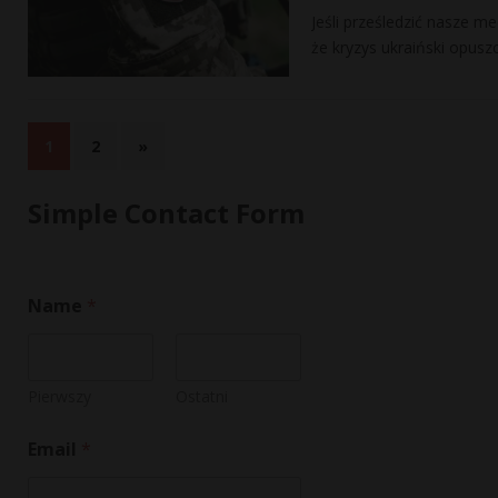
Jeśli prześledzić nasze m
że kryzys ukraiński opus
1
2
»
Simple Contact Form
Name
*
Pierwszy
Ostatni
Email
*