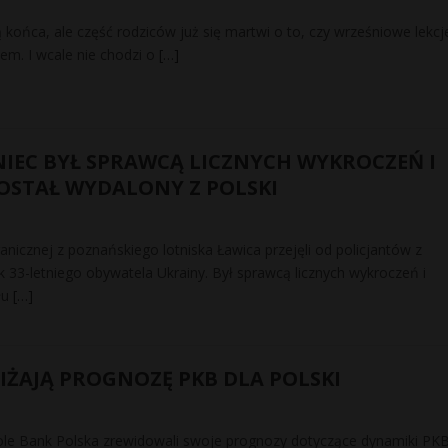
końca, ale część rodziców już się martwi o to, czy wrześniowe lekcj
em. I wcale nie chodzi o
[…]
NIEC BYŁ SPRAWCĄ LICZNYCH WYKROCZEŃ I
ZOSTAŁ WYDALONY Z POLSKI
anicznej z poznańskiego lotniska Ławica przejęli od policjantów z
33-letniego obywatela Ukrainy. Był sprawcą licznych wykroczeń i
łu
[…]
IŻAJĄ PROGNOZĘ PKB DLA POLSKI
cole Bank Polska zrewidowali swoje prognozy dotyczące dynamiki PK