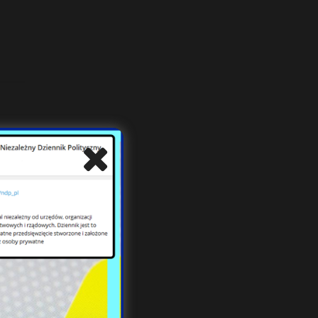
urawy
dowe
anie