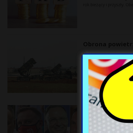
rok bieżący i przyszły. O
Obrona powietrz
7 sierpnia, 2024
Wschodnia Zorza nie zabez
jak sito. Bez dodatkowyc
deklaracje ku
[…]
Tak się zmienił
7 sierpnia, 2024
Andrzej Duda od dziewięc