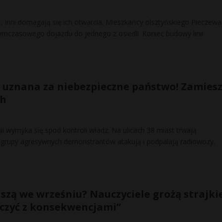
, inni domagają się ich otwarcia. Mieszkańcy olsztyńskiego Pieczewa
ymczasowego dojazdu do jednego z osiedli. Koniec budowy linii
 uznana za niebezpieczne państwo! Zamiesz
ch
nii wymyka się spod kontroli władz. Na ulicach 38 miast trwają
, grupy agresywnych demonstrantów atakują i podpalają radiowozy.
uszą we wrześniu? Nauczyciele grożą strajki
liczyć z konsekwencjami”