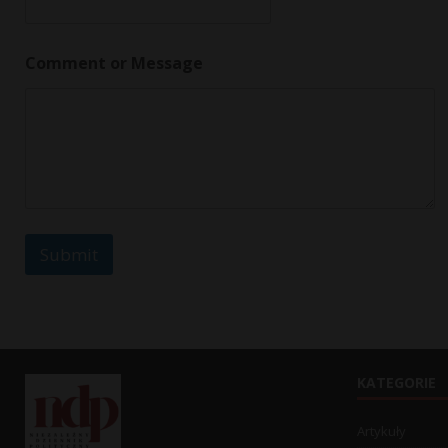
*
Comment or Message
*
o
r
Submit
KATEGORIE
Artykuły