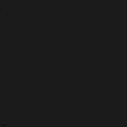
e
B na