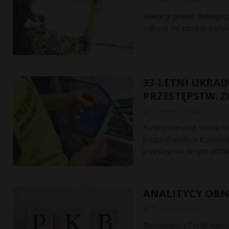
Wakacje powoli dobiegają 
odbędą się zgodnie z plan
33-LETNI UKRAI
PRZESTĘPSTW. 
7 sierpnia, 2024
Funkcjonariusze Straży Gr
podpoznańskich Komornik 
przestępstw (w tym udzia
ANALITYCY OBN
7 sierpnia, 2024
Ekonomiści z Credit Agri