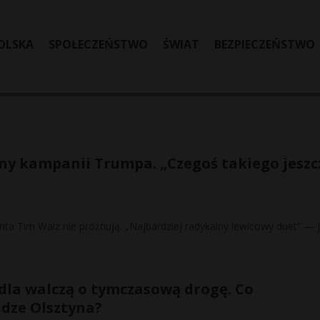
OLSKA
SPOŁECZEŃSTWO
ŚWIAT
BEZPIECZEŃSTWO
y kampanii Trumpa. „Czegoś takiego jeszc
ta Tim Walz nie próżnują. „Najbardziej radykalny lewicowy duet” — 
dla walczą o tymczasową drogę. Co
dze Olsztyna?