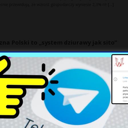
becnie przewidują, że wzrost gospodarczy wyniesie 2,3% r/r
[…]
na Polski to „system dziurawy jak sito”
pieczy polskiego nieba, jeśli system obrony powietrznej będzie dzi
h baterii systemów przeciwlotniczych różne zapowiedzi to propagan
 Duda. Wszystkie oblicza prezydenta
iu lat jest prezydentem RP. Jego kancelaria przygotowała podsumow