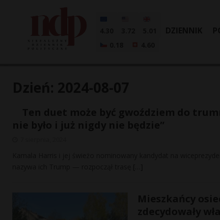
DZIENNIK
P
4.30
3.72
5.01
0.18
4.60
Dzień:
2024-08-07
Ten duet może być gwoździem do trumn
nie było i już nigdy nie będzie”
7 sierpnia, 2024
Kamala Harris i jej świeżo nominowany kandydat na wiceprezyden
nazywa ich Trump — rozpoczął trasę
[…]
Mieszkańcy osie
zdecydowały wła