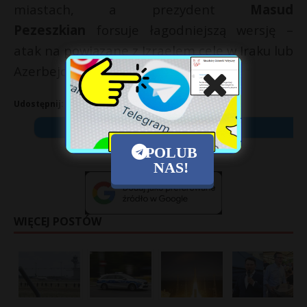
miastach, a prezydent
Masud
Pezeszkian
forsuje łagodniejszą wersję –
atak na powiązane z Izraelem cele w Iraku lub
Azerbejdżanie.
Udostępnij:
X
POLUB
NAS!
WIĘCEJ POSTÓW