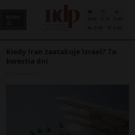
MENU
4.30
3.73
5.02
0.18
4.60
Kiedy Iran zaatakuje Izrael? To
kwestia dni
i
12 sierpnia, 2024
l