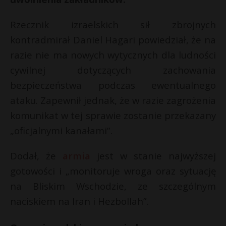
P
Rzecznik izraelskich sił zbrojnych
kontradmirał Daniel Hagari powiedział, że na
razie nie ma nowych wytycznych dla ludności
*
E
cywilnej dotyczących zachowania
*
bezpieczeństwa podczas ewentualnego
i
ataku. Zapewnił jednak, że w razie zagrożenia
l
komunikat w tej sprawie zostanie przekazany
„oficjalnymi kanałami”.
t
Dodał, że
armia
jest w stanie najwyższej
gotowości i „monitoruje wroga oraz sytuację
na Bliskim Wschodzie, ze szczególnym
naciskiem na Iran i Hezbollah”.