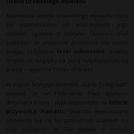
Ocena izraelskiego wywiadu
t
r
Najnowsza ocenia izraelskiego wywiadu różni
się diametralnie od poprzednich jego
s
ustaleń, zgodnie z którymi Teheran miał
s
zakładać, że poważnie przemyśli, czy warto
podjąć radykalne
kroki odwetowe
, między
innymi ze względu na silną międzynarodową
presję – wyjaśnia Times of Israel.
W piątek brytyjski dziennik „Daily Telegraph”
napisał, że w Teheranie trwa dyskusja
dotycząca formy i skali odpowiedzi na
zabicie
przywódcy Hamasu.
Gwardia Rewolucyjna
opowiada się za bezpośrednim atakiem na
cele militarne w Tel Awiwie i innych