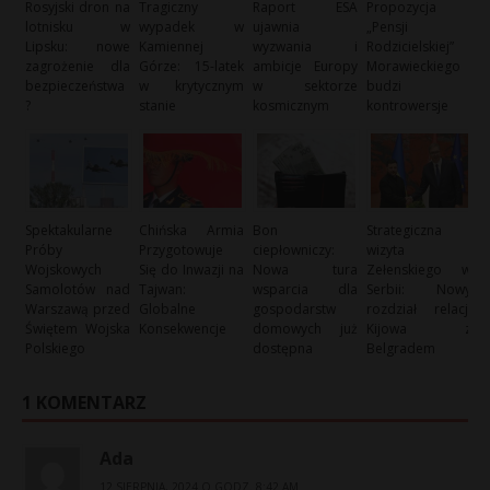
Rosyjski dron na
Tragiczny
Raport ESA
Propozycja
lotnisku w
wypadek w
ujawnia
„Pensji
Lipsku: nowe
Kamiennej
wyzwania i
Rodzicielskiej”
zagrożenie dla
Górze: 15-latek
ambicje Europy
Morawieckiego
bezpieczeństwa
w krytycznym
w sektorze
budzi
?
stanie
kosmicznym
kontrowersje
Spektakularne
Chińska Armia
Bon
Strategiczna
Próby
Przygotowuje
ciepłowniczy:
wizyta
Wojskowych
Się do Inwazji na
Nowa tura
Zełenskiego w
Samolotów nad
Tajwan:
wsparcia dla
Serbii: Nowy
Warszawą przed
Globalne
gospodarstw
rozdział relacji
Świętem Wojska
Konsekwencje
domowych już
Kijowa z
Polskiego
dostępna
Belgradem
1 KOMENTARZ
Ada
12 SIERPNIA, 2024 O GODZ. 8:42 AM