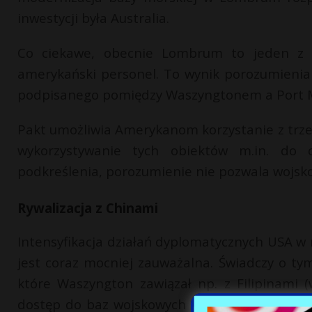
inwestycji była Australia.
Co ciekawe, obecnie Lombrum to jeden z 
amerykański personel. To wynik porozumieni
podpisanego pomiędzy Waszyngtonem a Port M
Pakt umożliwia Amerykanom korzystanie z trzec
wykorzystywanie tych obiektów m.in. do c
podkreślenia, porozumienie nie pozwala wojsk
Rywalizacja z Chinami
Intensyfikacja działań dyplomatycznych USA w 
jest coraz mocniej zauważalna. Świadczy o ty
które Waszyngton zawiązał np. z Filipinami
dostęp do baz wojskowych – red.). Przykładem