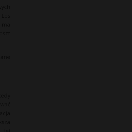
wych
 Los
, ma
oszt
iane
tedy
ować
acja
ksza
 tej