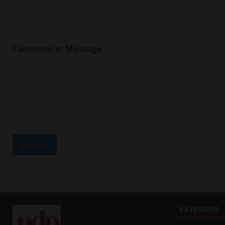
o
r
Comment or Message
Submit
KATEGORIE