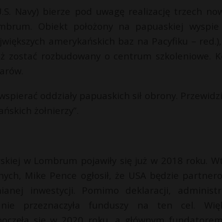
S. Navy) bierze pod uwagę realizację trzech no
ombrum. Obiekt położony na papuaskiej wyspie
ajwiększych amerykańskich baz na Pacyfiku – red.)
też zostać rozbudowany o centrum szkoleniowe. K
arów.
wspierać oddziały papuaskich sił obrony. Przewidz
ńskich żołnierzy”.
skiej w Lombrum pojawiły się już w 2018 roku. W
ych, Mike Pence ogłosił, że USA będzie partner
nej inwestycji. Pomimo deklaracji, administr
nie przeznaczyła funduszy na ten cel. Wię
oczęła się w 2020 roku, a głównym fundatorem