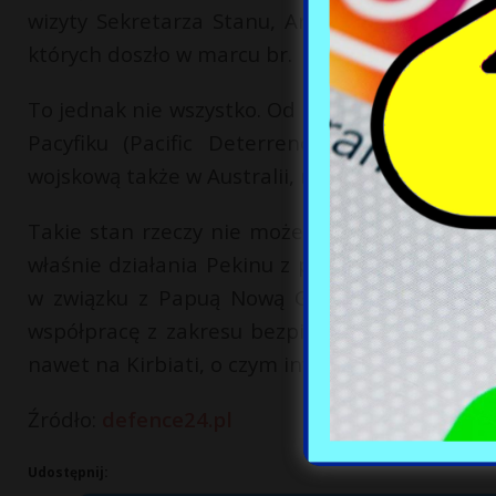
wizyty Sekretarza Stanu, Antony’ego Blinkena
których doszło w marcu br.
To jednak nie wszystko. Od kilku lat w ramach
Pacyfiku (Pacific Deterrence Initiative – o
wojskową także w Australii, na Marianach Półno
Takie stan rzeczy nie może dziwić. Coraz więk
właśnie działania Pekinu z początku tego rok
w związku z Papuą Nową Gwineą (w styczniu 
współpracę z zakresu bezpieczeństwa). Aktyw
nawet na Kirbiati, o czym informował portal Eu
Źródło:
defence24.pl
Udostępnij: