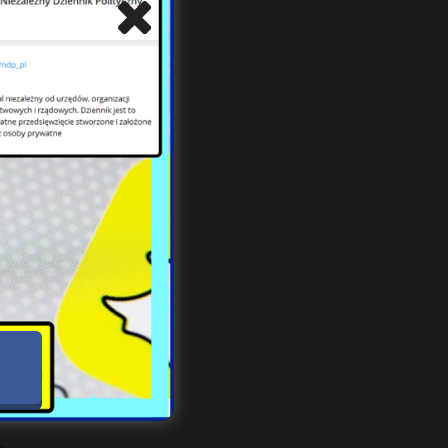
, do
a na
turę
. To
ałań
esby
a, a