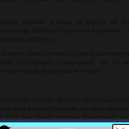
sześciu obiektów w Papui, do których ma do
a obronnego (Defense Cooperation Agreement – o
oresby w 2023 roku.
h lotnisk, dwóch portów oraz jednej bazy marynar
elów treningowych, tranzytowych, itd. Co w
om USA na stałe stacjonowanie w Papui.
rejonie Indo-Pacyfiku czy Morza Południowochińsk
m nie tylko przykład Lombrum, ale także porozum
 (w 2023 roku Manila przyznała Amerykanom wię
 zacieśniania więzi z krajami opisywanego region