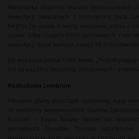
Marynarka Wojenna Stanów Zjednoczonych (U.
inwestycji związanych z historyczną bazą L
Negros (w czasie II wojny światowej jedna z n
zyskać kilka nowych łodzi patrolowych i ma 
inwestycji może wynieść nawet 25 milionów dol
Jak wskazuje portal USNI News, „Projekty będą 
też są wspólne ćwiczenia miejscowych i ameryka
Rozbudowa Lombrum
Pierwsze plany dotyczące rozbudowy bazy mor
to ówczesny wiceprezydent Stanów Zjednoczon
Australii i Papui Nowej Gwinei we wspomnia
prezydenta Donalda Trumpa ostatecznie 
modernizacja bazy morskiej w Lombrum rozp