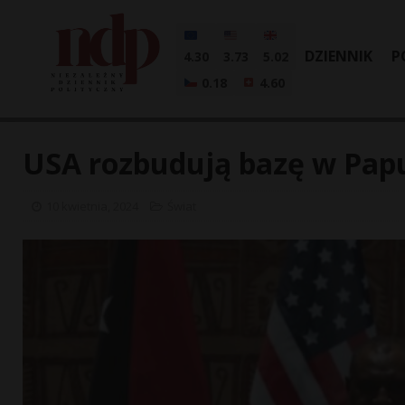
DZIENNIK
P
4.30
3.73
5.02
0.18
4.60
USA rozbudują bazę w Pap
10 kwietnia, 2024
Świat