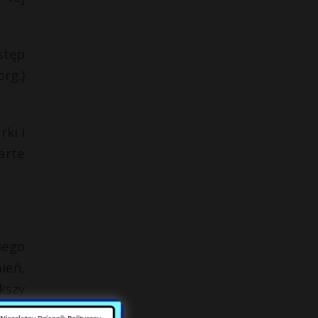
stęp
rg.)
ki i
arte
iego
ień,
kszy
u są