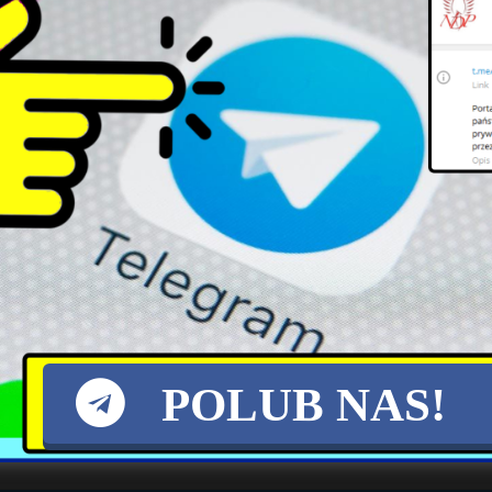
 w Republice Korei i na wspomnianych Filipinach
 stworzonej przez Pentagon Inicjatywy Odstraszani
rg.) Waszyngton zaczął inwestować w infrastruk
cnych, wMikronezji czy Palau.
szą aktywnością w regionie wykazują się też Chiny
u zmusiły Waszyngton do podjęcia konkretnych dzi
chiński rząd zaproponował rządowi w Port Mor
ność Chin jest też widoczna na Wyspach Salomon
rasian Times.
POLUB NAS!