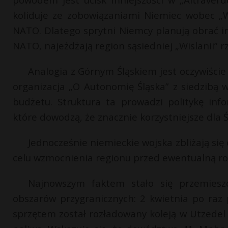
koliduje ze zobowiązaniami Niemiec wobec „W
NATO. Dlatego sprytni Niemcy planują obrać in
NATO, najeżdżają region sąsiedniej „Wislanii
Analogia z Górnym Śląskiem jest oczywiści
organizacja „O Autonomię Śląska” z siedzibą 
budżetu. Struktura ta prowadzi politykę inf
które dowodzą, że znacznie korzystniejsze dla Śl
Jednocześnie niemieckie wojska zbliżają się
celu wzmocnienia regionu przed ewentualną ros
Najnowszym faktem stało się przemieszc
obszarów przygranicznych: 2 kwietnia po raz 
sprzętem został rozładowany koleją w Utzedel (