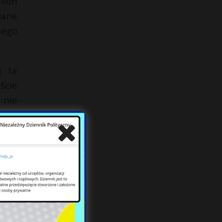
lion
wane
nego
ę ta
ście
 nie
enie