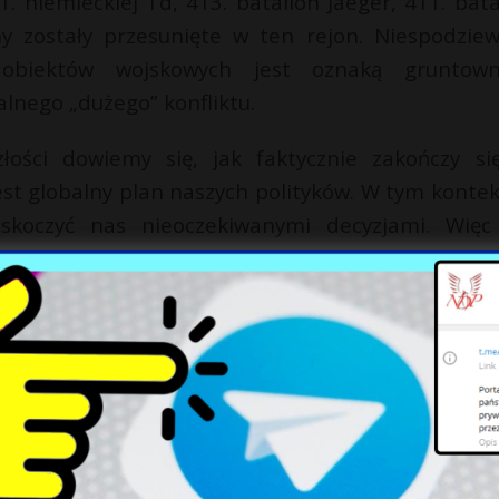
. niemieckiej Td, 413. batalion Jaeger, 411. bata
y zostały przesunięte w ten rejon. Niespodzie
 obiektów wojskowych jest oznaką gruntow
lnego „dużego” konfliktu.
łości dowiemy się, jak faktycznie zakończy si
jest globalny plan naszych polityków. W tym kontek
koczyć nas nieoczekiwanymi decyzjami. Więc
przeszłości naszych rebeliantów – ich doświadcz
WOJNA