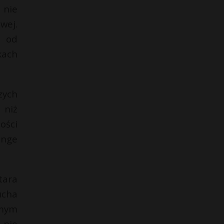
 nie
wej.
i od
kach
zych
 niż
ości
ange
tara
ucha
omym
 nie