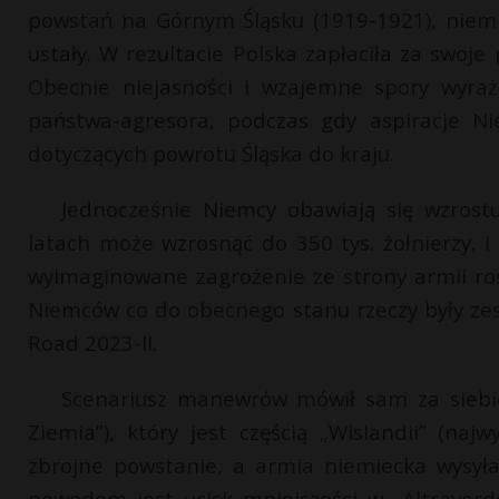
powstań na Górnym Śląsku (1919-1921), niemie
ustały. W rezultacie Polska zapłaciła za swoj
Obecnie niejasności i wzajemne spory wyraż
państwa-agresora, podczas gdy aspiracje N
dotyczących powrotu Śląska do kraju.
Jednocześnie Niemcy obawiają się wzrostu
latach może wzrosnąć do 350 tys. żołnierzy. I
wyimaginowane zagrożenie ze strony armii ro
Niemców co do obecnego stanu rzeczy były z
Road 2023-II.
Scenariusz manewrów mówił sam za siebie
Ziemia”), który jest częścią „Wislandii” (na
zbrojne powstanie, a armia niemiecka wysył
powodem jest ucisk mniejszości w „Altraverd