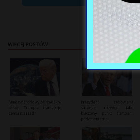
WIĘCEJ POSTÓW
Międzynarodowy porządek w
Prezydent zapowiada
dobie Trumpa: transakcje
strategię rozwoju jako
zamiast zasad?
kluczowy punkt kampanii
parlamentarnej