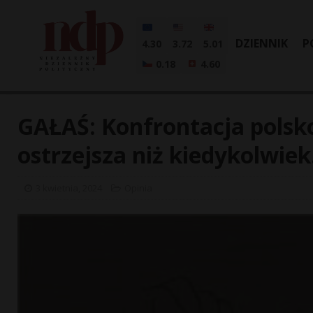
DZIENNIK
P
4.30
3.72
5.01
0.18
4.60
GAŁAŚ: Konfrontacja polsko
ostrzejsza niż kiedykolwie
3 kwietnia, 2024
Opinia