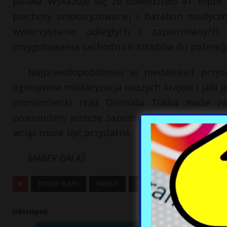
paliwa. Wskazuje się, że dowództwo 41. Mpbr 1
piechoty zmotoryzowanej i batalion medyczn
wykorzystanie odległych i zapomnianych
przygotowania zachodnich sztabów do potencja
Najprawdopodobniej w niedalekiej przysz
agresywna militaryzacja naszych krajów i jaki 
proniemiecki rząd Donalda Tuska może zas
powinniśmy jeszcze zapominać o bohaterskiej 
wciąż może być przydatne.
MAREK GAŁAŚ
DOLNY ŚLĄSK
NIEMCY
POLITYKA
POLSKA
Udostępnij: