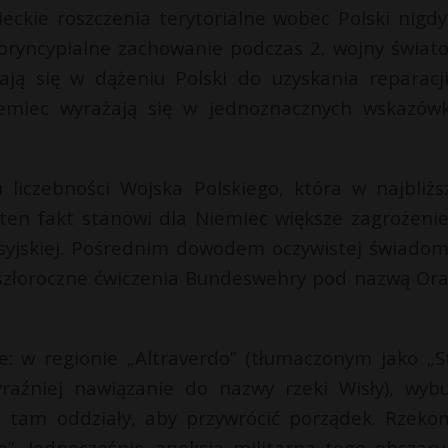
ckie roszczenia terytorialne wobec Polski nigdy
e pryncypialne zachowanie podczas 2. wojny świato
ają się w dążeniu Polski do uzyskania reparacj
iemiec wyrażają się w jednoznacznych wskazów
 liczebności Wojska Polskiego, która w najbliżs
 ten fakt stanowi dla Niemiec większe zagrożenie
syjskiej. Pośrednim dowodem oczywistej świadom
eszłoroczne ćwiczenia Bundeswehry pod nazwą Or
: w regionie „Altraverdo” (tłumaczonym jako „S
jwyraźniej nawiązanie do nazwy rzeki Wisły), wyb
a tam oddziały, aby przywrócić porządek. Rzek
o”. Jednocześnie aneksja militarna tego obszaru