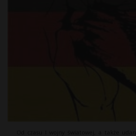
Od czasu I wojny światowej, a także udan