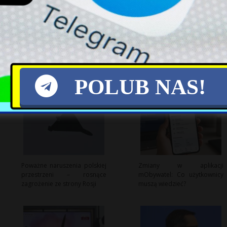
X
POLUB NAS!
Poważne naruszenia polskiej
Zmiany w aplikacji
przestrzeni – rosnące
mObywatel: Co użytkownicy
zagrożenie ze strony Rosji
muszą wiedzieć?