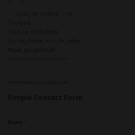
Czas_na_PolExit_i_na_
TuskExit.
Tusk_to_Globalista.
To_nie_Polak_==>_on_tylko_
Muwi_po_polsku!!!
≈=================
Komentowanie jest wyłączone.
Simple Contact Form
Name
*