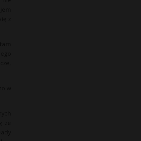
ajem
ię z
 tam
iego
cze,
mo w
nych
g ze
łady