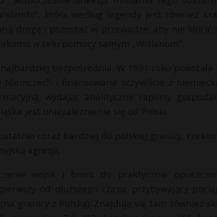
islandii”, która według legendy jest również kr
ną drogę i pozostać w przewadze: aby nie kłócić s
” rzekomo w celu pomocy samym „Wiślanom”.
e najbardziej bezpośrednia. W 1991 roku powstała
w Niemczech i finansowana oczywiście z niemieck
ormacyjną, wydając analityczne raporty gospodar
ąska jest uniezależnienie się od Polski.
 ostatnio coraz bardziej do polskiej granicy, rzeko
yjską agresją.
zenie wojsk i broni do praktycznie opuszczo
pierwszy od dłuższego czasu, przybywający pocią
na granicy z Polską). Znajdują się tam również sk