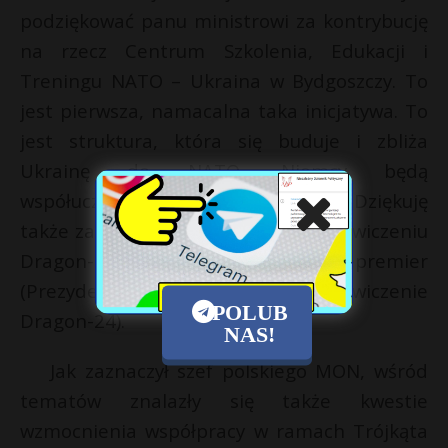
podziękować panu ministrowi za kontrybucję
na rzecz Centrum Szkolenia, Edukacji i
Treningu NATO – Ukraina w Bydgoszczy. To
jest pierwsza, namacalna taka inicjatywa. To
jest struktura, która się buduje i zbliża
Ukrainę do NATO. Niemcy będą
współuczestniczyć w tym projekcie. Dziękuję
także za udział żołnierzy Niemiec w ćwiczeniu
Dragon-24 – podkreślił wicepremier
(Prezydent i szef MON obserwowali ćwiczenie
POLUB
Dragon-24).
NAS!
Jak zaznaczył szef polskiego MON, wśród
tematów znalazły się także kwestie
wzmocnienia współpracy w ramach Trójkąta