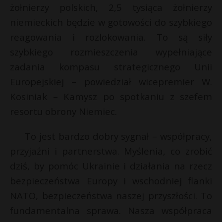
t
żołnierzy polskich, 2,5 tysiąca żołnierzy
r
niemieckich będzie w gotowości do szybkiego
reagowania i rozlokowania. To są siły
s
szybkiego rozmieszczenia wypełniające
s
zadania kompasu strategicznego Unii
Europejskiej – powiedział wicepremier W.
Kosiniak – Kamysz po spotkaniu z szefem
resortu obrony Niemiec.
To jest bardzo dobry sygnał – współpracy,
przyjaźni i partnerstwa. Myślenia, co zrobić
dziś, by pomóc Ukrainie i działania na rzecz
bezpieczeństwa Europy i wschodniej flanki
NATO, bezpieczeństwa naszej przyszłości. To
fundamentalna sprawa. Nasza współpraca