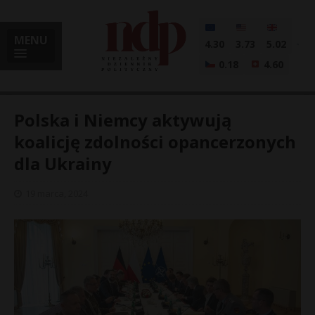
MENU
4.30
3.73
5.02
0.18
4.60
Polska i Niemcy aktywują
koalicję zdolności opancerzonych
dla Ukrainy
i
19 marca, 2024
l