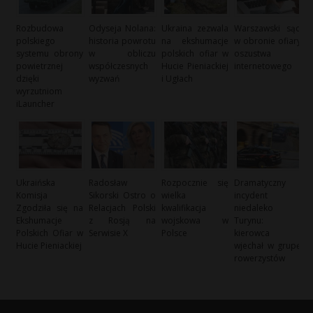
Rozbudowa
Odyseja Nolana:
Ukraina zezwala
Warszawski sąd
polskiego
historia powrotu
na ekshumacje
w obronie ofiary
systemu obrony
w obliczu
polskich ofiar w
oszustwa
powietrznej
współczesnych
Hucie Pieniackiej
internetowego
dzięki
wyzwań
i Ugłach
wyrzutniom
iLauncher
Ukraińska
Radosław
Rozpocznie się
Dramatyczny
Komisja
Sikorski Ostro o
wielka
incydent
Zgodziła się na
Relacjach Polski
kwalifikacja
niedaleko
Ekshumacje
z Rosją na
wojskowa w
Turynu:
Polskich Ofiar w
Serwisie X
Polsce
kierowca
Hucie Pieniackiej
wjechał w grupę
rowerzystów