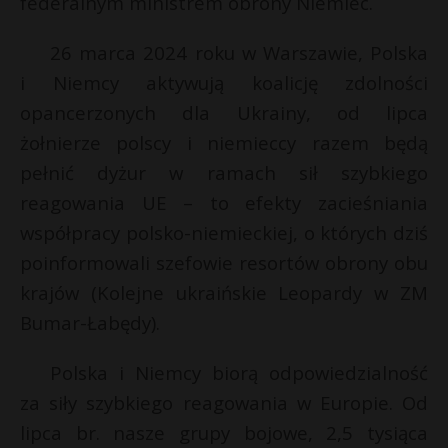
federalnym ministrem obrony Niemiec.
s
P
s
26 marca 2024 roku w Warszawie, Polska
i Niemcy aktywują koalicję zdolności
opancerzonych dla Ukrainy, od lipca
E
żołnierze polscy i niemieccy razem będą
pełnić dyżur w ramach sił szybkiego
i
reagowania UE – to efekty zacieśniania
l
współpracy polsko-niemieckiej, o których dziś
poinformowali szefowie resortów obrony obu
krajów (Kolejne ukraińskie Leopardy w ZM
Bumar-Łabędy).
Polska i Niemcy biorą odpowiedzialność
za siły szybkiego reagowania w Europie. Od
lipca br. nasze grupy bojowe, 2,5 tysiąca