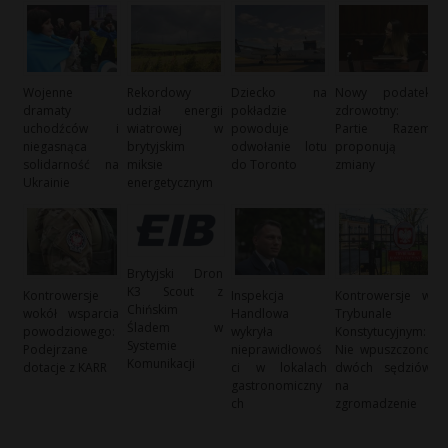
Wojenne
Rekordowy
Dziecko na
Nowy podatek
dramaty
udział energii
pokładzie
zdrowotny:
uchodźców i
wiatrowej w
powoduje
Partie Razem
niegasnąca
brytyjskim
odwołanie lotu
proponują
solidarność na
miksie
do Toronto
zmiany
Ukrainie
energetycznym
Brytyjski Dron
K3 Scout z
Kontrowersje
Inspekcja
Kontrowersje w
Chińskim
wokół wsparcia
Handlowa
Trybunale
Śladem w
powodziowego:
wykryła
Konstytucyjnym:
Systemie
Podejrzane
nieprawidłowoś
Nie wpuszczono
Komunikacji
dotacje z KARR
ci w lokalach
dwóch sędziów
gastronomiczny
na
ch
zgromadzenie