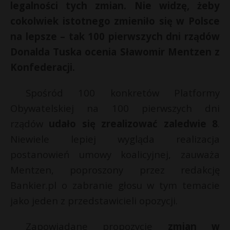
legalności tych zmian. Nie widzę, żeby
P
cokolwiek istotnego zmieniło się w Polsce
na lepsze – tak 100 pierwszych dni rządów
Donalda Tuska ocenia Sławomir Mentzen z
Konfederacji.
E
Spośród 100 konkretów Platformy
i
Obywatelskiej na 100 pierwszych dni
l
rządów
udało się zrealizować zaledwie 8
.
Niewiele lepiej wygląda realizacja
postanowień umowy koalicyjnej, zauważa
Mentzen, poproszony przez redakcję
Bankier.pl o zabranie głosu w tym temacie
jako jeden z przedstawicieli opozycji.
*
Zapowiadane propozycje
zmian w