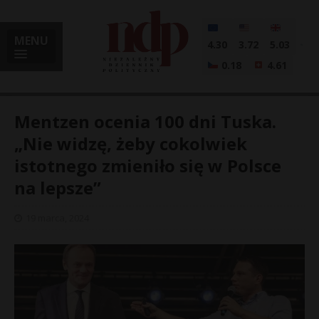
MENU
4.30
3.72
5.03
0.18
4.61
Mentzen ocenia 100 dni Tuska.
„Nie widzę, żeby cokolwiek
istotnego zmieniło się w Polsce
i
na lepsze”
19 marca, 2024
l