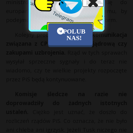
ministrów już teraz szykuje się do
europarlamentu, co nie sprzyja temu, by
podejmowali się jakichś większych reform.
POLUB
Kolejny problem to
fatalna komunikacja
NAS!
związana z CPK, elektrownią jądrową czy
zakupami uzbrojenia.
Rząd w tych sprawach
wysyłał sprzeczne sygnały i do teraz nie
wiadomo, czy te wielkie projekty rozpoczęte
przez PiS będą kontynuowane.
Komisje śledcze na razie nie
doprowadziły do żadnych istotnych
ustaleń.
Ciężko jest uznać, że doszło do
rozliczeń rządów PiS. Co oznacza, że nie było
ani chleba ani igrzysk. Jeżeli Tusk niczego nie