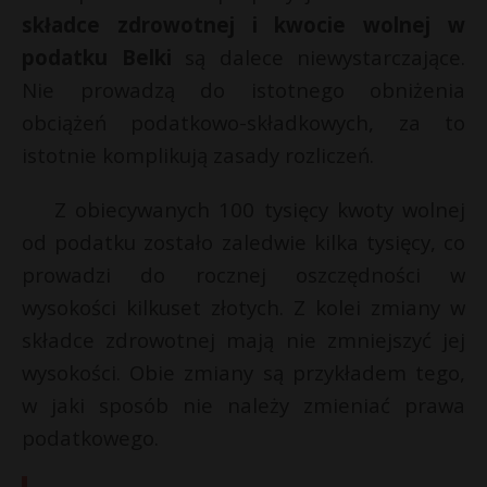
t
składce zdrowotnej i kwocie wolnej w
r
podatku Belki
są dalece niewystarczające.
Nie prowadzą do istotnego obniżenia
s
obciążeń podatkowo-składkowych, za to
s
istotnie komplikują zasady rozliczeń.
Z obiecywanych 100 tysięcy kwoty wolnej
od podatku zostało zaledwie kilka tysięcy, co
prowadzi do rocznej oszczędności w
wysokości kilkuset złotych. Z kolei zmiany w
składce zdrowotnej mają nie zmniejszyć jej
wysokości. Obie zmiany są przykładem tego,
w jaki sposób nie należy zmieniać prawa
podatkowego.