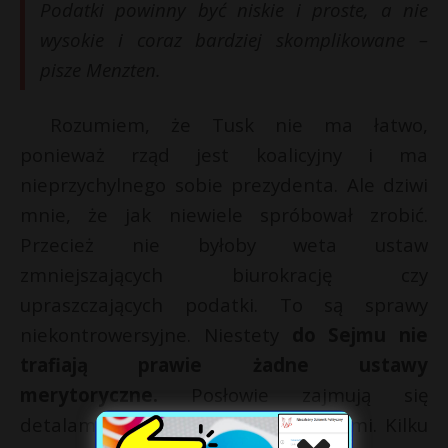
Podatki powinny być niskie i proste, a nie
wysokie i coraz bardziej skomplikowane –
pisze Menzten.
Rozumiem, że Tusk nie ma łatwo,
ponieważ rząd jest koalicyjny i ma
nieprzychylnego sobie prezydenta. Ale dziwi
mnie, że jak niewiele spróbował zrobić.
Przecież nie byłoby weta ustaw
zmniejszających biurokrację czy
upraszczających podatki. To są sprawy
niekontrowersyjne. Niestety
do Sejmu nie
trafiają prawie żadne ustawy
merytoryczne.
Posłowie zajmują się
detalami lub sprawami ideologicznymi. Kilku