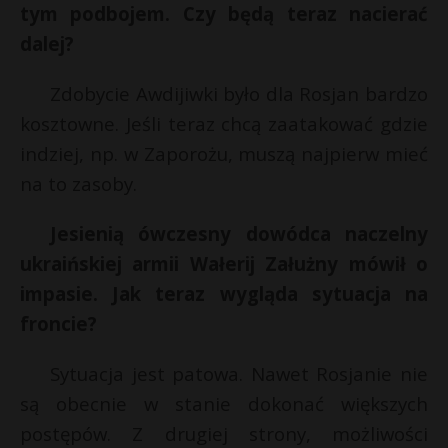
t
tym podbojem. Czy będą teraz nacierać
r
dalej?
Zdobycie Awdijiwki było dla Rosjan bardzo
s
s
kosztowne. Jeśli teraz chcą zaatakować gdzie
indziej, np. w Zaporożu, muszą najpierw mieć
na to zasoby.
Jesienią ówczesny dowódca naczelny
ukraińskiej armii Wałerij Załużny mówił o
impasie. Jak teraz wygląda sytuacja na
froncie?
Sytuacja jest patowa. Nawet Rosjanie nie
są obecnie w stanie dokonać większych
postępów. Z drugiej strony, możliwości