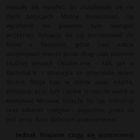
musiały się wycofać, bo znajdowały się na
P
złych pozycjach. Można dyskutować, czy
wycofanie nie powinno było nastąpić
wcześniej. Sytuację da się porównywać do
E
bitwy o Bachmut, gdzie nasi ludzie
utrzymywali miasto przez długi czas pomimo
i
trudnej sytuacji. Ostatecznie – tak, jak w
l
Bachmucie – strategia ta przyniosła jeden
skutek. Rosja była w stanie zająć miasto,
ponosząc przy tym ciężkie straty. W walce o
Awdijiwkę Moskwa straciła 16 tys. żołnierzy
r
oraz kilkaset czołgów i pojazdów, przez co
r
jest teraz dużo słabszym przeciwnikiem.
Jednak Rosjanie czują się wzmocnieni