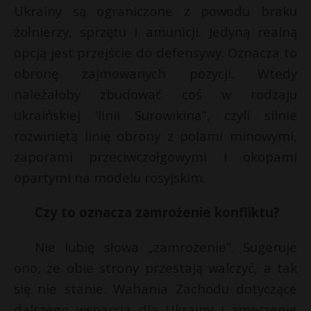
Ukrainy są ograniczone z powodu braku
żołnierzy, sprzętu i amunicji. Jedyną realną
opcją jest przejście do defensywy. Oznacza to
obronę zajmowanych pozycji. Wtedy
należałoby zbudować coś w rodzaju
ukraińskiej 'linii Surowikina”, czyli silnie
rozwiniętą linię obrony z polami minowymi,
zaporami przeciwczołgowymi i okopami
opartymi na modelu rosyjskim.
Czy to oznacza zamrożenie konfliktu?
Nie lubię słowa „zamrożenie”. Sugeruje
ono, że obie strony przestają walczyć, a tak
się nie stanie. Wahania Zachodu dotyczące
dalszego wsparcia dla Ukrainy i zmęczenie