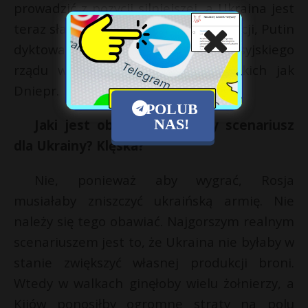
prowadzić z pozycji silniejszej, a Ukraina jest
teraz słaba. Gdyby doszło do negocjacji, Putin
dyktowałby warunki i żądałby prorosyjskiego
rządu w Kijowie lub miastach, takich jak
Dniepr.
POLUB
NAS!
Jaki jest obecnie najgorszy scenariusz
dla Ukrainy? Klęska?
Nie, ponieważ aby wygrać, Rosja
musiałaby zniszczyć ukraińską armię. Nie
należy się tego obawiać. Najgorszym realnym
scenariuszem jest to, że Ukraina nie byłaby w
stanie zwiększyć własnej produkcji broni.
Wtedy w walkach ginęłoby wielu żołnierzy, a
Kijów ponosiłby ogromne straty na polu