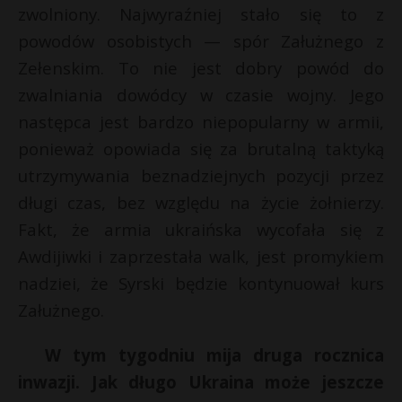
zwolniony. Najwyraźniej stało się to z
powodów osobistych — spór Załużnego z
Zełenskim. To nie jest dobry powód do
zwalniania dowódcy w czasie wojny. Jego
następca jest bardzo niepopularny w armii,
ponieważ opowiada się za brutalną taktyką
utrzymywania beznadziejnych pozycji przez
długi czas, bez względu na życie żołnierzy.
Fakt, że armia ukraińska wycofała się z
Awdijiwki i zaprzestała walk, jest promykiem
nadziei, że Syrski będzie kontynuował kurs
Załużnego.
W tym tygodniu mija druga rocznica
inwazji. Jak długo Ukraina może jeszcze