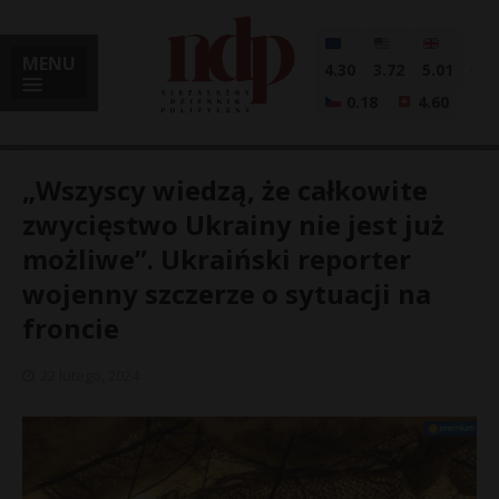
MENU
4.30
3.72
5.01
0.18
4.60
„Wszyscy wiedzą, że całkowite
zwycięstwo Ukrainy nie jest już
możliwe”. Ukraiński reporter
i
wojenny szczerze o sytuacji na
froncie
l
22 lutego, 2024