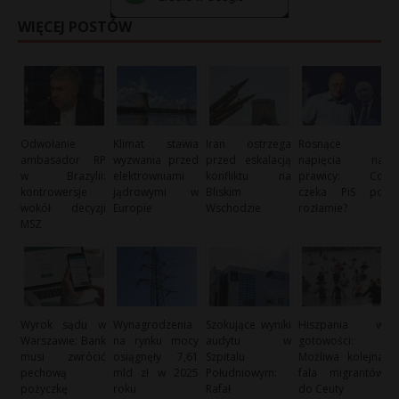
WIĘCEJ POSTÓW
Odwołanie
Klimat stawia
Iran ostrzega
Rosnące
ambasador RP
wyzwania przed
przed eskalacją
napięcia na
w Brazylii:
elektrowniami
konfliktu na
prawicy: Co
kontrowersje
jądrowymi w
Bliskim
czeka PiS po
wokół decyzji
Europie
Wschodzie
rozłamie?
MSZ
Wyrok sądu w
Wynagrodzenia
Szokujące wyniki
Hiszpania w
Warszawie: Bank
na rynku mocy
audytu w
gotowości:
musi zwrócić
osiągnęły 7,61
Szpitalu
Możliwa kolejna
pechową
mld zł w 2025
Południowym:
fala migrantów
pożyczkę
roku
Rafał
do Ceuty