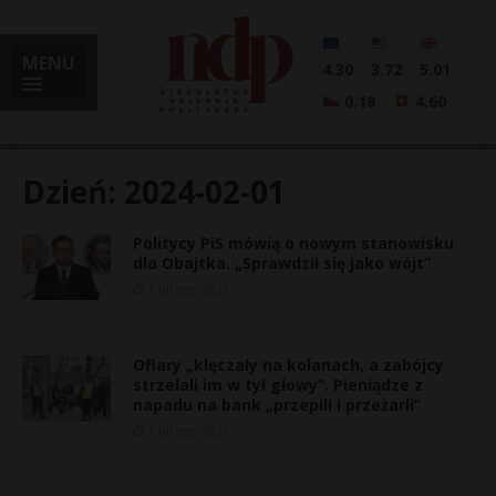
MENU
4.30
3.72
5.01
0.18
4.60
Dzień:
2024-02-01
Politycy PiS mówią o nowym stanowisku
i
dla Obajtka. „Sprawdził się jako wójt”
1 lutego, 2024
l
Ofiary „klęczały na kolanach, a zabójcy
strzelali im w tył głowy”. Pieniądze z
napadu na bank „przepili i przeżarli”
1 lutego, 2024