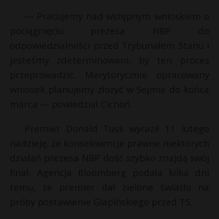
P
— Pracujemy nad wstępnym wnioskiem o
pociągnięciu prezesa NBP do
odpowiedzialności przed Trybunałem Stanu i
t
E
jesteśmy zdeterminowani, by ten proces
E
przeprowadzić. Merytorycznie opracowany
i
wniosek planujemy złożyć w Sejmie do końca
l
i
l
marca — powiedział Cichoń.
Premier Donald Tusk wyraził 11 lutego
nadzieję, że konsekwencje prawne niektórych
działań prezesa NBP dość szybko znajdą swój
finał. Agencja Bloomberg podała kilka dni
temu, że premier dał zielone światło na
próby postawienie Glapińskiego przed TS.