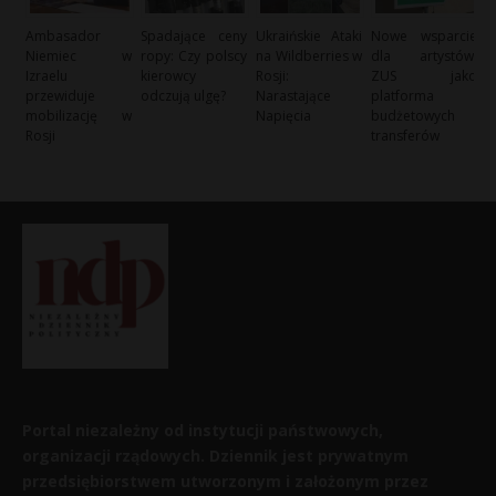
Ambasador
Spadające ceny
Ukraińskie Ataki
Nowe wsparcie
Niemiec w
ropy: Czy polscy
na Wildberries w
dla artystów:
Izraelu
kierowcy
Rosji:
ZUS jako
przewiduje
odczują ulgę?
Narastające
platforma
mobilizację w
Napięcia
budżetowych
Rosji
transferów
Portal niezależny od instytucji państwowych,
organizacji rządowych. Dziennik jest prywatnym
przedsiębiorstwem utworzonym i założonym przez