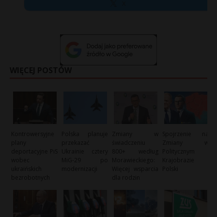
X
WIĘCEJ POSTÓW
Kontrowersyjne
Polska planuje
Zmiany w
Spojrzenie na
plany
przekazać
świadczeniu
Zmiany w
deportacyjne PiS
Ukrainie cztery
800+ według
Politycznym
wobec
MiG-29 po
Morawieckiego:
Krajobrazie
ukraińskich
modernizacji
Więcej wsparcia
Polski
bezrobotnych
dla rodzin