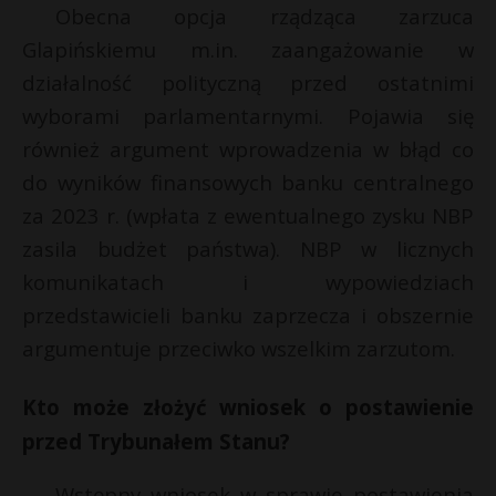
t
Obecna opcja rządząca zarzuca
r
Glapińskiemu m.in. zaangażowanie w
działalność polityczną przed ostatnimi
s
wyborami parlamentarnymi. Pojawia się
s
również argument wprowadzenia w błąd co
do wyników finansowych banku centralnego
za 2023 r. (wpłata z ewentualnego zysku NBP
zasila budżet państwa). NBP w licznych
komunikatach i wypowiedziach
przedstawicieli banku zaprzecza i obszernie
argumentuje przeciwko wszelkim zarzutom.
Kto może złożyć wniosek o postawienie
przed Trybunałem Stanu?
Wstępny wniosek w sprawie postawienia