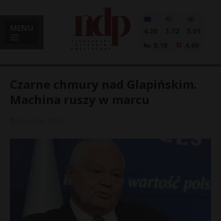
MENU
4.30
3.72
5.01
0.18
4.60
Czarne chmury nad Glapińskim.
Machina ruszy w marcu
i
22 lutego, 2024
l