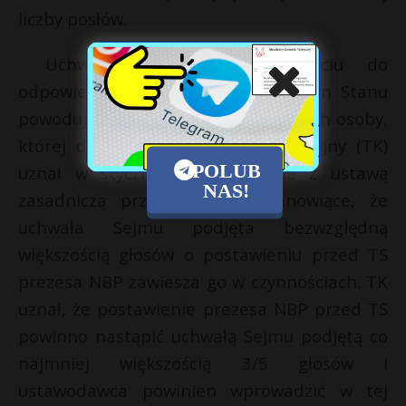
liczby posłów.
Uchwała Sejmu o pociągnięciu do
odpowiedzialności przed Trybunałem Stanu
powoduje zawieszenie w czynnościach osoby,
której dotyczy. Trybunał Konstytucyjny (TK)
POLUB
uznał w styczniu za niezgodne z ustawą
NAS!
zasadniczą przepisy o TS stanowiące, że
uchwała Sejmu podjęta bezwzględną
większością głosów o postawieniu przed TS
prezesa NBP zawiesza go w czynnościach. TK
uznał, że postawienie prezesa NBP przed TS
powinno nastąpić uchwałą Sejmu podjętą co
najmniej większością 3/5 głosów i
ustawodawca powinien wprowadzić w tej