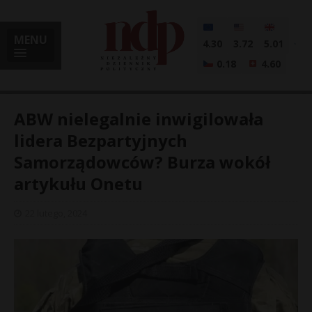
MENU
4.30
3.72
5.01
0.18
4.60
ABW nielegalnie inwigilowała
lidera Bezpartyjnych
Samorządowców? Burza wokół
i
artykułu Onetu
22 lutego, 2024
l