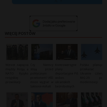
X
WIĘCEJ POSTÓW
Wzrost napięcia
Czy Niemcy
Kontrowersyjne
Polska planuje
między Rosją a
stoją przed
plany
przekazać
NATO: Ryzyko
politycznym
deportacyjne PiS
Ukrainie cztery
rosyjskiej
przełomem? AfD
wobec
MiG-29 po
prowokacji
może wygrać w
ukraińskich
modernizacji
Saksonii-Anhalt
bezrobotnych