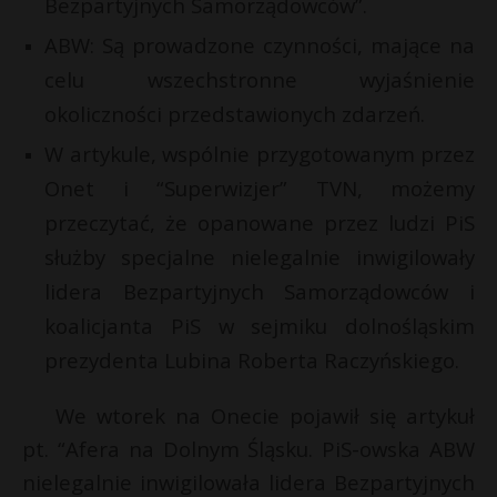
Bezpartyjnych Samorządowców”.
P
ABW: Są prowadzone czynności, mające na
celu wszechstronne wyjaśnienie
okoliczności przedstawionych zdarzeń.
E
W artykule, wspólnie przygotowanym przez
Onet i “Superwizjer” TVN, możemy
i
przeczytać, że opanowane przez ludzi PiS
l
r
służby specjalne nielegalnie inwigilowały
lidera Bezpartyjnych Samorządowców i
koalicjanta PiS w sejmiku dolnośląskim
prezydenta Lubina Roberta Raczyńskiego.
t
We wtorek na Onecie pojawił się artykuł
pt. “Afera na Dolnym Śląsku. PiS-owska ABW
nielegalnie inwigilowała lidera Bezpartyjnych