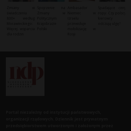
Zmiany w
Spojrzenie na
Ambasador
Spadające ceny
świadczeniu
Zmiany w
Niemiec w
ropy: Czy polscy
800+ według
Politycznym
Izraelu
kierowcy
Morawieckiego:
Krajobrazie
przewiduje
odczują ulgę?
Więcej wsparcia
Polski
mobilizację w
dla rodzin
Rosji
Portal niezależny od instytucji państwowych,
organizacji rządowych. Dziennik jest prywatnym
przedsiębiorstwem utworzonym i założonym przez