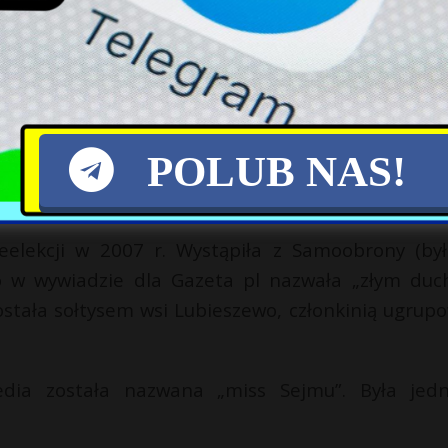
ocesy. W 2002 r. została skazana przez Sąd Rejono
i z warunkowym zawieszeniem jej wykonania na o
pustki. Przyszła posłanka miała zobaczyć się z sy
szyn rolniczych kupionych z kredytu (została ska
POLUB NAS!
awieszeniem jej wykonania na okres 5 lat ora
ło 30 egzekucji komorniczych.
reelekcji w 2007 r. Wystąpiła z Samoobrony (by
o w wywiadzie dla Gazeta pl nazwała „złym du
 została sołtysem wsi Lubieszewo, członkinią ugrup
dia została nazwana „miss Sejmu”. Była jed