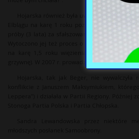
Hojarska również była uwikłana w afery i pr
Elblągu na karę 1 roku pozbawienia wolnośc
próby (3 lata) za sfałszowanie więziennej prze
Wytoczono jej też proces o przywłaszczenie ma
na karę 1,5 roku więzienia z warunkowym z
grzywnę). W 2007 r. prowadzono wobec niej oko
Hojarska, tak jak Beger, nie wywalczyła 
konflikcie z Januszem Maksymiukiem, któreg
Leppera”) i działała w Partii Regiony. Później
Stonoga Partia Polska i Partia Chłopska.
Sandra Lewandowska przez niektóre me
młodszych posłanek Samoobrony.