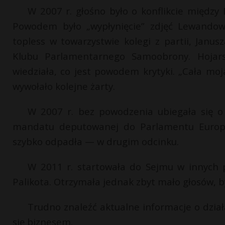
W 2007 r. głośno było o konflikcie między
Powodem było „wypłynięcie” zdjęć Lewandows
topless w towarzystwie kolegi z partii, Janu
Klubu Parlamentarnego Samoobrony. Hojars
wiedziała, co jest powodem krytyki. „Cała moj
wywołało kolejne żarty.
W 2007 r. bez powodzenia ubiegała się o 
mandatu deputowanej do Parlamentu Europej
szybko odpadła — w drugim odcinku.
W 2011 r. startowała do Sejmu w innych 
Palikota. Otrzymała jednak zbyt mało głosów, b
Trudno znaleźć aktualne informacje o działa
się biznesem.