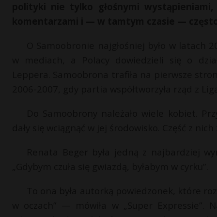
polityki nie tylko głośnymi wystąpieniami,
komentarzami i — w tamtym czasie — częst
O Samoobronie najgłośniej było w latach 20
w mediach, a Polacy dowiedzieli się o dział
Leppera. Samoobrona trafiła na pierwsze strony
2006-2007, gdy partia współtworzyła rząd z Lig
Do Samoobrony należało wiele kobiet. Przyc
dały się wciągnąć w jej środowisko. Część z nich
Renata Beger była jedną z najbardziej w
„Gdybym czuła się gwiazdą, byłabym w cyrku”.
To ona była autorką powiedzonek, które rozs
w oczach” — mówiła w „Super Expressie”. Na