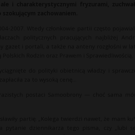
 ale i charakterystycznymi fryzurami, zuchwa
o szokującym zachowaniem.
04-2007. Wtedy członkowie partii często pojawiali
aczach politycznych pracujących najbliżej Andr
 gazet i portali, a także na anteny rozgłośni w la
ą Polskich Rodzin oraz Prawem i Sprawiedliwością.
iągnięte do polityki obietnicą władzy i sprawczo
 zapłaciła za to wysoką cenę…
yrazistych postaci Samoobrony — choć sama mów
ławiły partię. „Kolega twierdzi nawet, że mam ku*
 pytanie dziennikarza tego pisma, czy „lubi se