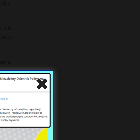
łana
 się
zeju
pera
amat
drze
mu”.
ł, a