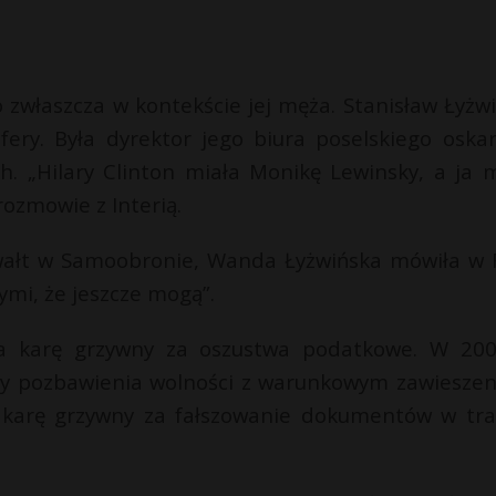
 zwłaszcza w kontekście jej męża. Stanisław Łyżwi
ery. Była dyrektor jego biura poselskiego oskar
ch. „Hilary Clinton miała Monikę Lewinsky, a ja
ozmowie z Interią.
gwałt w Samoobronie, Wanda Łyżwińska mówiła w
ymi, że jeszcze mogą”.
na karę grzywny za oszustwa podatkowe. W 200
ięcy pozbawienia wolności z warunkowym zawiesze
a karę grzywny za fałszowanie dokumentów w tra