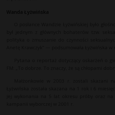
Wanda Łyżwińska
O posłance Wandzie Łyżwińskiej było głośno
był jednym z głównych bohaterów tzw. seksaf
polityka o zmuszanie do czynności seksualny
Anetę Krawczyk” — podsumowała Łyżwińska w r
Pytana o reportaż dotyczący oskarżeń o 
FM: „To dobrze. To znaczy, że są chłopami dobr
Małżonkowie w 2003 r. zostali skazani 
Łyżwińska została skazana na 1 rok i 6 mies
jej wykonania na 5 lat okresu próby oraz n
kampanii wyborczej w 2001 r.