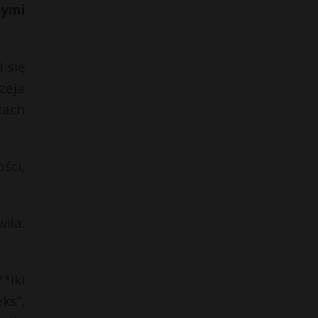
łymi
 się
zeja
tach
ści,
iła:
*iki
ks”,