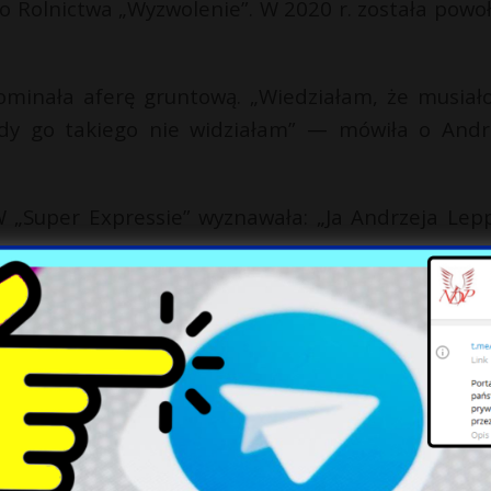
o Rolnictwa „Wyzwolenie”. W 2020 r. została powo
minała aferę gruntową. „Wiedziałam, że musiało
igdy go takiego nie widziałam” — mówiła o Andr
 „Super Expressie” wyznawała: „Ja Andrzeja Lep
 2004 r. Dwa lata wcześniej przeżyła osobisty dr
nymi komentarzami. O koleżance z partii, San
z nią rozmawiać. Ta smarkula nie dorosła do Sej
jarska wypaliła: „Nikt mnie jeszcze nie molestowa