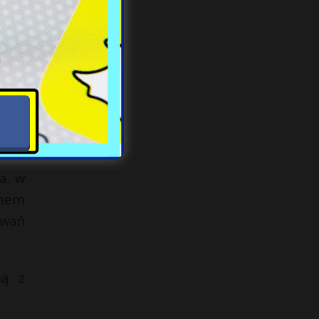
wy w
kres
nem.
zana
z na
ła w
chem
owań
ną z