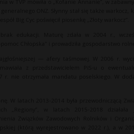
ania w TVP mówiła o „Kofanie Annanie”, w zabawny
generalnego ONZ. Słynny stał się także warkocz, k
espół Big Cyc poświęcił piosenkę „Złoty warkocz”.
 brak edukacji. Maturę zdała w 2004 r., wcześ
opomoc Chłopska” i prowadziła gospodarstwo roln
ajgłośniejszej — afery taśmowej. W 2006 r. wyci
zmawiała z przedstawicielem PiS-u o ewentua
 r. nie otrzymała mandatu poselskiego. W dod
nę. W latach 2013-2014 była przewodniczącą Zwi
ch „Regiony”, w latach 2015-2018 działała 
ienia Związków Zawodowych Rolników i Organiz
opskiej (którą wyrejestrowano w 2022 r.), a w 201