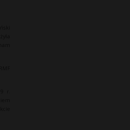
ński
żyła
 mam
 RMF
9 r.
niem
kcie