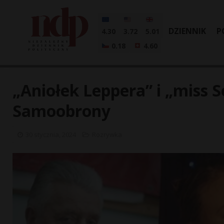
DZIENNIK
P
4.30
3.72
5.01
0.18
4.60
„Aniołek Leppera” i „miss S
Samoobrony
30 stycznia, 2024
Rozrywka