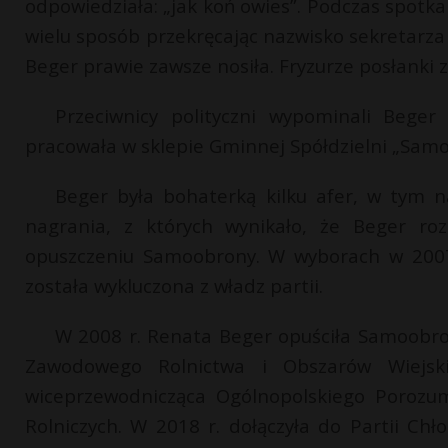
odpowiedziała: „jak koń owies”. Podczas spotk
wielu sposób przekręcając nazwisko sekretarza 
Beger prawie zawsze nosiła. Fryzurze posłanki z
Przeciwnicy polityczni wypominali Beger
pracowała w sklepie Gminnej Spółdzielni „Sam
Beger była bohaterką kilku afer, w tym n
nagrania, z których wynikało, że Beger ro
opuszczeniu Samoobrony. W wyborach w 2007
została wykluczona z władz partii.
W 2008 r. Renata Beger opuściła Samoobro
Zawodowego Rolnictwa i Obszarów Wiejski
wiceprzewodnicząca Ogólnopolskiego Porozum
Rolniczych. W 2018 r. dołączyła do Partii Chł