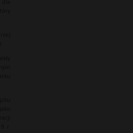
 dla
tóry
niej
e.
ekły
lnym
atku
ązku
jako
acji
9 r.