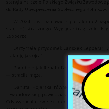
stanęła na czele Polskiego Związku Zawodoweg
do Rady Ubezpieczenia Społecznego Rolników.
W 2024 r. w rozmowie z portalem o2 wspo
stać coś strasznego. Wyglądał tragicznie. N
Lepperze.
Otrzymała przydomek „aniołek Leppera”. W
traktuję jak ojca”.
Podobnie jak Renata Beger, maturę zdała w
— straciła męża.
Danuta Hojarska również „zasłynęła” moc
Lewandowskiej, powiedziała: „Nie mam ochoty 
Gdy wybuchła tzw. seksafera w Samoobronie, Ho
może bym chciała?”.