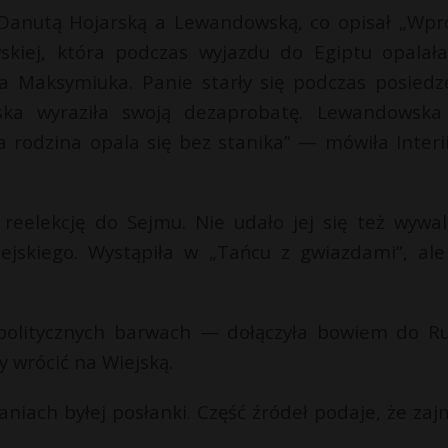
 Danutą Hojarską a Lewandowską, co opisał „Wpro
kiej, która podczas wyjazdu do Egiptu opalała
sza Maksymiuka. Panie starły się podczas posiedz
ka wyraziła swoją dezaprobatę. Lewandowska
a rodzina opala się bez stanika” — mówiła Interii
reelekcję do Sejmu. Nie udało jej się też wywal
skiego. Wystąpiła w „Tańcu z gwiazdami”, ale
politycznych barwach — dołączyła bowiem do R
y wrócić na Wiejską.
niach byłej posłanki. Część źródeł podaje, że zaj