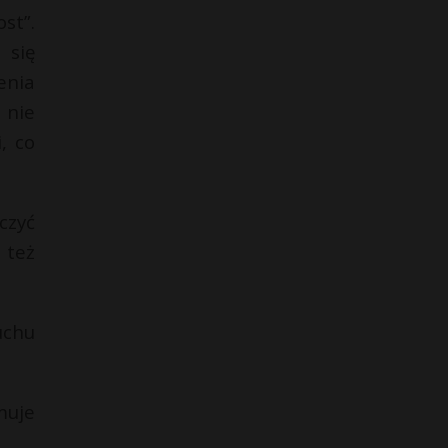
st”.
 się
enia
 nie
, co
czyć
 też
uchu
muje