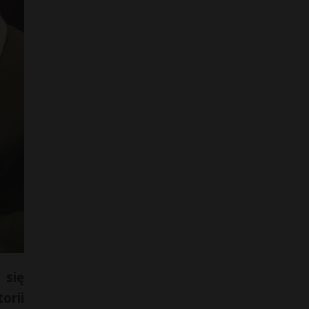
 się
orii