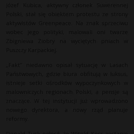
t
Józef Kubica, aktywny członek Suwerennej
r
Polski, stał się obiektem protestu ze strony
aktywistów Greenpeace. Na znak sprzeciwu
s
wobec jego polityki, malowali oni twarze
s
Zbigniewa Ziobry na wyciętych pniach w
Puszczy Karpackiej.
„Fakt” niedawno opisał sytuację w Lasach
Państwowych, gdzie biura obfitują w luksus,
istnieje setki ośrodków wypoczynkowych w
malowniczych regionach Polski, a pensje są
znaczące. W tej instytucji już wprowadzono
nowego dyrektora, a nowy rząd planuje
reformy.
Donald Tusk ogłosił, że Witold Koss zostanie