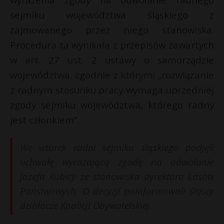
P
sejmiku województwa śląskiego z
zajmowanego przez niego stanowiska.
Procedura ta wynikała z przepisów zawartych
w art. 27 ust. 2 ustawy o samorządzie
*
E
E
województwa, zgodnie z którymi „rozwiązanie
z radnym stosunku pracy wymaga uprzedniej
i
i
zgody sejmiku województwa, którego radny
l
l
E
jest członkiem”.
i
We wtorek radni sejmiku śląskiego podjęli
l
uchwałę wyrażającą zgodę na odwołanie
Józefa Kubicy ze stanowiska dyrektora Lasów
Państwowych. O decyzji poinformowali śląscy
działacze Koalicji Obywatelskiej.