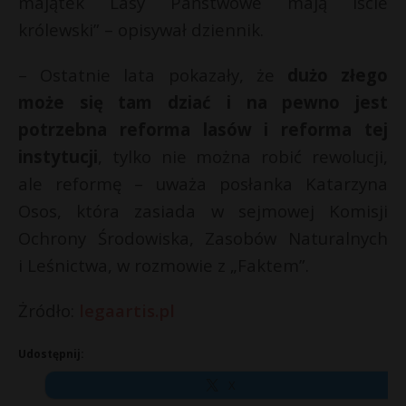
majątek Lasy Państwowe mają iście
królewski” – opisywał dziennik.
– Ostatnie lata pokazały, że
dużo złego
może się tam dziać i na pewno jest
potrzebna reforma lasów i reforma tej
instytucji
, tylko nie można robić rewolucji,
ale reformę – uważa posłanka Katarzyna
Osos, która zasiada w sejmowej Komisji
Ochrony Środowiska, Zasobów Naturalnych
i Leśnictwa, w rozmowie z „Faktem”.
Żródło:
legaartis.pl
Udostępnij:
X