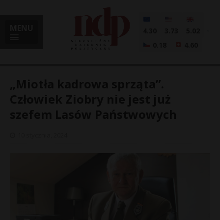
MENU
4.30
3.73
5.02
0.18
4.60
„Miotła kadrowa sprząta”.
Człowiek Ziobry nie jest już
szefem Lasów Państwowych
i
10 stycznia, 2024
l