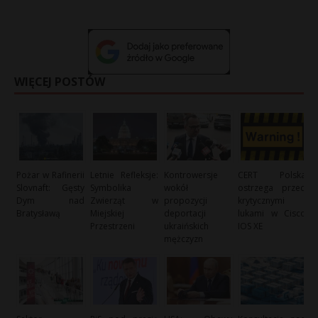
WIĘCEJ POSTÓW
Pożar w Rafinerii
Letnie Refleksje:
Kontrowersje
CERT Polska
Slovnaft: Gęsty
Symbolika
wokół
ostrzega przed
Dym nad
Zwierząt w
propozycji
krytycznymi
Bratysławą
Miejskiej
deportacji
lukami w Cisco
Przestrzeni
ukraińskich
IOS XE
mężczyzn