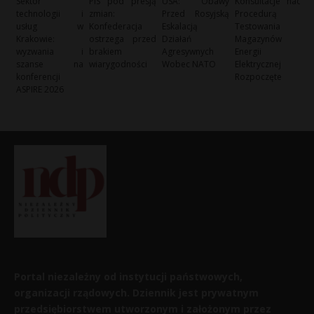
Sektor
PiS pod presją
USA: Obawy
Konsultacje nad
technologii i
zmian:
Przed Rosyjską
Procedurą
usług w
Konfederacja
Eskalacją
Testowania
Krakowie:
ostrzega przed
Działań
Magazynów
wyzwania i
brakiem
Agresywnych
Energii
szanse na
wiarygodności
Wobec NATO
Elektrycznej
konferencji
Rozpoczęte
ASPIRE 2026
Portal niezależny od instytucji państwowych,
organizacji rządowych. Dziennik jest prywatnym
przedsiębiorstwem utworzonym i założonym przez