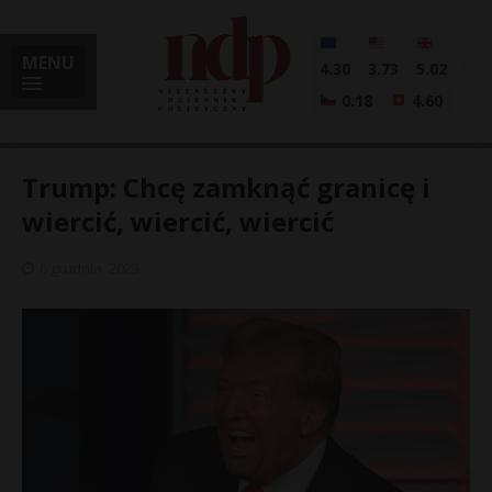
MENU
4.30
3.73
5.02
0.18
4.60
Trump: Chcę zamknąć granicę i
wiercić, wiercić, wiercić
i
6 grudnia, 2023
l