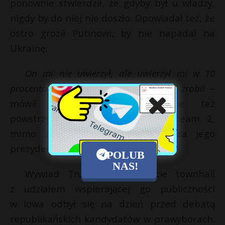
ponownie stwierdził, że gdyby był u władzy,
nigdy by do niej nie doszło. Opowiadał też, że
ostro groził Putinowi, by nie napadał na
Ukrainę.
On mi nie uwierzył, ale uwierzył mi w 10
procentach i to wystarczyło. I nic nie zrobił
–
mówił Trump. Przypisał sobie też
powstrzymanie gazociągu Nord Stream 2,
mimo że nie doszło do tego za jego
prezydentury.
POLUB
NAS!
Wywiad Trumpa w formacie townhall
z udziałem wspierającej go publiczności
w Iowa odbył się na dzień przed debatą
republikańskich kandydatów w prawyborach.