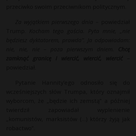
przeciwko swoim przeciwnikom politycznym.
P
Za wyjątkiem pierwszego dnia
– powiedział
Trump.
Kocham tego gościa. Pyta mnie, „nie
będziesz dyktatorem, prawda”. Ja odpowiadam:
E
nie, nie, nie – poza pierwszym dniem.
Chcę
zamknąć granicę i wiercić, wiercić, wiercić
–
i
l
powiedział.
Pytanie Hannity’ego odnosiło się do
wcześniejszych słów Trumpa, który oznajmił
wyborcom, że „będzie ich zemstą” a później
s
twierdził zapowiadał wyplenienie
s
„komunistów, marksistów (…) którzy żyją jak
robactwo”.