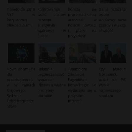
Planetoida 2019
Kontrowersje
Kończą się
Dania rozszerza
NY2 w
wokół planów
prace nad siecią
pobór
bezpiecznej
rozwoju
autostrad w
wojskowy: nowe
bliskości Ziemi
energetyki
Polsce: nowości
zasady i większa
wiatrowej w
i plany na
równość
Polsce
przyszłość
Nowe obowiązki
Finlandia i
Tajemnicze
Czy Mateusz
dla
bezpieczeństwo:
zniknięcie
Morawiecki
przedsiębiorcó
wsparcie
Eugeniusza
wróci do PiS?
w w ramach
Ukrainy a własne
Kotwickiego: Co
Wyniki
Krajowego
priorytety
wydarzyło się w
najnowszego
Systemu
obronne
paryskim
sondażu
Cyberbezpiecze
metrze?
ństwa