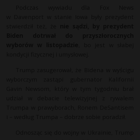
t
Podczas wywiadu dla Fox News
r
r
*
w Davenport w stanie Iowa były prezydent
stwierdził też, że
nie sądzi, by prezydent
s
Biden dotrwał do przyszłorocznych
s
wyborów w listopadzie
, bo jest w słabej
kondycji fizycznej i umysłowej.
Trump zasugerował, że Bidena w wyścigu
wyborczym zastąpi gubernator Kalifornii
Gavin Newsom, który w tym tygodniu brał
udział w debacie telewizyjnej z rywalem
Trumpa w prawyborach, Ronem DeSantisem
i – według Trumpa – dobrze sobie poradził.
Odnosząc się do wojny w Ukrainie, Trump