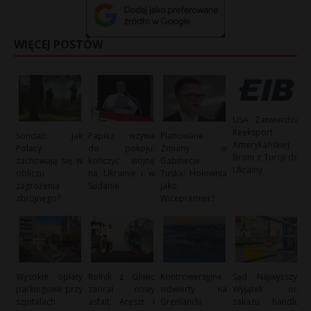
WIĘCEJ POSTÓW
USA Zatwierdza
Reeksport
Sondaż: Jak
Papież wzywa
Planowane
Amerykańskiej
Polacy
do pokoju:
Zmiany w
Broni z Turcji do
zachowają się w
kończyć wojnę
Gabinecie
Ukrainy
obliczu
na Ukrainie i w
Tuska: Hołownia
zagrożenia
Sudanie
jako
zbrojnego?
Wicepremier?
Wysokie opłaty
Rolnik z Gliwic
Kontrowersyjne
Sąd Najwyższy:
parkingowe przy
zaorał nowy
odwierty na
Wyjątek od
szpitalach
asfalt: Areszt i
Grenlandii:
zakazu handlu