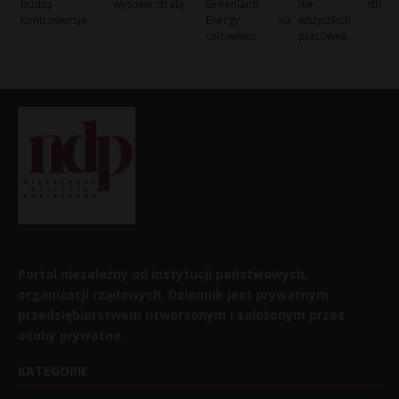
budzą
wysokie straty
Greenland
nie dla
kontrowersje
Energy na
wszystkich
celowniku
placówek
Portal niezależny od instytucji państwowych,
organizacji rządowych. Dziennik jest prywatnym
przedsiębiorstwem utworzonym i założonym przez
osoby prywatne.
KATEGORIE