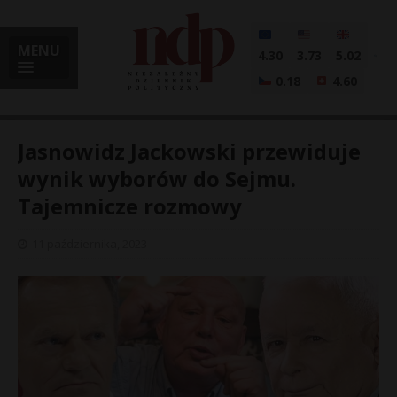
MENU
4.30
3.73
5.02
0.18
4.60
Jasnowidz Jackowski przewiduje
wynik wyborów do Sejmu.
Tajemnicze rozmowy
i
11 października, 2023
l