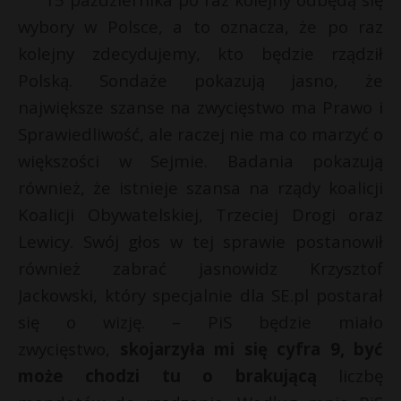
P
wybory w Polsce, a to oznacza, że po raz
kolejny zdecydujemy, kto będzie rządził
Polską. Sondaże pokazują jasno, że
największe szanse na zwycięstwo ma Prawo i
E
Sprawiedliwość, ale raczej nie ma co marzyć o
większości w Sejmie. Badania pokazują
i
również, że istnieje szansa na rządy koalicji
l
Koalicji Obywatelskiej, Trzeciej Drogi oraz
Lewicy. Swój głos w tej sprawie postanowił
również zabrać jasnowidz Krzysztof
*
Jackowski, który specjalnie dla SE.pl postarał
E
się o wizję. – PiS będzie miało
zwycięstwo,
skojarzyła mi się cyfra 9, być
i
l
może chodzi tu o brakującą
liczbę