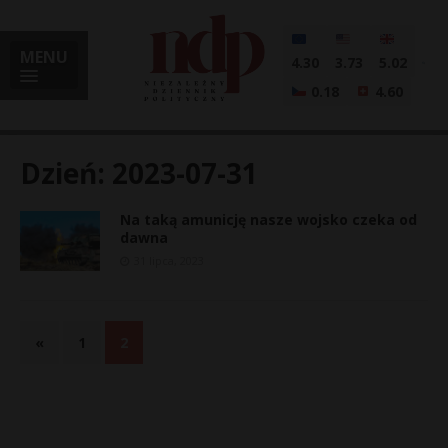
MENU
4.30
3.73
5.02
0.18
4.60
Dzień:
2023-07-31
Na taką amunicję nasze wojsko czeka od
i
dawna
31 lipca, 2023
l
«
1
2