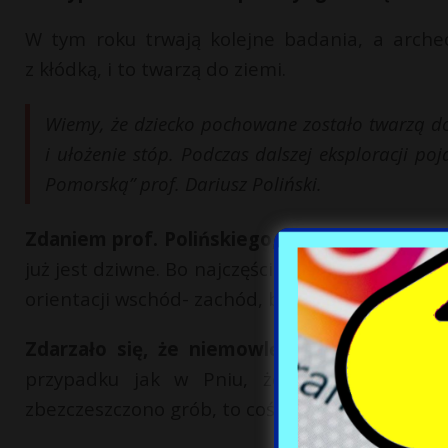
W tym roku trwają kolejne badania, a arche
z kłódką, i to twarzą do ziemi.
Wiemy, że dziecko pochowane zostało twarzą do 
i ułożenie stóp. Podczas dalszej eksploracji p
Pomorską” prof. Dariusz Poliński.
Zdaniem prof. Polińskiego, którego cytuje 
już jest dziwne. Bo najczęściej robiono to inacz
orientacji wschód- zachód, były płytsze, ułożeni
Zdarzało się, że niemowlęta chowano w n
przypadku jak w Pniu, że pochowano dzie
zbezczeszczono grób, to coś niespotykanego.