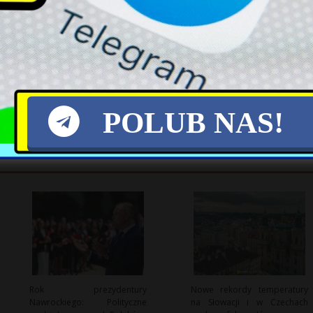
X
POLUB NAS!
Rok prezydentury
Nowe rekordy temperatury
Nawrockiego: Polityczne
na Słowacji i w Czechach