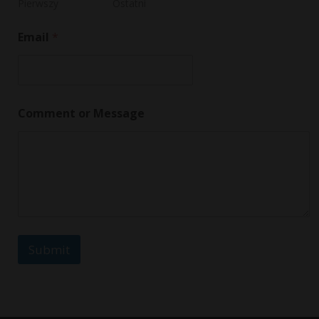
g
Pierwszy
Ostatni
e
M
Email
*
e
s
s
a
g
e
Comment or Message
*
Submit