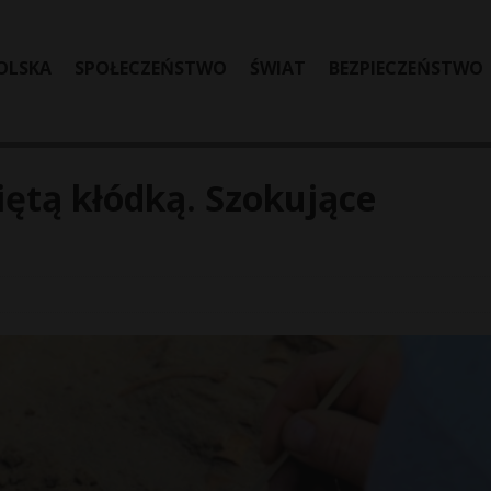
OLSKA
SPOŁECZEŃSTWO
ŚWIAT
BEZPIECZEŃSTWO
iętą kłódką. Szokujące