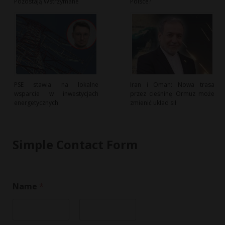
Pozostają Wstrzymane
Polsce?
PSE stawia na lokalne
Iran i Oman: Nowa trasa
wsparcie w inwestycjach
przez cieśninę Ormuz może
energetycznych
zmienić układ sił
Simple Contact Form
M
Name
*
e
s
s
a