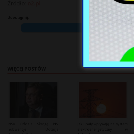
Żródło:
o2.pl
Udostępnij:
WIĘCEJ POSTÓW
NSA Oddala Skargę PiS:
Jak upały wpływają na system
Subwencje i Dotacje
elektroenergetyczny w