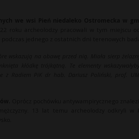
nych we wsi Pień niedaleko Ostromecka w gm
022 roku archeolodzy pracowali w tym miejscu o
o podczas jednego z ostatnich dni terenowych bad
re wskazują na obawę przed nią. Miała sierp żelazn
mknięta kłódkę trójkątną. Te elementy wskazywałyb
e z Radiem PiK dr hab. Dariusz Poliński, prof. U
bów.
Oprócz pochówku antywampirycznego znalez
mężczyzny. 13 lat temu archeolodzy odkryli w 
sko.