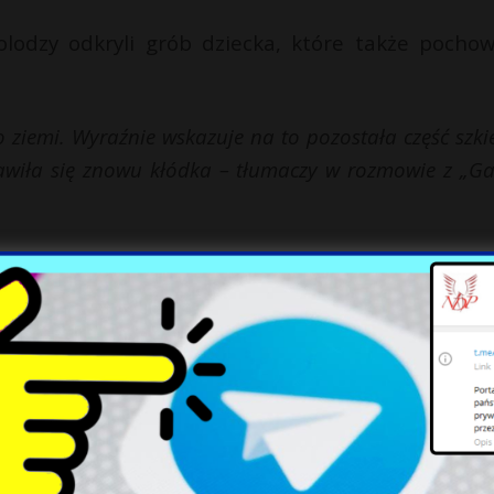
olodzy odkryli grób dziecka, które także pocho
ziemi. Wyraźnie wskazuje na to pozostała część szki
ojawiła się znowu kłódka – tłumaczy w rozmowie z „G
wspomniane źródło
, pochowanie dziecka w taki sp
ej. Groby dzieci, dość często odbiegające od tradycy
e ciała niedbałe.
aczyniach ceramicznych pod progiem.
Ale tak
cko twarzą do ziemi, z kłódką i jeszcze ce