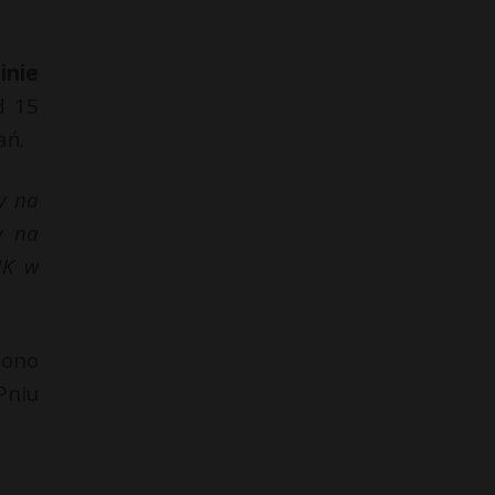
inie
d 15
ań.
y na
y na
MK w
iono
Pniu