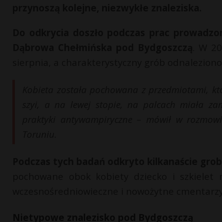
przynoszą kolejne, niezwykłe znaleziska.
Do odkrycia doszło podczas prac prowadzo
Dąbrowa Chełmińska pod Bydgoszczą
. W 2
sierpnia, a charakterystyczny grób odnalezion
Kobieta została pochowana z przedmiotami, któ
szyi, a na lewej stopie, na palcach miała za
praktyki antywampiryczne – mówił w rozmowi
Toruniu.
Podczas tych badań odkryto kilkanaście gro
pochowane obok kobiety dziecko i szkielet 
wczesnośredniowieczne i nowożytne cmentarzy
Nietypowe znalezisko pod Bydgoszczą