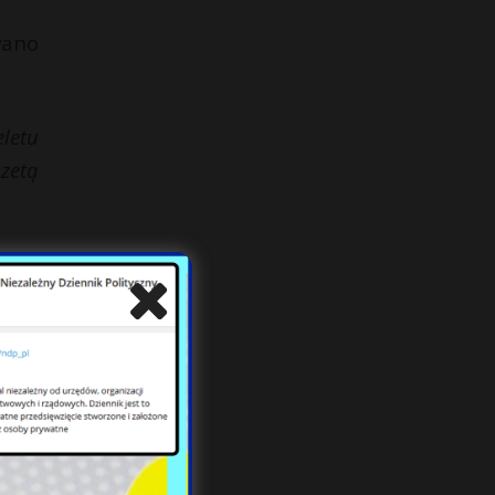
wano
eletu
azetą
osób
jnej
iego
lowo