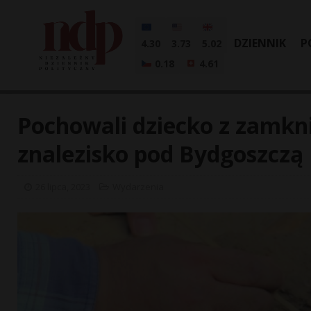
DZIENNIK
P
4.30
3.73
5.02
0.18
4.61
Pochowali dziecko z zamkn
znalezisko pod Bydgoszczą
26 lipca, 2023
Wydarzenia