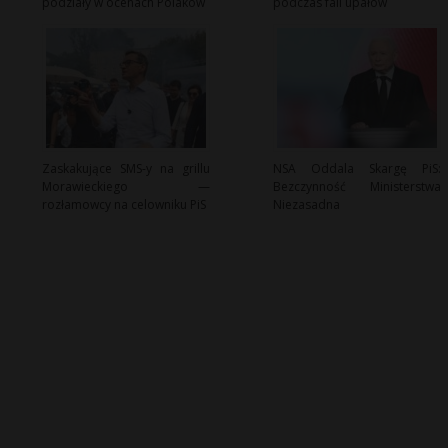
podziały w ocenach Polaków
podczas fali upałów
Zaskakujące SMS-y na grillu
NSA Oddala Skargę PiS:
Morawieckiego —
Bezczynność Ministerstwa
rozłamowcy na celowniku PiS
Niezasadna