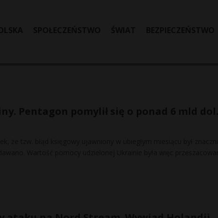
OLSKA
SPOŁECZEŃSTWO
ŚWIAT
BEZPIECZEŃSTWO
ny. Pentagon pomylił się o ponad 6 mld dol
ek, że tzw. błąd księgowy ujawniony w ubiegłym miesiącu był znaczn
odawano. Wartość pomocy udzielonej Ukrainie była więc przeszacowa
y ataku na Nord Stream. Wywiad Holandii