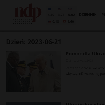
DZIENNIK
P
4.30
3.73
5.02
0.18
4.60
Dzień:
2023-06-21
Pomoc dla Ukrai
21 czerwca, 2023
Pentagon ogłosił we wtor
większy, niż wcześniej p
[…]
Ukraińskie plan