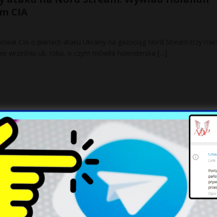
ym CIA
ował CIA o planach ataku Ukrainy na gazociąg Nord Stream trzy mie
we wrześniu ub. roku, o czym mówiła holenderska
[…]