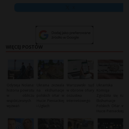
X
WIĘCEJ POSTÓW
Odyseja Nolana:
Ukraina zezwala
Warszawski sąd
Ukraińska
historia powrotu
na ekshumacje
w obronie ofiary
Komisja
w obliczu
polskich ofiar w
oszustwa
Zgodziła się na
współczesnych
Hucie Pieniackiej
internetowego
Ekshumacje
wyzwań
i Ugłach
Polskich Ofiar w
Hucie Pieniackiej