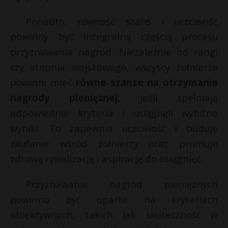
t
Ponadto, równość szans i uczciwość
r
powinny być integralną częścią procesu
s
przyznawania nagród. Niezależnie od rangi
s
czy stopnia wojskowego, wszyscy żołnierze
powinni mieć
równe szanse na otrzymanie
nagrody pieniężnej,
jeśli spełniają
odpowiednie kryteria i osiągnęli wybitne
wyniki. To zapewnia uczciwość i buduje
zaufanie wśród żołnierzy oraz promuje
zdrową rywalizację i aspirację do osiągnięć.
Przyznawanie nagród pieniężnych
powinno być oparte na kryteriach
obiektywnych, takich jak skuteczność w