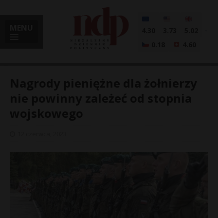
MENU
4.30
3.73
5.02
0.18
4.60
Nagrody pieniężne dla żołnierzy
nie powinny zależeć od stopnia
wojskowego
i
12 czerwca, 2023
l