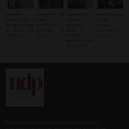
Radosław
Rozpocznie się
Dramatyczny
Nowy model AI
Sikorski Ostro o
wielka
incydent
Mythos 5
Relacjach Polski
kwalifikacja
niedaleko
stwarza
z Rosją na
wojskowa w
Turynu:
cybernetyczne
Serwisie X
Polsce
kierowca
wyzwania
wjechał w grupę
rowerzystów
Portal niezależny od instytucji państwowych,