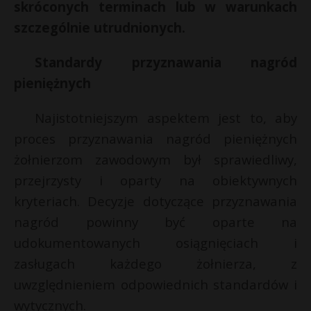
i
skróconych terminach lub w warunkach
l
P
szczególnie utrudnionych.
s
Standardy przyznawania nagród
s
pieniężnych
E
Najistotniejszym aspektem jest to, aby
i
proces przyznawania nagród pieniężnych
l
żołnierzom zawodowym był sprawiedliwy,
przejrzysty i oparty na obiektywnych
kryteriach. Decyzje dotyczące przyznawania
nagród powinny być oparte na
udokumentowanych osiągnięciach i
zasługach każdego żołnierza, z
uwzględnieniem odpowiednich standardów i
wytycznych.