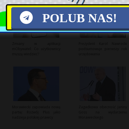
POLUB NAS!
Zmiany w aplikacji
Prezydent Karol Nawrocki
mObywatel: Co użytkownicy
podsumowuje pierwszy rok
muszą wiedzieć?
urzędowania
Morawiecki zapowiada nową
Zagadkowa obecność Janiny
partię: Rozwój Plus jako
Goss na wydarzeniu
nadzieja polskiej prawicy
Morawieckiego