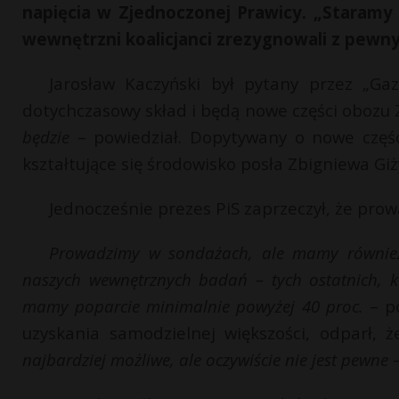
napięcia w Zjednoczonej Prawicy. „Staramy 
wewnętrzni koalicjanci zrezygnowali z pewny
Jarosław Kaczyński był pytany przez „Gaz
dotychczasowy skład i będą nowe części obozu 
będzie
– powiedział. Dopytywany o nowe częśc
kształtujące się środowisko posła Zbigniewa Giż
Jednocześnie prezes PiS zaprzeczył, że pr
Prowadzimy w sondażach, ale mamy również 
naszych wewnętrznych badań – tych ostatnich, 
mamy poparcie minimalnie powyżej 40 proc.
– po
uzyskania samodzielnej większości, odparł, ż
najbardziej możliwe, ale oczywiście nie jest pewne
–