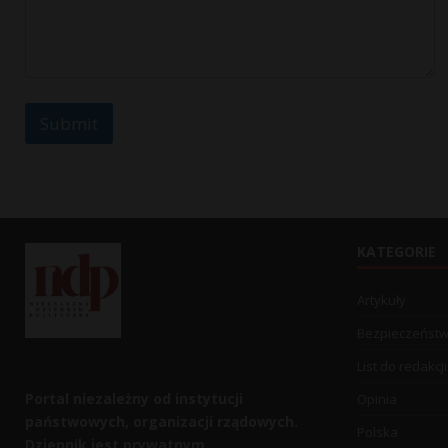
s
a
g
e
o
r
Submit
KATEGORIE
Artykuły
Bezpieczeńst
List do redakcji
Portal niezależny od instytucji
Opinia
państwowych, organizacji rządowych.
Polska
Dziennik jest prywatnym