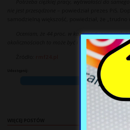
Potrzeba ciężkiej pracy, wytrwałości do samego
nie jest przesądzone
– powiedział prezes PiS. Dop
samodzielną większość, powiedział, że „trudno 
Oceniam, że 44 proc. w każdej sytuacji przełoż
okolicznościach to może być i 42 proc. głosów. Jest
Źródło:
rmf24.pl
Udostępnij:
WIĘCEJ POSTÓW