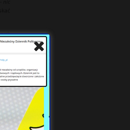
– nic
skać
órych