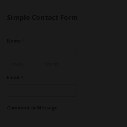
Simple Contact Form
Name
*
Pierwszy
Ostatni
M
Email
*
e
s
s
a
g
e
Comment or Message
M
e
s