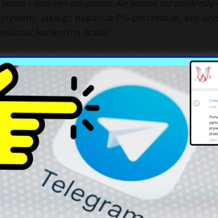
 końca i dobrego programu. Ale jeszcze raz podkreślę 
ytywany, jakiego poparcia PiS potrzebuje, aby uzy
wskazać konkretną liczbę”.
y się na liczbę mandatów dających większość. W niekt
eśmy blisko
–
zauważył lider PiS-u.
X