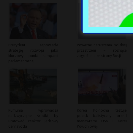
Prezydent zapowiada
Poważne naruszenia polskiej
strategię rozwoju jako
przestrzeni – rosnące
kluczowy punkt kampanii
zagrożenie ze strony Rosji
parlamentarnej
Rumunia wprowadza
Korea Północna testuje
nadzwyczajne środki, by
pocisk balistyczny przed
uratować reaktor jądrowy
manewrami USA i Korei
Cernavoda
Południowej