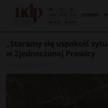
DZIENNIK
P
4.30
3.72
5.01
0.18
4.60
„Staramy się uspokoić sytu
w Zjednoczonej Prawicy
31 maja, 2023
Polska