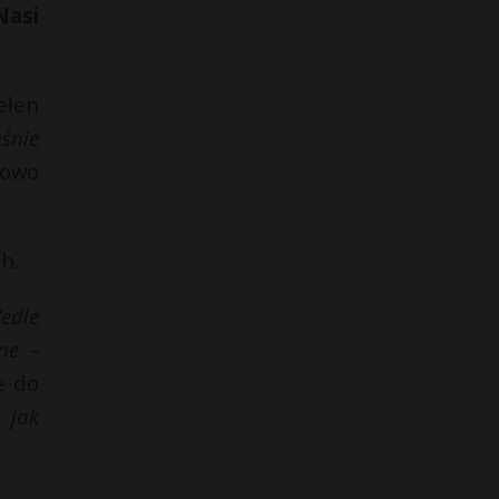
Nasi
ełen
aśnie
nowo
ch.
edle
ne –
e do
 jak