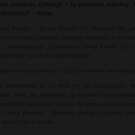
się uspokoić sytuację. I są pierwsze sukcesy. 
ch blokad” – dodał.
etę Polską”, czy na listach PiS znajdzie się „p
Zjednoczonej Prawicy”.
Wszystko wskazuje, że tak wł
i, odpowiedział: „środowisko Pawła Kukiza czy 
yńskiego. Tak to na razie wygląda”.
owadzone są rozmowy z częścią środowisk narodowy
świadomość, że nic teraz nie jest przesądzone. W
które znam, bo najnowsze są właściwie opracowywa
wiedział Kaczyński. Pytany, ile jego partii brakuj
e „kilka procent”.
Uzyskanie takiego poparcia jest
 dodał były premier.