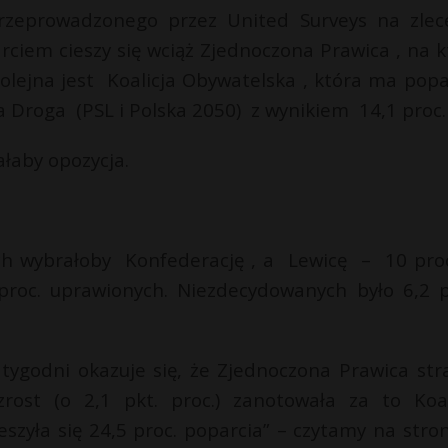
eprowadzonego przez United Surveys na zlec
rciem cieszy się wciąż Zjednoczona Prawica , na k
lejna jest Koalicja Obywatelska , która ma popa
 Droga (PSL i Polska 2050) z wynikiem 14,1 proc
ałaby opozycja.
ch wybrałoby Konfederację , a Lewicę – 10 proc
proc. uprawionych. Niezdecydowanych było 6,2 p
godni okazuje się, że Zjednoczona Prawica stra
rost (o 2,1 pkt. proc.) zanotowała za to Koal
szyła się 24,5 proc. poparcia” – czytamy na stro