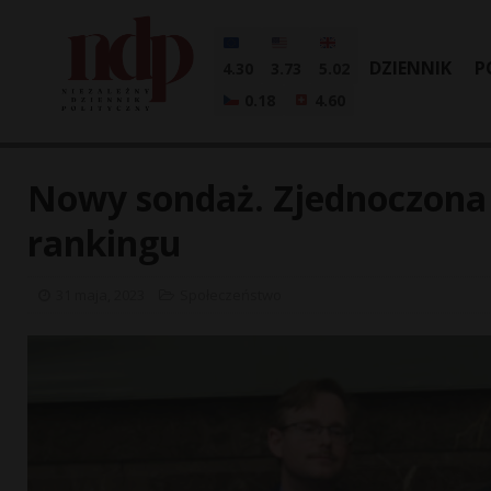
DZIENNIK
P
4.30
3.73
5.02
0.18
4.60
Nowy sondaż. Zjednoczona 
rankingu
31 maja, 2023
Społeczeństwo