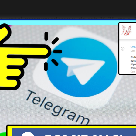
ski został przeprowadzony w dniach 26-28 maja 
X