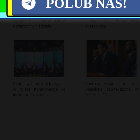
POLUB NAS!
Sąd Najwyższy kwestionuje
Ostrzeżenie Europy przed
wyjątek dla supermarketów
aneksją Osetii Południowej
otwartych w niedziele
przez Rosję
Chaos systemów ostrzegania
Kontrowersyjna nominacja
w Polsce: Kontrowersje po
Blanche’a zatwierdzona w
incydencie z rakietą
Senacie USA