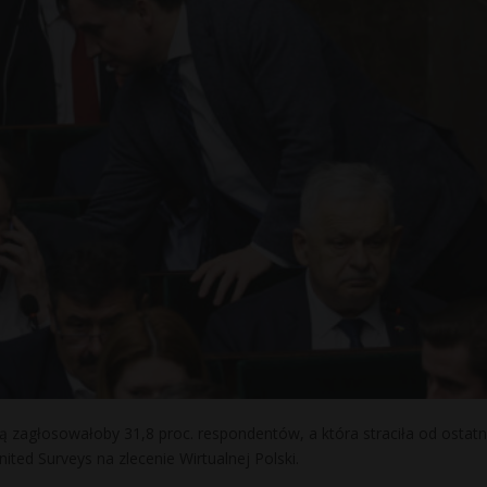
 zagłosowałoby 31,8 proc. respondentów, a która straciła od ostat
ted Surveys na zlecenie Wirtualnej Polski.