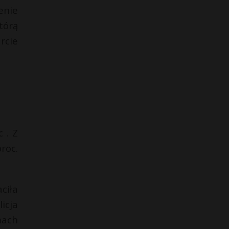
enie
tórą
rcie
.
 . Z
roc.
ciła
icja
nach