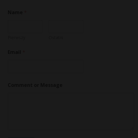
Name
*
Pierwszy
Ostatni
C
Email
*
o
m
m
e
n
t
Comment or Message
M
e
s
s
a
g
e
*