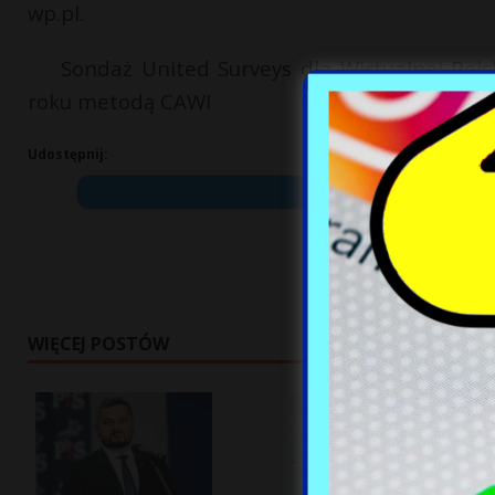
wp.pl.
Sondaż United Surveys dla Wirtualnej Pol
roku metodą CAWI
Udostępnij:
WIĘCEJ POSTÓW