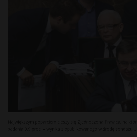
Największym poparciem cieszy się Zjednoczona Prawica, na którą
badania 0,9 proc. – wynika z opublikowanego w środę sondażu Uni