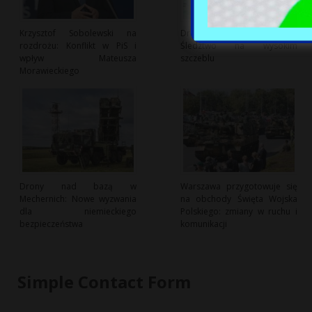
Krzysztof Sobolewski na
Dron eksploduje w Bułgarii:
rozdrożu: Konflikt w PiS i
Śledztwo na wysokim
wpływ Mateusza
szczeblu
Morawieckiego
Drony nad bazą w
Warszawa przygotowuje się
Mechernich: Nowe wyzwania
na obchody Święta Wojska
dla niemieckiego
Polskiego: zmiany w ruchu i
bezpieczeństwa
komunikacji
Simple Contact Form