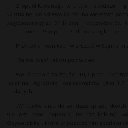
Z opublikowanego w środę sondażu prz
Wirtualnej Polski wynika, że największym popa
zagłosowałoby aż 31,8 proc. respondentów. Ko
na poziomie 26,6 proc. Podium zamyka Trzecia
Przy takich wynikach większość w Sejmie mi
Dalsza część tekstu pod wideo.
Wp.pl podaje także, że 10,1 proc. pytany
kolei na AgroUnię zagłosowałoby tylko 1,2 
badanych.
„W porównaniu do sondażu sprzed dwóch ty
0,9 pkt. proc. poparcia. Po raz kolejny wz
Obywatelska , która w poprzednim sondażu cie