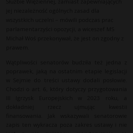
Służbie Więziennej, zamiast zapewniających
t
jej niezależność ogólnych zasad dla
r
wszystkich uczelni – mówili podczas prac
parlamentarzyści opozycji, a wiceszef MS
s
s
Michał Woś przekonywał, że jest on zgodny z
prawem.
Wątpliwości senatorów budziła też jedna z
poprawek, jaką na ostatnim etapie legislacji
w Sejmie do treści ustawy dodali posłowie.
Chodzi o art. 6, który dotyczy przygotowania
III Igrzysk Europejskich w 2023 roku, a
dokładniej rzecz ujmując kwestii
finansowania. Jak wskazywali senatorowie
zapis ten wykracza poza zakres ustawy i nie