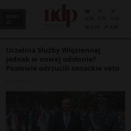
MENU
4.30
3.73
5.02
0.18
4.60
Uczelnia Służby Więziennej
jednak w nowej odsłonie?
Posłowie odrzucili senackie veto
i
29 maja, 2023
l