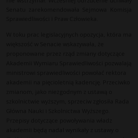
nie wstrzymał. Wcześniej odrzucenie uchwały
P
Senatu zarekomendowała Sejmowa Komisja
t
Sprawiedliwości i Praw Człowieka.
W toku prac legislacyjnych opozycja, która ma
E
większość w Senacie wskazywała, że
proponowane przez rząd zmiany dotyczące
t
i
Akademii Wymiaru Sprawiedliwości pozwalają
l
ministrowi sprawiedliwości powołać rektora
akademii na pięcioletnią kadencję. Przeciwko
zmianom, jako niezgodnym z ustawą o
szkolnictwie wyższym, sprzeciw zgłosiła Rada
Główna Nauki i Szkolnictwa Wyższego.
Przepisy dotyczące powoływania władz
akademii będą nadal wynikały z ustawy o