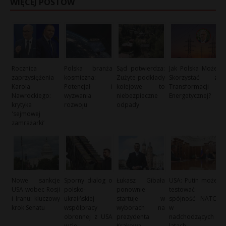
WIĘCEJ POSTÓW
Rocznica
Polska branża
Sąd potwierdza:
Jak Polska Może
zaprzysiężenia
kosmiczna:
Zużyte podkłady
Skorzystać z
Karola
Potencjał i
kolejowe to
Transformacji
Nawrockiego:
wyzwania
niebezpieczne
Energetycznej?
krytyka
rozwoju
odpady
'sejmowej
zamrażarki’
Nowe sankcje
Sporny dialog o
Łukasz Gibała
USA: Putin może
USA wobec Rosji
polsko-
ponownie
testować
i Iranu: kluczowy
ukraińskiej
startuje w
spójność NATO
krok Senatu
współpracy
wyborach na
w
obronnej z USA
prezydenta
nadchodzących
w tle
Krakowa
latach