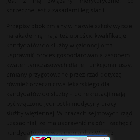
jest z nią związany merytorycznie, co
sprzeczne jest z zasadami legislacji.
Przepisy obok zmiany w nazwie szkoły wyższej
na akademię mają też uprościć kwalifikację
kandydatów do służby więziennej oraz
usprawnić proces gospodarowania zasobem
kwater tymczasowych dla jej funkcjonariuszy.
Zmiany przygotowane przez rząd dotyczą
również orzecznictwa lekarskiego dla
kandydatów do służby – do rekrutacji mają
być włączone jednostki medycyny pracy
służby więziennej. W pracach sejmowych rząd
uzasadniał, że ma usprawnić nabór i zachęcić
kandydatów do wstąpienia do SW oraz