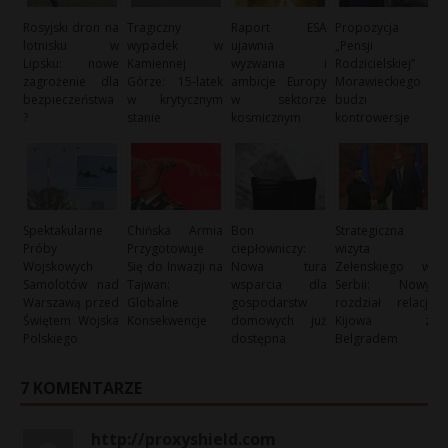
Rosyjski dron na
Tragiczny
Raport ESA
Propozycja
lotnisku w
wypadek w
ujawnia
„Pensji
Lipsku: nowe
Kamiennej
wyzwania i
Rodzicielskiej”
zagrożenie dla
Górze: 15-latek
ambicje Europy
Morawieckiego
bezpieczeństwa
w krytycznym
w sektorze
budzi
?
stanie
kosmicznym
kontrowersje
Spektakularne
Chińska Armia
Bon
Strategiczna
Próby
Przygotowuje
ciepłowniczy:
wizyta
Wojskowych
Się do Inwazji na
Nowa tura
Zełenskiego w
Samolotów nad
Tajwan:
wsparcia dla
Serbii: Nowy
Warszawą przed
Globalne
gospodarstw
rozdział relacji
Świętem Wojska
Konsekwencje
domowych już
Kijowa z
Polskiego
dostępna
Belgradem
7 KOMENTARZE
http://proxyshield.com