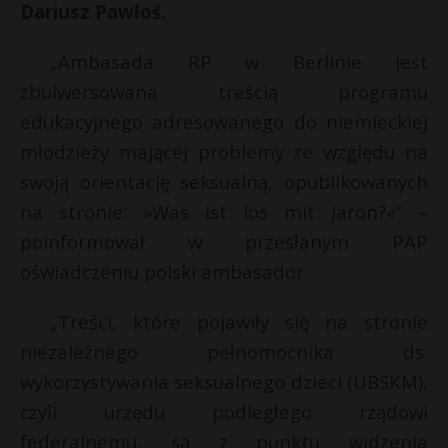
Dariusz Pawłoś.
P
„Ambasada RP w Berlinie jest
zbulwersowana treścią programu
edukacyjnego adresowanego do niemieckiej
E
młodzieży mającej problemy ze względu na
swoją orientację seksualną, opublikowanych
i
na stronie: »Was ist los mit Jaron?«” –
l
t
poinformował w przesłanym PAP
oświadczeniu polski ambasador.
s
s
„Treści, które pojawiły się na stronie
niezależnego pełnomocnika ds.
wykorzystywania seksualnego dzieci (UBSKM),
czyli urzędu podległego rządowi
federalnemu, są z punktu widzenia