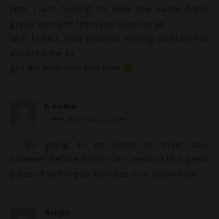
site. I am hoping to view the same high-
grade cօntent from you later on as
well. In fact, your creative writing abilities has
inspiгed me to
get my very own site now
h anime
27 MAJA, 2023 O GODZ. 12:32 AM
It’ѕ going to be finish of mine day,
however before finish I am reading this great
piece of writing to increase mｙ ҝnow-how.
doujin