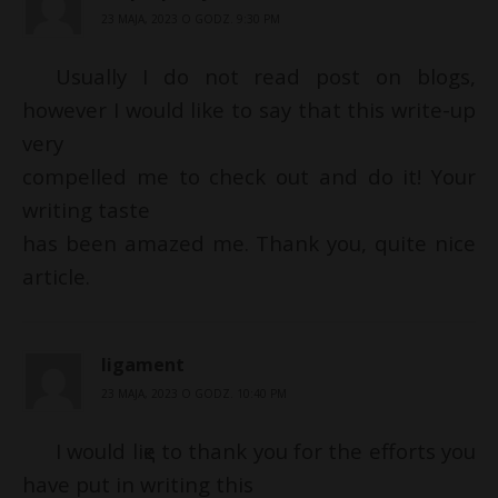
23 MAJA, 2023 O GODZ. 9:30 PM
Usually I do not read post on blogs,
however I would like to say that this write-up
very
compelled me to check out and do it! Your
writing taste
has been amazed me. Thank you, quite nice
article.
ligament
23 MAJA, 2023 O GODZ. 10:40 PM
I would liқe to thank you for the efforts you
have put in writing this