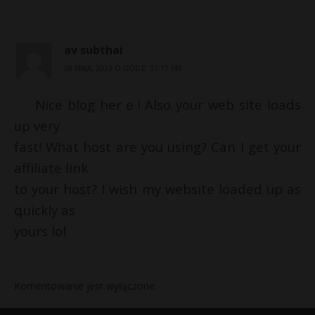
av subthai
28 MAJA, 2023 O GODZ. 11:17 PM
Nice blog hеrｅ! Alѕo your web site loads
ᥙp very
fast! Wһat host are you uѕing? Can I get your
affiliate link
to your host? I wish my website loaded up as
գᥙickly as
yоurs lol
Komentowanie jest wyłączone.