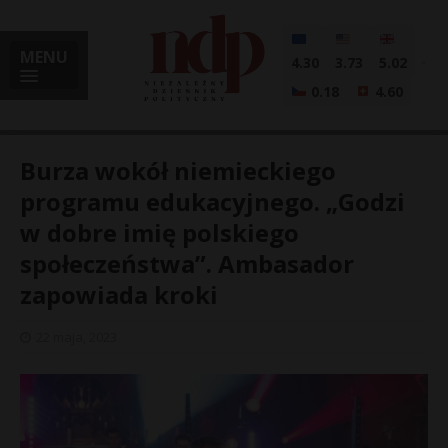
MENU
4.30
3.73
5.02
0.18
4.60
Burza wokół niemieckiego
programu edukacyjnego. „Godzi
w dobre imię polskiego
i
społeczeństwa”. Ambasador
zapowiada kroki
l
22 maja, 2023