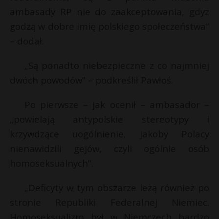
t
ambasady RP nie do zaakceptowania, gdyż
r
godzą w dobre imię polskiego społeczeństwa”
– dodał.
s
s
„Są ponadto niebezpieczne z co najmniej
dwóch powodów” – podkreślił Pawłoś.
Po pierwsze – jak ocenił – ambasador –
„powielają antypolskie stereotypy i
krzywdzące uogólnienie, jakoby Polacy
nienawidzili gejów, czyli ogólnie osób
homoseksualnych”.
„Deficyty w tym obszarze leżą również po
stronie Republiki Federalnej Niemiec.
Homoseksualizm był w Niemczech bardzo