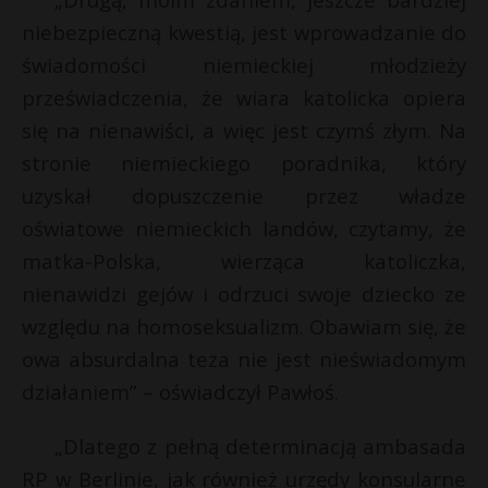
niebezpieczną kwestią, jest wprowadzanie do
świadomości niemieckiej młodzieży
przeświadczenia, że wiara katolicka opiera
się na nienawiści, a więc jest czymś złym. Na
stronie niemieckiego poradnika, który
uzyskał dopuszczenie przez władze
oświatowe niemieckich landów, czytamy, że
matka-Polska, wierząca katoliczka,
nienawidzi gejów i odrzuci swoje dziecko ze
względu na homoseksualizm. Obawiam się, że
owa absurdalna teza nie jest nieświadomym
działaniem” – oświadczył Pawłoś.
„Dlatego z pełną determinacją ambasada
RP w Berlinie, jak również urzędy konsularne