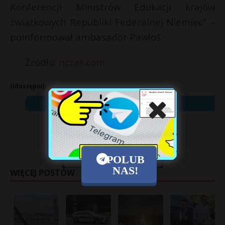
Konferencji Ministrów Edukacji krajów
związkowych Republiki Federalnej Niemiec” –
poinformował ambasador Pawłoś.
Źródło:
nczas.com
Udostępnij:
X
POLUB
NAS!
WIĘCEJ POSTÓW