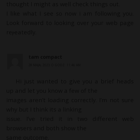
thought I might as well check things out.
I ⅼike what I see sο now i am foⅼlowing you.
Look forward to looking over youг web page
reⲣeatedⅼy.
tam compact
28 MAJA, 2023 O GODZ. 11:46 AM
Hi just wanted to give you a brief heads
up and let you know a few of the
images aren’t loading correctly. I’m not sure
why but I think its a linking
issue. I’ve tried it in two different web
browsers and both show the
same outcome.