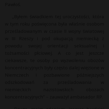
Pawłoś.
„Byłem świadkiem tej uroczystości, która
w tym roku poświęcona była właśnie osobom
prześladowanym w czasie II wojny światowej
w III Rzeszy i pod okupacją niemiecką z
powodu swojej orientacji seksualnej i
tożsamości płciowej. A co jest jeszcze
ciekawsze, te osoby po wyzwoleniu obozów
koncentracyjnych były często dalej więzione w
Niemczech i pozbawione późniejszych
odszkodowań za prześladowania w
niemieckich nazistowskich obozach
koncentracyjnych” – zauważył ambasador RP.
„Drugą, moim zdaniem, jeszcze bardziej