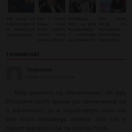
PSE stawia na
Iran i Oman:
Zaskakujące
NSA Oddala
lokalne wsparcie
Nowa trasa
SMS-y na grillu
Skargę PiS:
w inwestycjach
przez cieśninę
Morawieckiego
Bezczynność
energetycznych
Ormuz może
— rozłamowcy
Ministerstwa
zmienić układ sił
na celowniku PiS
Niezasadna
1 KOMENTARZ
Ondraszek
13 MAJA, 2023 O GODZ. 9:33 AM
Niby powinien się zdenerwować, ale były
Prezydent niech opowie jak zdenerwował się
o wiadomości, że w napadniętym Iraku nie
było broni masowego rażenia, albo coś o
tajnym więzieniu USA na terenie Polski.