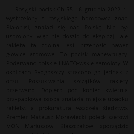
P
Rosyjski pocisk Ch-55 16 grudnia 2022 r.,
i
l
wystrzelony z rosyjskiego bombowca znad
*
Białorusi, znalazł się nad Polską. Nie był
uzbrojony, więc nie doszło do eksplozji, ale
E
rakieta ta zdolna jest przenosić nawet
głowice atomowe. To pocisk manewrujący.
i
Poderwano polskie i NATO-wskie samoloty. W
l
okolicach Bydgoszczy stracono go jednak z
oczu. Poszukiwania szczątków rakiety
przerwano. Dopiero pod koniec kwietnia
przypadkowa osoba znalazła miejsce upadku
rakiety, a prokuratura wszczęła śledztwo.
Premier Mateusz Morawiecki polecił szefowi
MON Mariuszowi Błaszczakowi sporządzić