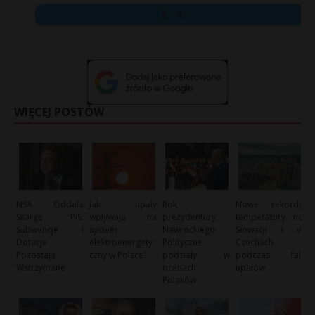
X
WIĘCEJ POSTÓW
NSA Oddala
Jak upały
Rok
Nowe rekordy
Skargę PiS:
wpływają na
prezydentury
temperatury na
Subwencje i
system
Nawrockiego:
Słowacji i w
Dotacje
elektroenergety
Polityczne
Czechach
Pozostają
czny w Polsce?
podziały w
podczas fali
Wstrzymane
ocenach
upałów
Polaków