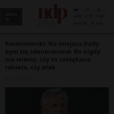
MENU
4.30
3.73
5.02
0.18
4.61
Kwaśniewski: Na miejscu Dudy
bym się zdenerwował. Bo nigdy
nie wiemy, czy to zabłąkana
i
rakieta, czy atak
12 maja, 2023
l