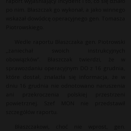
raport wyjaśniający incydent i to, co się działo
t
po nim. Błaszczak go wykonał, a jako winnego
r
wskazał dowódcę operacyjnego gen. Tomasza
Piotrowskiego.
s
s
Wedle raportu Błaszczaka gen. Piotrowski
„zaniechał swoich instrukcyjnych
obowiązków”. Błaszczak twierdzi, że w
sprawozdaniu operacyjnym DO z 16 grudnia,
które dostał, znalazła się informacja, że w
dniu 16 grudnia nie odnotowano naruszenia
ani przekroczenia polskiej przestrzeni
powietrznej. Szef MON nie przedstawił
szczegółów raportu.
Błaszczakowi, choć nie wprost, gen.