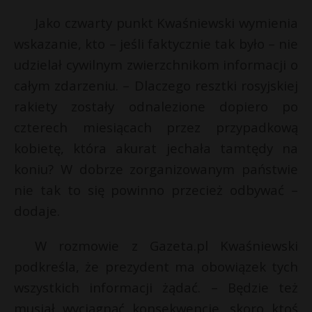
Jako czwarty punkt Kwaśniewski wymienia
wskazanie, kto – jeśli faktycznie tak było – nie
udzielał cywilnym zwierzchnikom informacji o
całym zdarzeniu. – Dlaczego resztki rosyjskiej
rakiety zostały odnalezione dopiero po
czterech miesiącach przez przypadkową
kobietę, która akurat jechała tamtędy na
koniu? W dobrze zorganizowanym państwie
nie tak to się powinno przecież odbywać –
dodaje.
W rozmowie z Gazeta.pl Kwaśniewski
podkreśla, że prezydent ma obowiązek tych
wszystkich informacji żądać. – Będzie też
musiał wyciągnąć konsekwencje, skoro ktoś