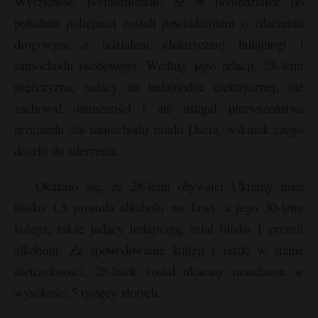
Wyszkowie, poinformował, że w poniedziałek po
P
południu policjanci zostali powiadomieni o zdarzeniu
drogowym z udziałem elektrycznej hulajnogi i
samochodu osobowego. Według jego relacji, 28-letni
mężczyzna, jadący na hulajnodze elektrycznej, nie
E
zachował ostrożności i nie ustąpił pierwszeństwa
przejazdu dla samochodu marki Dacia, wskutek czego
i
doszło do zderzenia.
l
Okazało się, że 28-letni obywatel Ukrainy miał
blisko 1,5 promila alkoholu we krwi, a jego 30-letni
kolega, także jadący hulajnogą, miał blisko 1 promil
alkoholu. Za spowodowanie kolizji i jazdę w stanie
s
s
nietrzeźwości, 28-latek został ukarany mandatem w
wysokości 5 tysięcy złotych.