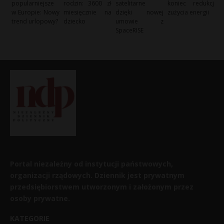
popularniejsze
rodzin: 3600 zł
satelitarne
koniec redukcji
w Europie: Nowy
miesięcznie na
dzięki nowej
zużycia energii
trend urlopowy?
dziecko
umowie z
SpaceRISE
Portal niezależny od instytucji państwowych,
organizacji rządowych. Dziennik jest prywatnym
przedsiębiorstwem utworzonym i założonym przez
osoby prywatne.
KATEGORIE