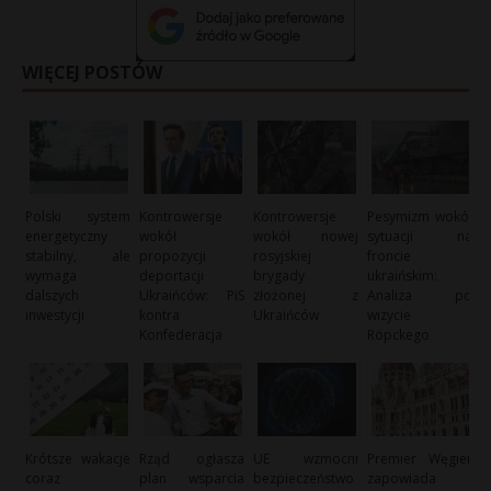
WIĘCEJ POSTÓW
Polski system
Kontrowersje
Kontrowersje
Pesymizm wokół
energetyczny
wokół
wokół nowej
sytuacji na
stabilny, ale
propozycji
rosyjskiej
froncie
wymaga
deportacji
brygady
ukraińskim:
dalszych
Ukraińców: PiS
złożonej z
Analiza po
inwestycji
kontra
Ukraińców
wizycie
Konfederacja
Röpckego
Krótsze wakacje
Rząd ogłasza
UE wzmocni
Premier Węgier
coraz
plan wsparcia
bezpieczeństwo
zapowiada