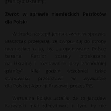
granicy z Ukrainą”.
t
r
Zwrot w sprawie niemieckich Patriotów
t
dla Polski
s
s
W środę nastąpił jednak zwrot w sprawie.
Błaszczak przekazał, że zwrócił się do strony
niemieckiej o to, by, „proponowane Polsce
baterie Patriot zostały przekazane
na Ukrainę i rozstawione przy zachodniej
granicy”. Kila godzin wcześniej takie
stanowisko przedstawił w wywiadzie
dla Polskiej Agencji Prasowej prezes PiS.
Wirtualna Polska ustaliła, że to Jarosław
Kaczyński miał zdecydować o tym, by nie