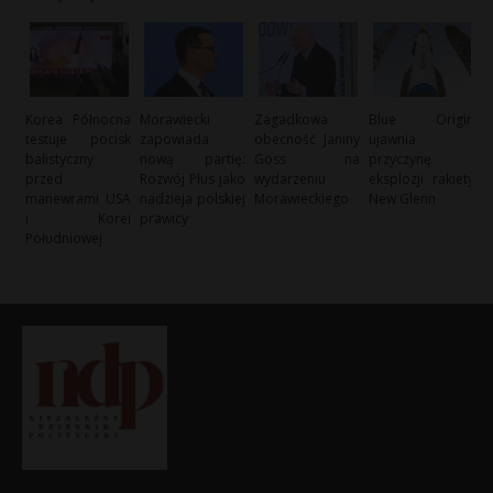
Korea Północna
Morawiecki
Zagadkowa
Blue Origin
testuje pocisk
zapowiada
obecność Janiny
ujawnia
balistyczny
nową partię:
Goss na
przyczynę
przed
Rozwój Plus jako
wydarzeniu
eksplozji rakiety
manewrami USA
nadzieja polskiej
Morawieckiego
New Glenn
i Korei
prawicy
Południowej