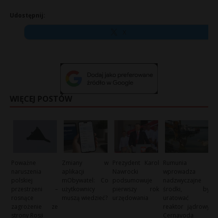
Udostępnij:
X
WIĘCEJ POSTÓW
Poważne
Zmiany w
Prezydent Karol
Rumunia
naruszenia
aplikacji
Nawrocki
wprowadza
polskiej
mObywatel: Co
podsumowuje
nadzwyczajne
przestrzeni –
użytkownicy
pierwszy rok
środki, by
rosnące
muszą wiedzieć?
urzędowania
uratować
zagrożenie ze
reaktor jądrowy
strony Rosji
Cernavoda