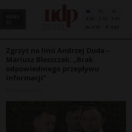
MENU
4.30
3.72
5.01
0.18
4.60
Zgrzyt na linii Andrzej Duda –
Mariusz Błaszczak. „Brak
odpowiedniego przepływu
i
informacji”
25 listopada, 2022
l