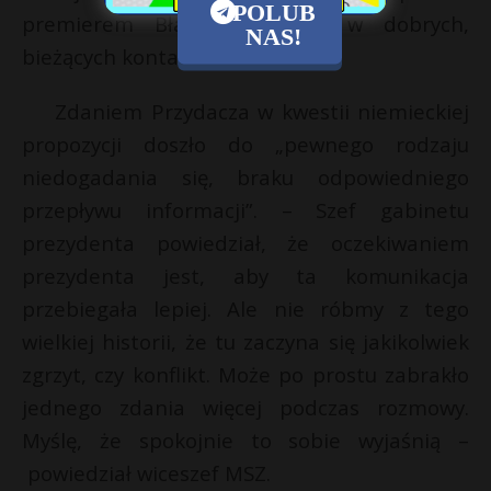
POLUB
premierem Błaszczakiem są w dobrych,
NAS!
bieżących kontaktach – ocenił.
Zdaniem Przydacza w kwestii niemieckiej
propozycji doszło do „pewnego rodzaju
niedogadania się, braku odpowiedniego
przepływu informacji”. – Szef gabinetu
prezydenta powiedział, że oczekiwaniem
prezydenta jest, aby ta komunikacja
przebiegała lepiej. Ale nie róbmy z tego
wielkiej historii, że tu zaczyna się jakikolwiek
zgrzyt, czy konflikt. Może po prostu zabrakło
jednego zdania więcej podczas rozmowy.
Myślę, że spokojnie to sobie wyjaśnią –
powiedział wiceszef MSZ.