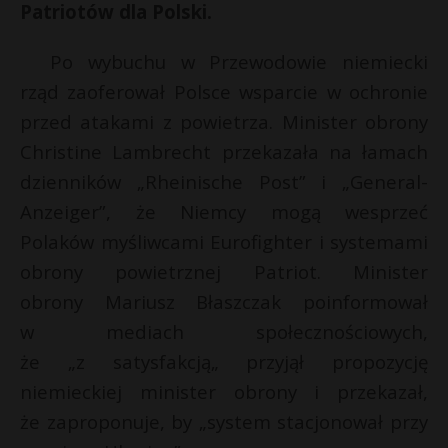
Patriotów dla Polski.
P
Po wybuchu w Przewodowie niemiecki
rząd zaoferował Polsce wsparcie w ochronie
przed atakami z powietrza. Minister obrony
E
Christine Lambrecht przekazała na łamach
dzienników „Rheinische Post” i „General-
i
Anzeiger”, że Niemcy mogą wesprzeć
l
Polaków myśliwcami Eurofighter i systemami
obrony powietrznej Patriot. Minister
obrony Mariusz Błaszczak poinformował
*
w mediach społecznościowych,
że „z satysfakcją„ przyjął propozycję
niemieckiej minister obrony i przekazał,
że zaproponuje, by „system stacjonował przy