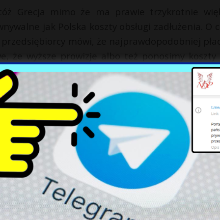
tóż Grecja mimo że ma prawie trzykrotnie wię
nywalne jak Polska koszty obsługi zadłużenia. O 
 przedsiębiorcy mówi, że najprawdopodobniej pła
we, że wyższe prowizje albo też ponosimy koszty 
 tego długu zaciągaliśmy w walutach, kiedy to po
niczna była stosunkowo słaba” – wskazywał
Dar
ko było do przewidzenia i nie potrzeba było żad
zeka. Poseł przypomniał, że
Konfederacja
już d
riuszem. Tymczasem obecna władza brnie w zapar
inii mamy tu do czynienia nie tylko z proced
óra służy do ukrycia prawdziwej skali upadku pańs