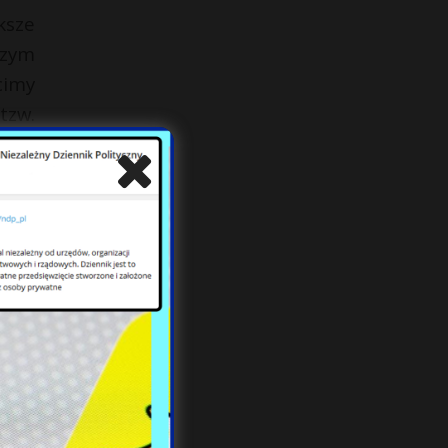
ksze
czym
cimy
tzw.
lska
iusz
nego
awno
te i
erem
twa.