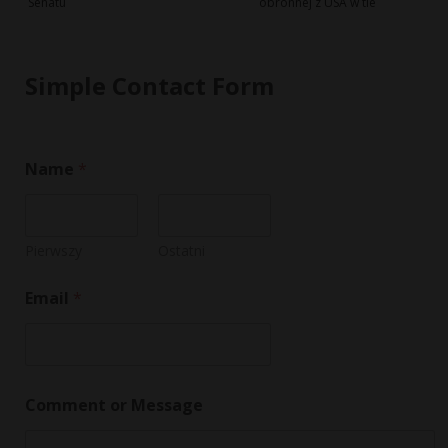
Senatu
obronnej z USA w tle
Simple Contact Form
Name
*
Pierwszy
Ostatni
Email
*
E
Comment or Message
m
a
i