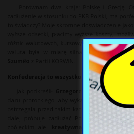
„Porównam dwa kraje: Polskę i Grecję. O
zadłużenie w stosunku do PKB Polski, ma porów
to świadczy? Moje skromne doświadczenie jako
wyższe odsetki, płacimy wyższe koszty, możli
różnic walutowych, kursowych, ponieważ część
waluta była w miarę silna, a waluta zagra
Szumiło
z Partii KORWiN.
Konfederacja to wszystko przewidziała
Jak podkreślił
Grzegorz Braun
, to wszyst
daru prorockiego, aby wykalkulować, co nas c
ostrzegała przed takim katastrofalnym scena
dalej próbuje zadłużać Polaków. W jego op
zbójeckim, ale i
kreatywną księgowością
, kt