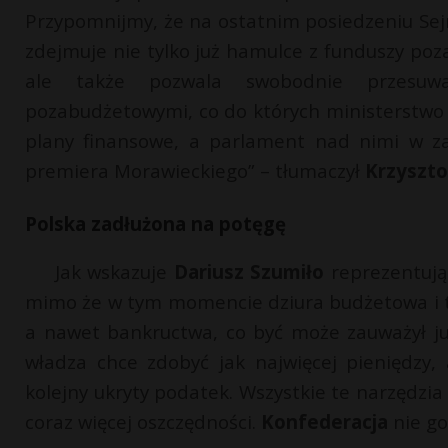
Przypomnijmy, że na ostatnim posiedzeniu Se
zdejmuje nie tylko już hamulce z funduszy po
ale także pozwala swobodnie przesuw
pozabudżetowymi, co do których ministerstwo 
plany finansowe, a parlament nad nimi w za
premiera Morawieckiego” – tłumaczył
Krzyszto
Polska zadłużona na potęgę
Jak wskazuje
Dariusz Szumiło
reprezentując
mimo że w tym momencie dziura budżetowa i ta
a nawet bankructwa, co być może zauważył 
władza chce zdobyć jak najwięcej pieniędzy, a
kolejny ukryty podatek. Wszystkie te narzędzi
coraz więcej oszczędności.
Konfederacja
nie go