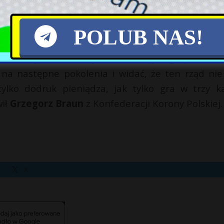
d i stawiać ludzi przed wizją rychłego bankructwa.
ami w trzy karty, uprawia kreatywną księgowość
POLUB NAS!
waniu, już nie tylko przed szeroko rozumianą op
amentarzystami – ukrywaniu natury tego proceder
i na następne pokolenia i widać, że ten rząd ni
lko dodruk pieniądza, jak tylko gra w trzy ka
wił
Grzegorz Braun
z Konfederacji Korony Polskiej.
X