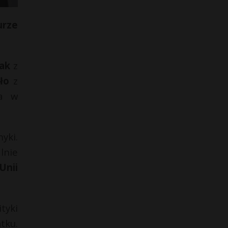
urze
ak
z
ło
z
wa w
yki.
lnie
Unii
tyki
tku.