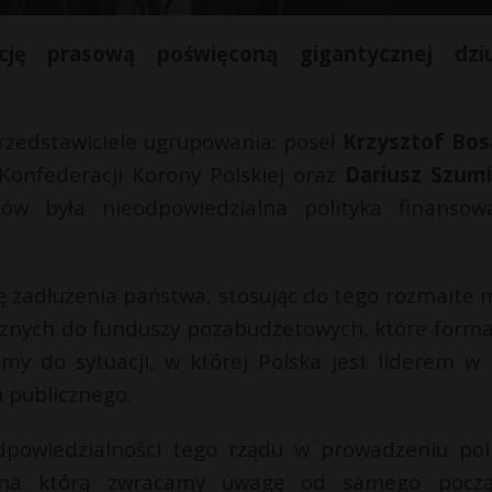
cję prasową poświęconą gigantycznej dzi
 przedstawiciele ugrupowania: poseł
Krzysztof Bos
Konfederacji Korony Polskiej oraz
Dariusz Szumi
ów była nieodpowiedzialna polityka finanso
 zadłużenia państwa, stosując do tego rozmaite m
cznych do funduszy pozabudżetowych, które forma
iśmy do sytuacji, w której Polska jest liderem w
gu publicznego.
odpowiedzialności tego rządu w prowadzeniu poli
i, na którą zwracamy uwagę od samego począ