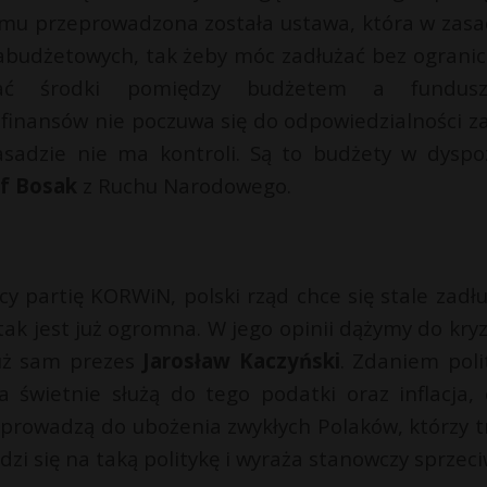
jmu przeprowadzona została ustawa, która w zasa
zabudżetowych, tak żeby móc zadłużać bez ogranic
ać środki pomiędzy budżetem a fundusz
finansów nie poczuwa się do odpowiedzialności za
sadzie nie ma kontroli. Są to budżety w dyspoz
f Bosak
z Ruchu Narodowego.
y partię KORWiN, polski rząd chce się stale zadłu
k jest już ogromna. W jego opinii dążymy do kryz
już sam prezes
Jarosław Kaczyński
. Zdaniem poli
 świetnie służą do tego podatki oraz inflacja, c
a prowadzą do ubożenia zwykłych Polaków, którzy t
dzi się na taką politykę i wyraża stanowczy sprzeci