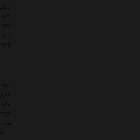
dzie
zeń,
ami
 ich
ycji
żać,
ysu,
tyka
zyli
racą
w.