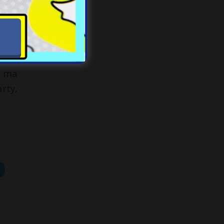
. Te
inii
u. A
e ma
rty,