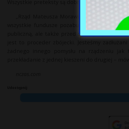
Wszystkie preteksty są dobre, aby okradać naró
„Rząd Mateusza Morawieckiego gra z Polak
wszystkie fundusze pozabudżetowe służą ukry
publiczną, ale także przed szeregowymi parl
jest to proceder zbójecki. Jesteśmy zadłużan
żadnego innego pomysłu na rządzeniu jak ty
przekładanie z jednej kieszeni do drugiej – mó
nczas.com
Udostępnij: