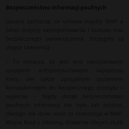
t
Bezpieczeństwo informacji poufnych
i
r
l
Gazeta zaznacza, że umowa między MAP a
s
Siltec dotyczy zaprojektowania i budowy tzw.
s
bezpiecznego pomieszczenia. Szczegóły są
objęte tajemnicą.
t
– To oznacza, że jest ono naszpikowane
sprzętem antypodsłuchowym najwyższej
klasy, ale także specjalnym systemem
komputerowym do bezpiecznego przesyłu –
wyjaśnia. – Nigdy dotąd bezpieczeństwo
poufnych informacji nie było tak istotne,
dlatego nie dziwi mnie ta inwestycja w MAP.
Wojna Rosji z Ukrainą, działania obcych służb