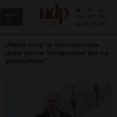
MENU
4.30
3.73
5.02
0.18
4.60
„Pokój ciszy” w ministerstwie
Jacka Sasina. Wicepremier boi się
podsłuchów?
i
17 listopada, 2022
l