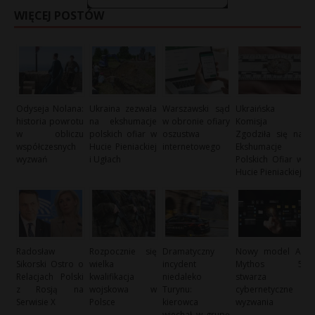
WIĘCEJ POSTÓW
Odyseja Nolana:
Ukraina zezwala
Warszawski sąd
Ukraińska
historia powrotu
na ekshumacje
w obronie ofiary
Komisja
w obliczu
polskich ofiar w
oszustwa
Zgodziła się na
współczesnych
Hucie Pieniackiej
internetowego
Ekshumacje
wyzwań
i Ugłach
Polskich Ofiar w
Hucie Pieniackiej
Radosław
Rozpocznie się
Dramatyczny
Nowy model AI
Sikorski Ostro o
wielka
incydent
Mythos 5
Relacjach Polski
kwalifikacja
niedaleko
stwarza
z Rosją na
wojskowa w
Turynu:
cybernetyczne
Serwisie X
Polsce
kierowca
wyzwania
wjechał w grupę