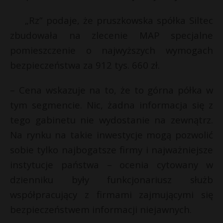
P
„Rz” podaje, że pruszkowska spółka Siltec
zbudowała na zlecenie MAP specjalne
pomieszczenie o najwyższych wymogach
bezpieczeństwa za 912 tys. 660 zł.
E
– Cena wskazuje na to, że to górna półka w
i
tym segmencie. Nic, żadna informacja się z
l
tego gabinetu nie wydostanie na zewnątrz.
Na rynku na takie inwestycje mogą pozwolić
sobie tylko najbogatsze firmy i najważniejsze
E
instytucje państwa – ocenia cytowany w
dzienniku były funkcjonariusz służb
i
współpracujący z firmami zajmującymi się
l
E
bezpieczeństwem informacji niejawnych.