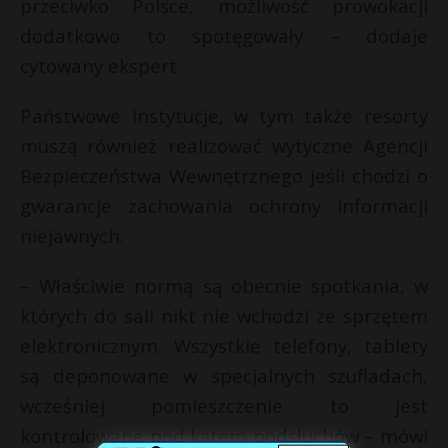
przeciwko Polsce, możliwość prowokacji
dodatkowo to spotęgowały – dodaje
cytowany ekspert.
Państwowe instytucje, w tym także resorty
muszą również realizować wytyczne Agencji
Bezpieczeństwa Wewnętrznego jeśli chodzi o
gwarancje zachowania ochrony informacji
niejawnych.
– Właściwie normą są obecnie spotkania, w
których do sali nikt nie wchodzi ze sprzętem
elektronicznym. Wszystkie telefony, tablety
są deponowane w specjalnych szufladach,
wcześniej pomieszczenie to jest
kontrolowane pod kątem podsłuchów – mówi