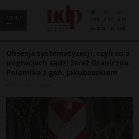
MENU
4.30
3.72
5.01
0.18
4.60
Obsesja systematyzacji, czyli co o
migracjach sądzi Straż Graniczna.
Polemika z gen. Jakubaszkiem
i
13 października, 2022
l