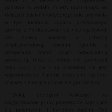
państwo to wydało im wizy (abstrahując od
dalszych działań i faktycznego celu, jaki miała
w tym Białoruś). Dopiero przekraczając
granicę z Polską stawali się nieuregulowani.
Ale znowu, wnosząc o ochronę
międzynarodową, powinni, zgodnie z
przepisami, zostać objęci odpowiednią
procedurą, także ci, którzy nie zamierzali
tego robić. I nie – tą procedurą nie jest
wypchnięcie do Białorusi przez płot, czy inne
miejsce niebędące przejściem granicznym.
Dalej, prelegent wskazuje na
zorganizowane grupy przestępcze zajmujące
się przemytem i handlem ludźmi. Tak