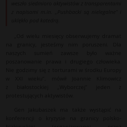
t
weszło siedmioro aktywistów z transparentami
z napisami m.in. „Pushbacki są nielegalne” i
r
uklękło pod katedrą.
s
s
„Od wielu miesięcy obserwujemy dramat
na granicy, jesteśmy nim poruszeni. Dla
naszych sumień zawsze było ważne
poszanowanie prawa i drugiego człowieka.
Nie godzimy się z torturami w środku Europy
w XXI wieku”, mówił Joannie Klimowicz
z białostockiej „Wyborczej” jeden z
protestujących aktywistów.
Gen Jakubaszek ma także wystąpić na
konferencji o kryzysie na granicy polsko-
białoruskiej (organizowanej przez