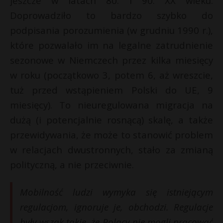
jeszcze w latach 80. i 90. XX wieku.
Doprowadziło to bardzo szybko do
podpisania porozumienia (w grudniu 1990 r.),
które pozwalało im na legalne zatrudnienie
sezonowe w Niemczech przez kilka miesięcy
w roku (początkowo 3, potem 6, aż wreszcie,
tuż przed wstąpieniem Polski do UE, 9
miesięcy). To nieuregulowana migracja na
dużą (i potencjalnie rosnącą) skalę, a także
przewidywania, że może to stanowić problem
w relacjach dwustronnych, stało za zmianą
polityczną, a nie przeciwnie.
Mobilność ludzi wymyka się istniejącym
regulacjom, ignoruje je, obchodzi. Regulacje
były wszak takie, że Polacy nie mogli pracować