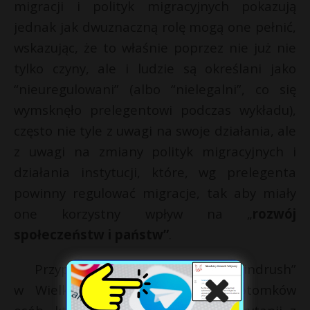
migracji i polityk migracyjnych pokazują
jednak jak dwuznaczną rolę mogą one pełnić,
wskazując, że to właśnie poprzez nie już nie
tylko czyny, ale i ludzie są określani jako
“nieuregulowani” (albo “nielegalni”, co się
wymsknęło prelegentowi podczas wykładu),
często nie tyle z uwagi na swoje działania, ale
z uwagi na zmiany polityk migracyjnych i
działania instytucji, które, wg prelegenta
powinny regulować migracje, tak aby miały
one korzystny wpływ na „
rozwój
społeczeństw i państw”
.
Przypomnę niedawny Skandal “Windrush”
w Wielkiej Brytanii, dotyczący potomków