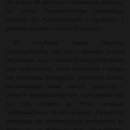
jak prawo do godnego traktowania, wolności
od tortur, bezpieczeństwa osobistego,
dostępu do humanitarnych i zgodnych z
prawem procedur administracyjnych.
W rezultacie mamy migrację
nieuregulowaną, nie tyle z powodu działań
migrantów, ale z powodu działań służb (także
tych białoruskich), które świadomie i celowo
nie stosowały istniejących przepisów prawa,
wprowadzając nowe, wprost sprzeczne z
prawem międzynarodowym, czyli wywózki lub
też jak nazywa je Straż Granicza
“odprowadzenie do linii granicy”. Zauważmy,
posługując się nomenklaturą prelegenta, że
osoby te w Białorusi były uregulowane,