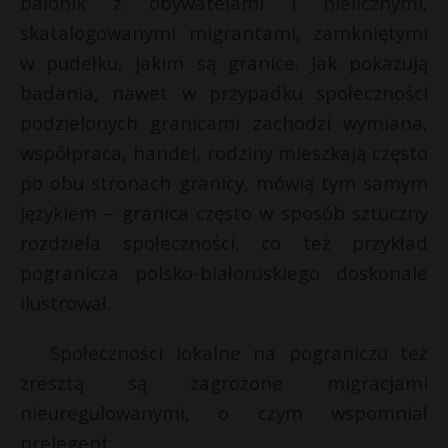
balonik z obywatelami i nielicznymi,
skatalogowanymi migrantami, zamkniętymi
w pudełku, jakim są granice. Jak pokazują
badania, nawet w przypadku społeczności
podzielonych granicami zachodzi wymiana,
współpraca, handel, rodziny mieszkają często
po obu stronach granicy, mówią tym samym
językiem – granica często w sposób sztuczny
rozdziela społeczności, co też przykład
pogranicza polsko-białoruskiego doskonale
ilustrował.
Społeczności lokalne na pograniczu też
zresztą są zagrożone migracjami
nieuregulowanymi, o czym wspomniał
prelegent: