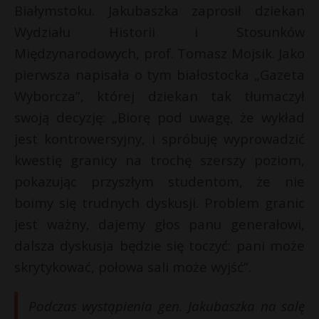
Białymstoku. Jakubaszka zaprosił dziekan
P
Wydziału Historii i Stosunków
Międzynarodowych, prof. Tomasz Mojsik. Jako
pierwsza napisała o tym białostocka „Gazeta
Wyborcza”, której dziekan tak tłumaczył
E
r
swoją decyzję: „Biorę pod uwagę, że wykład
i
jest kontrowersyjny, i spróbuję wyprowadzić
l
kwestię granicy na trochę szerszy poziom,
pokazując przyszłym studentom, że nie
t
boimy się trudnych dyskusji. Problem granic
*
jest ważny, dajemy głos panu generałowi,
dalsza dyskusja będzie się toczyć: pani może
skrytykować, połowa sali może wyjść”.
Podczas wystąpienia gen. Jakubaszka na salę