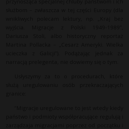
przynosząca specjalnej chluby państwom i ich
służbom – zwłaszcza w tej części Europy (dla
wnikliwych polecam lektury, np. „Kraj bez
wyjścia. Migracje z Polski 1949-1989”,
Dariusza Stoli, albo historyczny reportaż
Martina Pollacka – „Cesarz Ameryki. Wielka
ucieczka z Galicji”). Podążając jednak za
narracją prelegenta, nie dowiemy się o tym.
Usłyszymy za to o procedurach, które
służą uregulowaniu osób przekraczających
granice:
“Migracje uregulowane to jest wtedy kiedy
państwo i podmioty współpracujące regulują i
zarządzaja migracjami poprzez od początku i