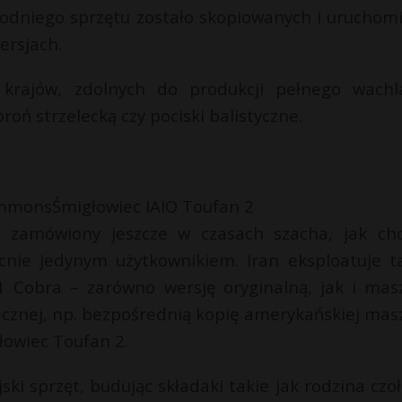
chodniego sprzętu zostało skopiowanych i uruchom
ersjach.
 krajów, zdolnych do produkcji pełnego wachl
roń strzelecką czy pociski balistyczne.
Commons
Śmigłowiec IAIO Toufan 2
t zamówiony jeszcze w czasach szacha, jak ch
cnie jedynym użytkownikiem. Iran eksploatuje t
 Cobra – zarówno wersję oryginalną, jak i mas
tecznej, np. bezpośrednią kopię amerykańskiej mas
łowiec Toufan 2.
jski sprzęt, budując składaki takie jak rodzina czo