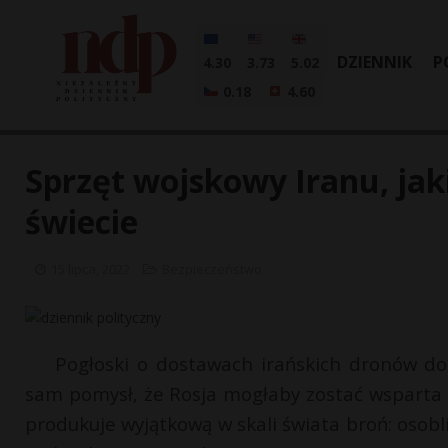
DZIENNIK
P
4.30
3.73
5.02
0.18
4.60
Sprzęt wojskowy Iranu, jak
świecie
15 lipca, 2022
Bezpieczeństwo
Pogłoski o dostawach irańskich dronów d
sam pomysł, że Rosja mogłaby zostać wsparta i
produkuje wyjątkową w skali świata broń: oso