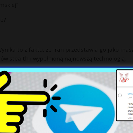
mskiej”.
ie?
ynika to z faktu, że Iran przedstawia go jako mas
w stealth i wypełnioną najnowszą technologią.
k, że Qaher-313 to nieporozumienie albo mistyfika
ną, aby pilot o normalnych gabarytach mógł z 
 wyglądają efektownie, ale w praktyce powodowa
wiek widocznych luków eksploatacyjnych, brak mie
etrza do silników.
kazującymi Qaher-313 w locie, najprawdopodobniej 