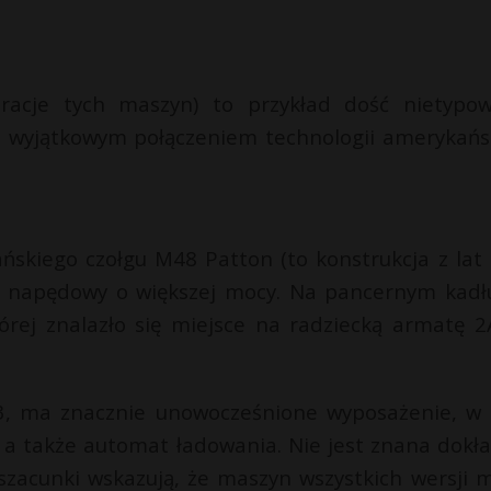
neracje tych maszyn) to przykład dość nietypo
em wyjątkowym połączeniem technologii amerykańsk
ńskiego czołgu M48 Patton (to konstrukcja z lat 5
napędowy o większej mocy. Na pancernym kadł
rej znalazło się miejsce na radziecką armatę 2
r-3, ma znacznie unowocześnione wyposażenie, w
 a także automat ładowania. Nie jest znana dokł
szacunki wskazują, że maszyn wszystkich wersji 