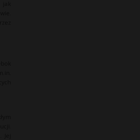
 jak
wie.
rzez
Obok
.in.
cych
kłym
cji.
 Jej