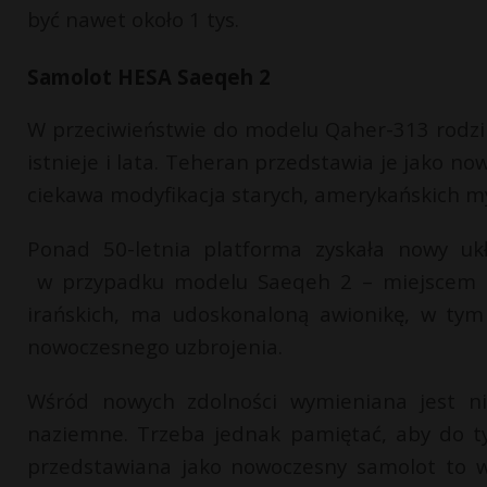
być nawet około 1 tys.
Samolot HESA Saeqeh 2
W przeciwieństwie do modelu Qaher-313 rodzi
istnieje i lata. Teheran przedstawia je jako n
ciekawa modyfikacja starych, amerykańskich my
Ponad 50-letnia platforma zyskała nowy u
w przypadku modelu Saeqeh 2 – miejscem dla
irańskich, ma udoskonaloną awionikę, w tym
nowoczesnego uzbrojenia.
Wśród nowych zdolności wymieniana jest nie
naziemne. Trzeba jednak pamiętać, aby do t
przedstawiana jako nowoczesny samolot to w