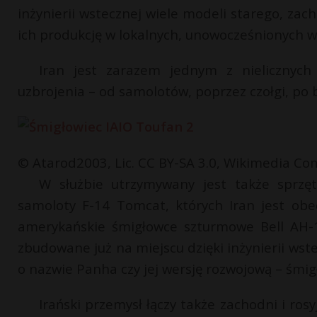
inżynierii wstecznej wiele modeli starego, za
ich produkcję w lokalnych, unowocześnionych w
Iran jest zarazem jednym z nielicznych
uzbrojenia – od samolotów, poprzez czołgi, po b
© Atarod2003, Lic. CC BY-SA 3.0, Wikimedia 
W służbie utrzymywany jest także sprzę
samoloty F-14 Tomcat, których Iran jest obe
amerykańskie śmigłowce szturmowe Bell AH-1
zbudowane już na miejscu dzięki inżynierii ws
o nazwie Panha czy jej wersję rozwojową – śmig
Irański przemysł łączy także zachodni i rosy