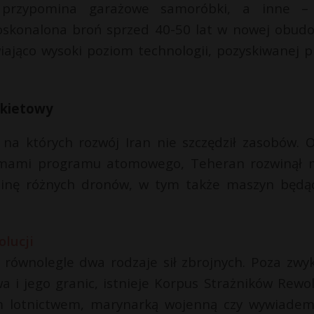
tu przypomina garażowe samoróbki, a inne –
skonalona broń sprzed 40-50 lat w nowej obudo
ająco wysoki poziom technologii, pozyskiwanej p
akietowy
 na których rozwój Iran nie szczędził zasobów. 
emami programu atomowego, Teheran rozwinął m
odzinę różnych dronów, w tym także maszyn będą
ą równolegle dwa rodzaje sił zbrojnych. Poza zwy
i jego granic, istnieje Korpus Strażników Rewolu
 lotnictwem, marynarką wojenną czy wywiadem.