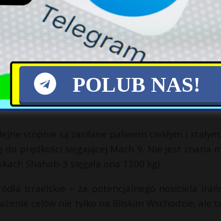
313 istnieje jedynie w postaci jeżdżącej makiety.
pociskiem Sejjil, obecnie najbardziej zaawanso
dobnie głęboką modyfikacją innego irańskiego poc
POLUB NAS!
ółpracy z Koreą Północną.
ejne stopnie są zasilane paliwem ciekłym i stałym
ię do prędkości sięgającej Mach 9. Nie jest znana 
skach Shahab-3 sięgała ona 1200 kg).
ódła izraelskie – za potencjalnego nosiciela irańs
ażenie celów nie tylko na Bliskim Wschodzie, ale t