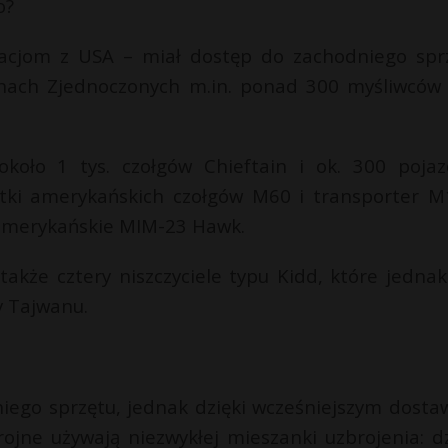
o?
elacjom z USA – miał dostęp do zachodniego spr
nach Zjednoczonych m.in. ponad 300 myśliwców 
około 1 tys. czołgów Chieftain i ok. 300 poja
etki amerykańskich czołgów M60 i transporter M
y amerykańskie MIM-23 Hawk.
akże cztery niszczyciele typu Kidd, które jednak
ty Tajwanu.
niego sprzętu, jednak dzięki wcześniejszym dost
rojne używają niezwykłej mieszanki uzbrojenia: dz