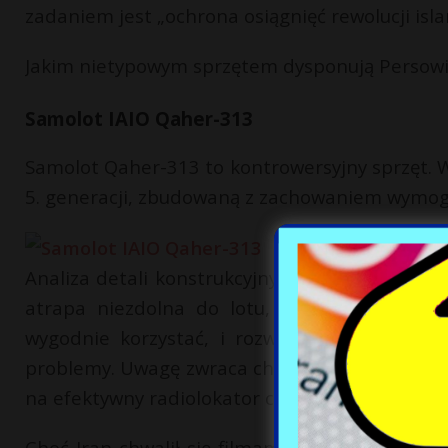
zadaniem jest „ochrona osiągnięć rewolucji isla
Jakim nietypowym sprzętem dysponują Persow
Samolot IAIO Qaher-313
Samolot Qaher-313 to kontrowersyjny sprzęt. W
5. generacji, zbudowaną z zachowaniem wymogó
Analiza detali konstrukcyjnych wskazuje jedna
atrapa niezdolna do lotu, z kabiną za cias
wygodnie korzystać, i rozwiązaniami, które
problemy. Uwagę zwraca choćby brak jakichkol
na efektywny radiolokator czy bardzo małe powi
Choć Iran chwalił się filmami i zdjęciami, po