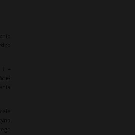
znie
rdzo
 i –
ódeł
enia
cele
zyna
tego