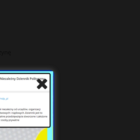
zynę
cja:
niej
łyby
jsca
jest