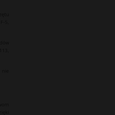
zętu
F-5,
zdów
113,
 nie
awom
ięki