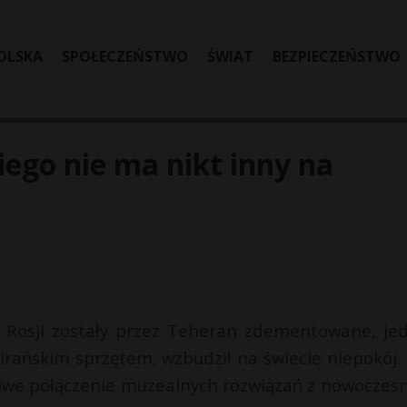
OLSKA
SPOŁECZEŃSTWO
ŚWIAT
BEZPIECZEŃSTWO
iego nie ma nikt inny na
o Rosji zostały przez Teheran zdementowane, je
rańskim sprzętem, wzbudził na świecie niepokój. 
bliwe połączenie muzealnych rozwiązań z nowoczes