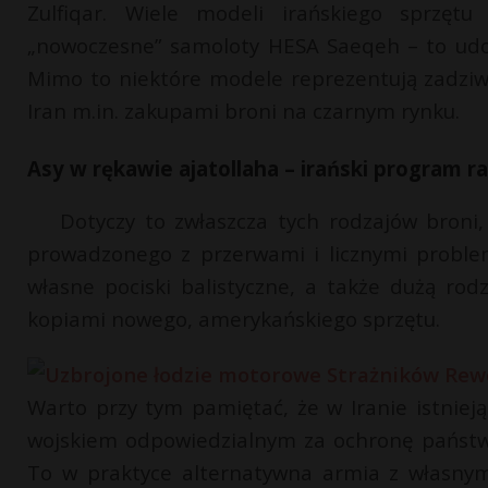
Zulfiqar. Wiele modeli irańskiego sprzę
„nowoczesne” samoloty HESA Saeqeh – to udo
Mimo to niektóre modele reprezentują zadziwi
Iran m.in. zakupami broni na czarnym rynku.
Asy w rękawie ajatollaha – irański program r
Dotyczy to zwłaszcza tych rodzajów broni,
prowadzonego z przerwami i licznymi probl
własne pociski balistyczne, a także dużą r
kopiami nowego, amerykańskiego sprzętu.
Warto przy tym pamiętać, że w Iranie istniej
wojskiem odpowiedzialnym za ochronę państwa 
To w praktyce alternatywna armia z własnym