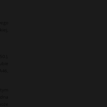
wego
iej,
0.),
ubie
A46,
 tym
adna
może