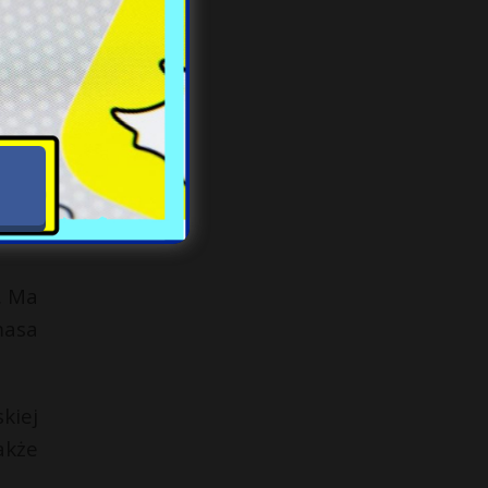
wany
isku
. Ma
masa
kiej
akże