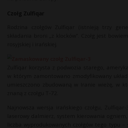
Czołg Zulfiqar
Rodzina czołgów Zulfiqar (istnieją trzy ge
składania broni „z klocków”. Czołg jest bowi
rosyjskiej i irańskiej.
Zulfiqar korzysta z podwozia starego, ameryka
w którym zamontowano zmodyfikowany układ 
umieszczono zbudowaną w Iranie wieżę, w któ
znaną z czołgu T-72.
Najnowsza wersja irańskiego czołgu, Zulfiqa
laserowy dalmierz, system kierowania ogniem,
liczba wyprodukowanych czołgów tego typu – 