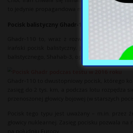
to jedynie propagandowa mistyfikacja, a Qaher-
Pocisk balistyczny Ghadr-110
Ghadr-110 to, wraz z rozwijanym równolegle 
irański pocisk balistyczny. Jest on prawdopo
balistycznego, Shahab-3, opracowanego we wsp
Ghadr-110 to dwustopniowy pocisk, którego kol
zasięg do 2 tys. km, a podczas lotu rozpędza s
przenoszonej głowicy bojowej (w starszych poci
Pocisk tego typu jest uważany – m.in. przez źr
głowicy nuklearnej. Zasięg pocisku pozwala na r
na południu Europy.