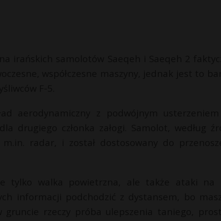
na irańskich samolotów Saeqeh i Saeqeh 2 faktyc
owoczesne, współczesne maszyny, jednak jest to ba
śliwców F-5.
kład aerodynamiczny z podwójnym usterzeniem
 drugiego członka załogi. Samolot, według źr
 m.in. radar, i został dostosowany do przenosz
 tylko walka powietrzna, ale także ataki na 
ych informacji podchodzić z dystansem, bo mas
 gruncie rzeczy próba ulepszenia taniego, pros