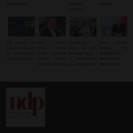
Wstrzymane
ocenach
upałów
Polaków
PSE stawia na
Iran i Oman:
Zaskakujące
NSA Oddala
lokalne wsparcie
Nowa trasa
SMS-y na grillu
Skargę PiS:
w inwestycjach
przez cieśninę
Morawieckiego
Bezczynność
energetycznych
Ormuz może
— rozłamowcy
Ministerstwa
zmienić układ sił
na celowniku PiS
Niezasadna