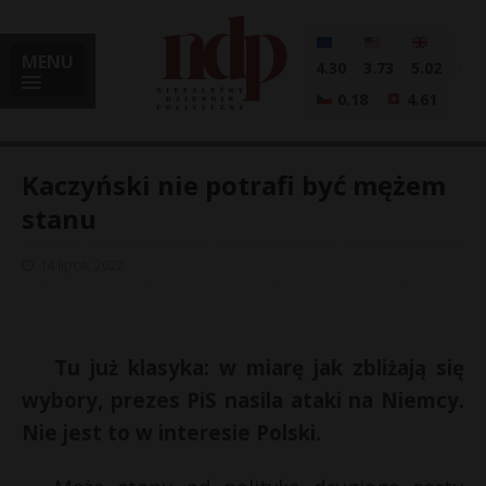
MENU
4.30
3.73
5.02
0.18
4.61
Kaczyński nie potrafi być mężem
stanu
i
14 lipca, 2022
l
Tu już klasyka: w miarę jak zbliżają się
wybory, prezes PiS nasila ataki na Niemcy.
Nie jest to w interesie Polski.