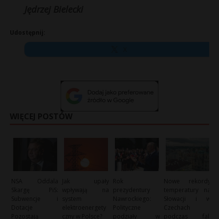
Jędrzej Bielecki
Udostępnij:
X
WIĘCEJ POSTÓW
NSA Oddala
Jak upały
Rok
Nowe rekordy
Skargę PiS:
wpływają na
prezydentury
temperatury na
Subwencje i
system
Nawrockiego:
Słowacji i w
Dotacje
elektroenergety
Polityczne
Czechach
Pozostają
czny w Polsce?
podziały w
podczas fali