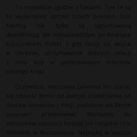
To oczywiście zgodne z faktami. Tyle że są
P
to wydarzenia sprzed trzech pokoleń. Dziś
Niemcy nie tylko są ugruntowaną
demokracją, ale najważniejszym po Ameryce
E
sojusznikiem Polski. I gdy toczy się wojna
w Ukrainie, utrzymywanie dobrych relacji
i
z nimi leży w podstawowym interesie
l
naszego kraju.
Oczywiście, Warszawa powinna też starać
się odwieść Berlin od polityki uzależnienia od
dostaw surowców z Rosji, podobnie jak Berlin
powinien przekonywać Warszawę do
porzucenia sojuszu z forsującym rosyjskie cele
reżimem w Budapeszcie. Najlepiej w zaciszu
s