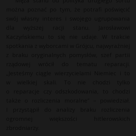
Męża stanu od polityka drugiego sortu
można poznać po tym, że potrafi poświęcić
swój własny interes i swojego ugrupowania
dla wyższej racji stanu. Jarosławowi
Kaczyńskiemu to się nie udaje. W trakcie
spotkania z wyborcami w Grójcu, najwyraźniej
z braku oryginalnych pomysłów, szef partii
rządowej wrócił do tematu reparacji.
„Jesteśmy ciągle wierzycielami Niemiec i to
w wielkiej skali. To nie chodzi tylko
o reparacje czy odszkodowania, to chodzi
także o rozliczenia moralne” – powiedział.
I przystąpił do analizy braku rozliczenia
ogromnej większości hitlerowskich
zbrodniarzy.