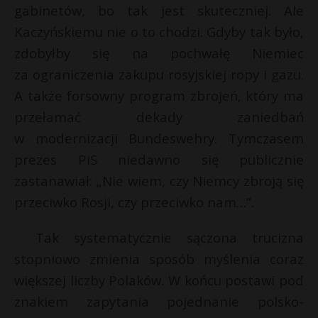
t
s
gabinetów, bo tak jest skuteczniej. Ale
r
Kaczyńskiemu nie o to chodzi. Gdyby tak było,
zdobyłby się na pochwałę Niemiec
s
za ograniczenia zakupu rosyjskiej ropy i gazu.
s
A także forsowny program zbrojeń, który ma
przełamać dekady zaniedbań
w modernizacji ­Bundeswehry. Tymczasem
prezes PiS niedawno się publicznie
zastanawiał: „Nie wiem, czy Niemcy zbroją się
przeciwko Rosji, czy przeciwko nam…”.
Tak systematycznie sączona trucizna
stopniowo zmienia sposób myślenia coraz
większej liczby Polaków. W końcu postawi pod
znakiem zapytania pojednanie polsko-