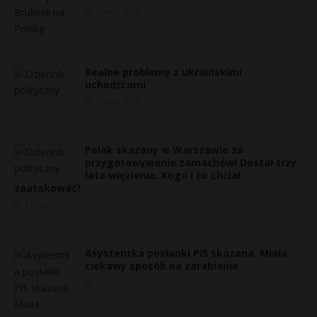
4 lipca, 2022
Realne problemy z ukraińskimi
uchodźcami
4 lipca, 2022
Polak skazany w Warszawie za
przygotowywanie zamachów! Dostał trzy
lata więzienia. Kogo i co chciał
zaatakować?
4 lipca, 2022
Asystentka posłanki PiS skazana. Miała
ciekawy sposób na zarabianie
4 lipca, 2022