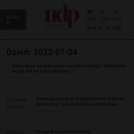
MENU
4.30
3.72
5.01
0.18
4.60
Dzień:
2022-07-04
Najnowszy sondaż poparcia politycznego. Najsłabszy
i
wynik PiS od kilku miesięcy
4 lipca, 2022
l
Niebezpiecznie w województwie łódzkim.
Ratownicy zebrali próbki chemikaliów
4 lipca, 2022
Presja Brukseli na Polskę