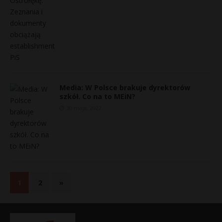
Media: W Polsce brakuje dyrektorów
szkół. Co na to MEiN?
30 maja, 2022
1
2
»