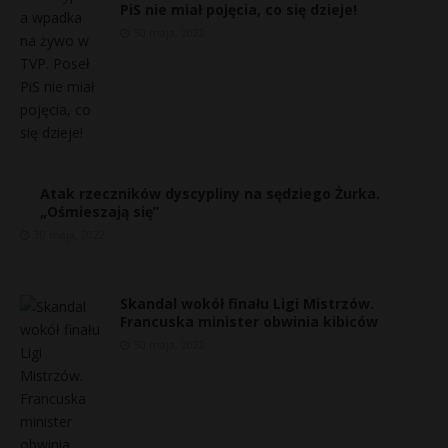
PiS nie miał pojęcia, co się dzieje!
30 maja, 2022
Atak rzeczników dyscypliny na sędziego Żurka.
„Ośmieszają się”
30 maja, 2022
Skandal wokół finału Ligi Mistrzów.
Francuska minister obwinia kibiców
30 maja, 2022