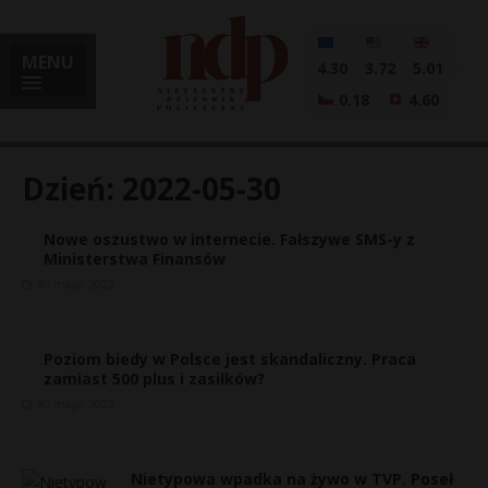
MENU
4.30
3.72
5.01
0.18
4.60
Dzień:
2022-05-30
Nowe oszustwo w internecie. Fałszywe SMS-y z
i
Ministerstwa Finansów
30 maja, 2022
l
Poziom biedy w Polsce jest skandaliczny. Praca
zamiast 500 plus i zasiłków?
30 maja, 2022
Nietypowa wpadka na żywo w TVP. Poseł