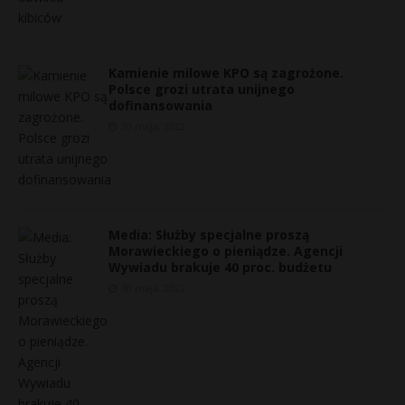
P
Kamienie milowe KPO są zagrożone.
Polsce grozi utrata unijnego
dofinansowania
E
30 maja, 2022
i
l
Media: Służby specjalne proszą
Morawieckiego o pieniądze. Agencji
Wywiadu brakuje 40 proc. budżetu
30 maja, 2022
r
s
s