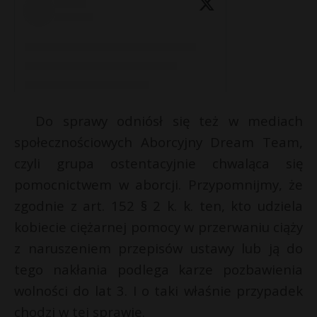
t
r
s
s
Do sprawy odniósł się też w mediach
społecznościowych Aborcyjny Dream Team,
czyli grupa ostentacyjnie chwaląca się
pomocnictwem w aborcji. Przypomnijmy, że
zgodnie z art. 152 § 2 k. k. ten, kto udziela
kobiecie ciężarnej pomocy w przerwaniu ciąży
z naruszeniem przepisów ustawy lub ją do
tego nakłania podlega karze pozbawienia
wolności do lat 3. I o taki właśnie przypadek
chodzi w tej sprawie.