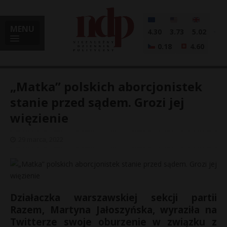
MENU
4.30
3.73
5.02
0.18
4.60
„Matka” polskich aborcjonistek
stanie przed sądem. Grozi jej
więzienie
i
29 marca, 2022
l
Działaczka warszawskiej sekcji partii
Razem, Martyna Jałoszyńska, wyraziła na
Twitterze swoje oburzenie w związku z