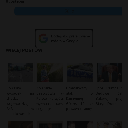
Udostępnij:
X
WIĘCEJ POSTÓW
Poważny
Zbieranie
Dramatyczny
Spór Trumpa o
wypadek na
deszczówki w
atak w
Budowę Sali
drodze
Polsce: korzyści,
Kamiennej
Balowej przy
wojewódzkiej
wyzwania i nowe
Górze: 15-latek
Białym Domu
848 w
regulacje
poważnie ranny
Pułankowicach