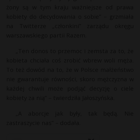
i
żony są w tym kraju ważniejsze od prawa
l
P
kobiety do decydowania o sobie” – grzmiała
na Twitterze „członkini” zarządu okręgu
warszawskiego partii Razem.
E
„Ten donos to przemoc i zemsta za to, że
kobieta chciała coś zrobić wbrew woli męża.
i
l
To też dowód na to, że w Polsce małżeństwo
nie gwarantuje równości, skoro mężczyzna w
każdej chwili może podjąć decyzję o ciele
kobiety za nią” – twierdziła Jałoszyńska.
„A aborcje jak były, tak będą. Nie
zastraszycie nas” – dodała.