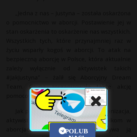
„Jedna z nas – Justyna – została oskarżona
o pomocnictwo w aborcji. Postawienie jej w
stan oskarżenia to oskarżenie nas wszystkich.
Wszystkich tych, które przynajmniej raz w
życiu wsparły kogoś w aborcji. To atak na
bezpieczną aborcję w Polsce, która aktualnie
zależy wyłącznie od aktywistek takich
#JakJustyna” – żalił się Aborcyjny Dream
Team. Grupa zorganizowała także akcję
pomocową dla swojej aktywistki.
Jak przyznaje w innym wpisie organizacja,
aktywistka od 16 lat „pomaga Polkom w
aborcjach”. Portal gazeta.pl nazywa ją
POLUB