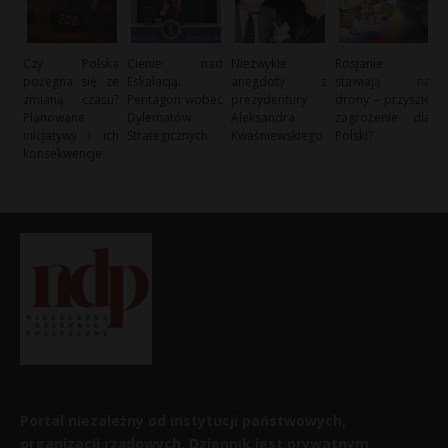
Czy Polska
Cienie nad
Niezwykłe
Rosjanie
pożegna się ze
Eskalacją:
anegdoty z
stawiają na
zmianą czasu?
Pentagon wobec
prezydentury
drony – przyszłe
Planowane
Dylematów
Aleksandra
zagrożenie dla
inicjatywy i ich
Strategicznych
Kwaśniewskiego
Polski?
konsekwencje
Portal niezależny od instytucji państwowych,
organizacji rządowych. Dziennik jest prywatnym