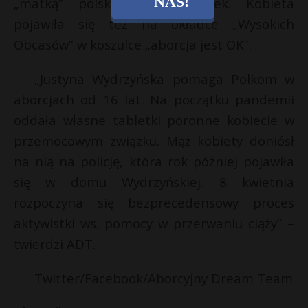
NAS!
„matką” polskich aborcjonistek. Kobieta
pojawiła się też na okładce „Wysokich
Obcasów” w koszulce „aborcja jest OK”.
„Justyna Wydrzyńska pomaga Polkom w
aborcjach od 16 lat. Na początku pandemii
oddała własne tabletki poronne kobiecie w
przemocowym związku. Mąż kobiety doniósł
na nią na policję, która rok później pojawiła
się w domu Wydrzyńskiej. 8 kwietnia
rozpoczyna się bezprecedensowy proces
aktywistki ws. pomocy w przerwaniu ciąży” –
twierdzi ADT.
Twitter/Facebook/Aborcyjny Dream Team