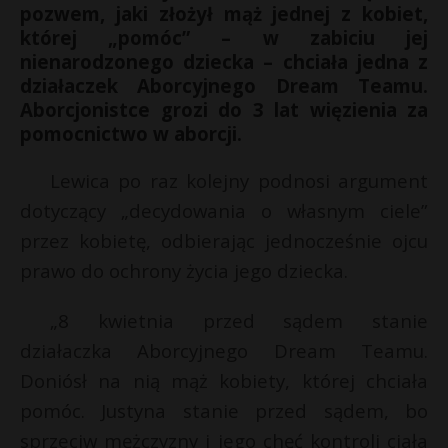
pozwem, jaki złożył mąż jednej z kobiet,
której „pomóc” – w zabiciu jej
nienarodzonego dziecka – chciała jedna z
działaczek Aborcyjnego Dream Teamu.
Aborcjonistce grozi do 3 lat więzienia za
pomocnictwo w aborcji.
Lewica po raz kolejny podnosi argument
dotyczący „decydowania o własnym ciele”
przez kobietę, odbierając jednocześnie ojcu
prawo do ochrony życia jego dziecka.
*
„8 kwietnia przed sądem stanie
działaczka Aborcyjnego Dream Teamu.
Doniósł na nią mąż kobiety, której chciała
E
pomóc. Justyna stanie przed sądem, bo
sprzeciw mężczyzny i jego chęć kontroli ciała