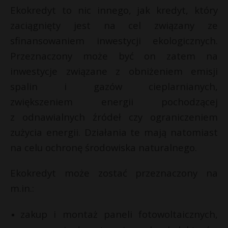
Ekokredyt to nic innego, jak kredyt, który
P
zaciągnięty jest na cel związany ze
sfinansowaniem inwestycji ekologicznych.
Przeznaczony może być on zatem na
E
inwestycje związane z obniżeniem emisji
spalin i gazów cieplarnianych,
i
zwiększeniem energii pochodzącej
l
z odnawialnych źródeł czy ograniczeniem
t
zużycia energii. Działania te mają natomiast
r
na celu ochronę środowiska naturalnego.
Ekokredyt może zostać przeznaczony na
m.in.:
zakup i montaż paneli fotowoltaicznych,