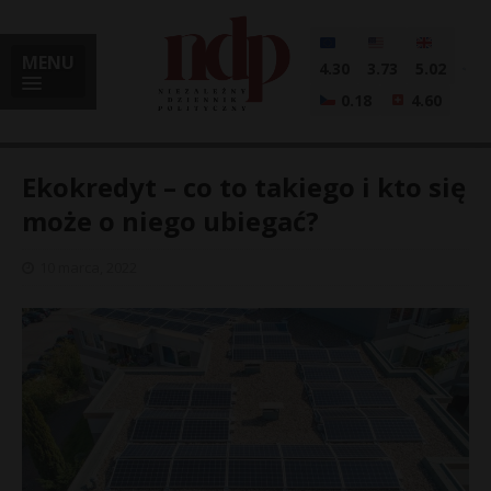
MENU
4.30
3.73
5.02
0.18
4.60
Ekokredyt – co to takiego i kto się
może o niego ubiegać?
i
10 marca, 2022
l