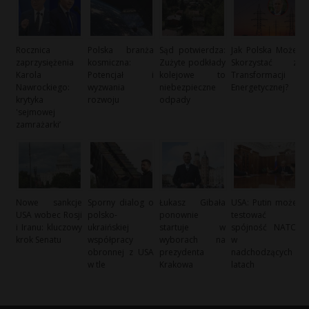
Rocznica
Polska branża
Sąd potwierdza:
Jak Polska Może
zaprzysiężenia
kosmiczna:
Zużyte podkłady
Skorzystać z
Karola
Potencjał i
kolejowe to
Transformacji
Nawrockiego:
wyzwania
niebezpieczne
Energetycznej?
krytyka
rozwoju
odpady
'sejmowej
zamrażarki’
Nowe sankcje
Sporny dialog o
Łukasz Gibała
USA: Putin może
USA wobec Rosji
polsko-
ponownie
testować
i Iranu: kluczowy
ukraińskiej
startuje w
spójność NATO
krok Senatu
współpracy
wyborach na
w
obronnej z USA
prezydenta
nadchodzących
w tle
Krakowa
latach