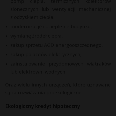
pomp ciepła, termicznych kolektorów
t
słonecznych lub wentylacji mechanicznej
r
z odzyskiem ciepła,
s
modernizację i ocieplenie budynku,
s
wymianę źródeł ciepła,
zakup sprzętu AGD energooszczędnego,
zakup pojazdów elektrycznych,
zainstalowanie przydomowych wiatraków
lub elektrowni wodnych
Oraz wielu innych urządzeń, które uznawane
są za rozwiązania proekologiczne.
Ekologiczny kredyt hipoteczny