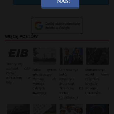
NAS!
X
WIĘCEJ POSTÓW
Historyczny
moment: ORP
Polski system
Kontrowersje
Kontrowersje
Wicher
energetyczny
wokół
wokół nowej
ochrzczony w
stabilny, ale
propozycji
rosyjskiej
Gdyni
wymaga
deportacji
brygady
dalszych
Ukraińców: PiS
złożonej z
inwestycji
kontra
Ukraińców
Konfederacja