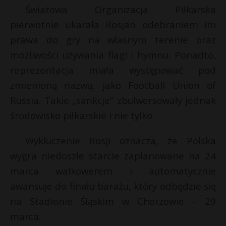
Światowa Organizacja Piłkarska
P
pierwotnie ukarała Rosjan odebraniem im
prawa do gry na własnym terenie oraz
możliwości używania flagi i hymnu. Ponadto,
E
reprezentacja miała występować pod
zmienioną nazwą, jako Football Union of
i
Russia. Takie „sankcje” zbulwersowały jednak
l
środowisko piłkarskie i nie tylko.
Wykluczenie Rosji oznacza, że Polska
wygra niedoszłe starcie zaplanowane na 24
E
marca walkowerem i automatycznie
awansuje do finału barażu, który odbędzie się
i
na Stadionie Śląskim w Chorzowie – 29
l
*
marca.