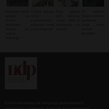
Pesymizm wokół
Krótsze wakacje
Rząd ogłasza
UE wzmocni
sytuacji na
coraz
plan wsparcia
bezpieczeństwo
froncie
popularniejsze
rodzin: 3600 zł
satelitarne
ukraińskim:
w Europie: Nowy
miesięcznie na
dzięki nowej
Analiza po
trend urlopowy?
dziecko
umowie z
wizycie
SpaceRISE
Röpckego
Portal niezależny od instytucji państwowych,
organizacji rządowych. Dziennik jest prywatnym