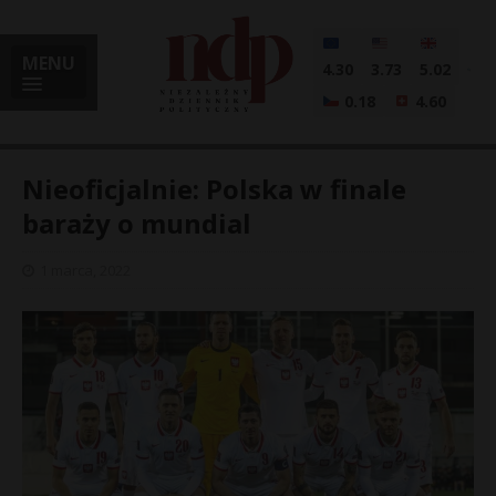
MENU
4.30
3.73
5.02
0.18
4.60
Nieoficjalnie: Polska w finale
baraży o mundial
i
1 marca, 2022
l