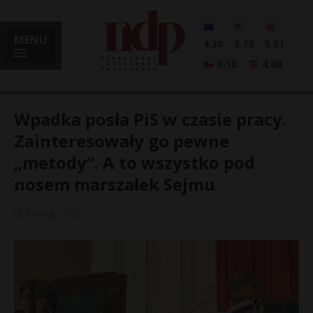
MENU
4.30
3.72
5.01
0.18
4.60
Wpadka posła PiS w czasie pracy.
Zainteresowały go pewne
„metody”. A to wszystko pod
i
nosem marszałek Sejmu
9 lutego, 2022
l