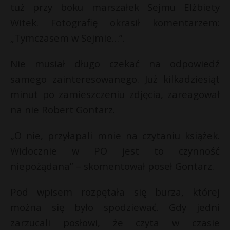
t
tuż przy boku marszałek Sejmu Elżbiety
r
Witek. Fotografię okrasił komentarzem:
„Tymczasem w Sejmie…”.
s
s
Nie musiał długo czekać na odpowiedź
samego zainteresowanego. Już kilkadziesiąt
minut po zamieszczeniu zdjęcia, zareagował
na nie Robert Gontarz.
„O nie, przyłapali mnie na czytaniu książek.
Widocznie w PO jest to czynność
niepożądana” – skomentował poseł Gontarz.
Pod wpisem rozpętała się burza, której
można się było spodziewać. Gdy jedni
zarzucali posłowi, że czyta w czasie