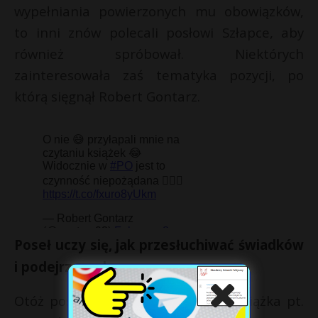
wypełniania powierzonych mu obowiązków,
to inni znów polecali posłowi Szłapce, aby
również spróbował. Niektórych
zainteresowała zaś tematyka pozycji, po
którą sięgnął Robert Gontarz.
Poseł uczy się, jak przesłuchiwać świadków
i podejrzanych
Otóż posłowi do gustu przypadła książka pt.