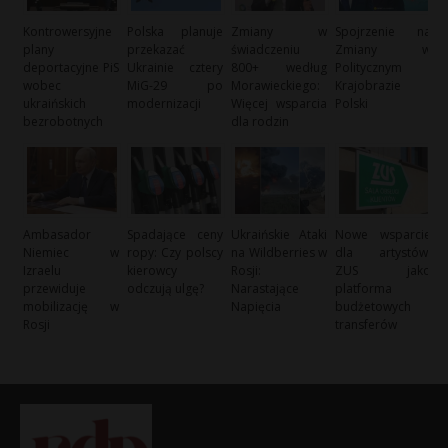
Kontrowersyjne
Polska planuje
Zmiany w
Spojrzenie na
plany
przekazać
świadczeniu
Zmiany w
deportacyjne PiS
Ukrainie cztery
800+ według
Politycznym
wobec
MiG-29 po
Morawieckiego:
Krajobrazie
ukraińskich
modernizacji
Więcej wsparcia
Polski
bezrobotnych
dla rodzin
Ambasador
Spadające ceny
Ukraińskie Ataki
Nowe wsparcie
Niemiec w
ropy: Czy polscy
na Wildberries w
dla artystów:
Izraelu
kierowcy
Rosji:
ZUS jako
przewiduje
odczują ulgę?
Narastające
platforma
mobilizację w
Napięcia
budżetowych
Rosji
transferów