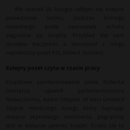
r
P
We wtorek (8 lutego) odbyło się kolejne
posiedzenie Sejmu, podczas którego
niejednego posła opanowała ochota
sięgnięcia po książkę. Przykład dał sam
E
Jarosław Kaczyński, a skorzystał z niego
najmłodszy poseł PiS, Robert Gontarz.
i
l
Kolejny poseł czyta w czasie pracy
Książkowe zainteresowania posła Roberta
Gontarza ujawnił parlamentarzysta
Nowoczesnej, Adam Szłapka. W sieci umieścił
zdjęcie młodszego kolegi, który zajmując
miejsce sejmowego sekretarza, pogrążony
jest w lekturze pewnej książki. Działo się to