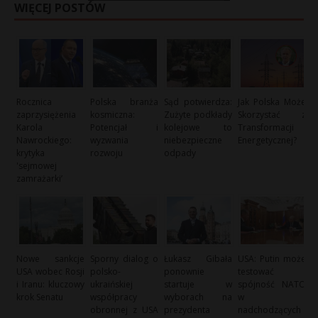
WIĘCEJ POSTÓW
Rocznica
Polska branża
Sąd potwierdza:
Jak Polska Może
zaprzysiężenia
kosmiczna:
Zużyte podkłady
Skorzystać z
Karola
Potencjał i
kolejowe to
Transformacji
Nawrockiego:
wyzwania
niebezpieczne
Energetycznej?
krytyka
rozwoju
odpady
'sejmowej
zamrażarki’
Nowe sankcje
Sporny dialog o
Łukasz Gibała
USA: Putin może
USA wobec Rosji
polsko-
ponownie
testować
i Iranu: kluczowy
ukraińskiej
startuje w
spójność NATO
krok Senatu
współpracy
wyborach na
w
obronnej z USA
prezydenta
nadchodzących