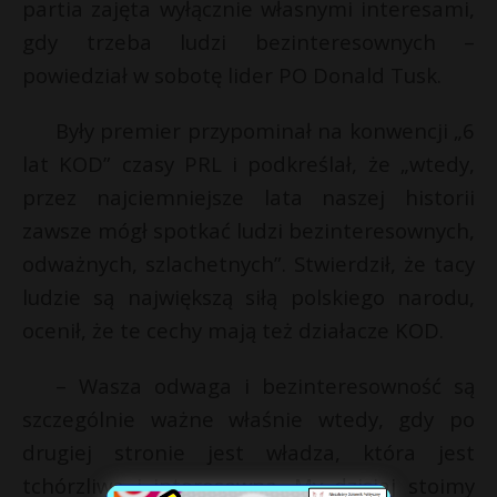
partia zajęta wyłącznie własnymi interesami,
gdy trzeba ludzi bezinteresownych –
powiedział w sobotę lider PO Donald Tusk.
Były premier przypominał na konwencji „6
lat KOD” czasy PRL i podkreślał, że „wtedy,
przez najciemniejsze lata naszej historii
zawsze mógł spotkać ludzi bezinteresownych,
odważnych, szlachetnych”. Stwierdził, że tacy
ludzie są największą siłą polskiego narodu,
ocenił, że te cechy mają też działacze KOD.
– Wasza odwaga i bezinteresowność są
szczególnie ważne właśnie wtedy, gdy po
drugiej stronie jest władza, która jest
tchórzliwa i interesowna. My dzisiaj stoimy