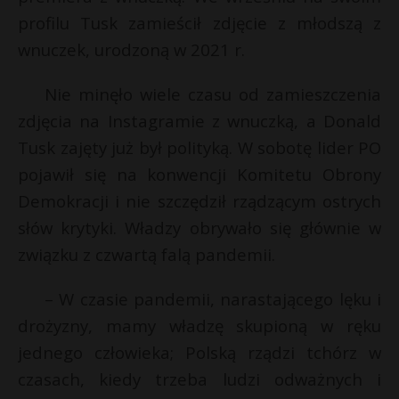
t
profilu Tusk zamieścił zdjęcie z młodszą z
r
wnuczek, urodzoną w 2021 r.
s
Nie minęło wiele czasu od zamieszczenia
s
zdjęcia na Instagramie z wnuczką, a Donald
Tusk zajęty już był polityką. W sobotę lider PO
pojawił się na konwencji Komitetu Obrony
Demokracji i nie szczędził rządzącym ostrych
słów krytyki. Władzy obrywało się głównie w
związku z czwartą falą pandemii.
– W czasie pandemii, narastającego lęku i
drożyzny, mamy władzę skupioną w ręku
jednego człowieka; Polską rządzi tchórz w
czasach, kiedy trzeba ludzi odważnych i