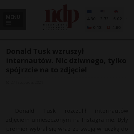
MENU
4.30
3.73
5.02
0.18
4.60
Donald Tusk wzruszył
internautów. Nic dziwnego, tylko
spójrzcie na to zdjęcie!
i
27 listopada, 2021
l
Donald Tusk rozczulił internautów
zdjęciem umieszczonym na Instagramie. Były
premier wybrał się wraz ze swoją wnuczką do