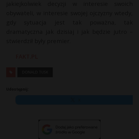
jakiejkolwiek decyzji w interesie swoich
obywateli, w interesie swojej ojczyzny wtedy,
gdy sytuacja jest tak poważna, tak
dramatyczna jak dzisiaj i jak będzie jutro –
stwierdził były premier.
FAKT.PL
DONALD TUSK
Udostępnij:
X