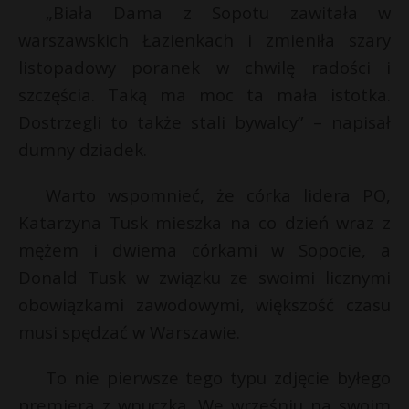
„Biała Dama z Sopotu zawitała w
P
warszawskich Łazienkach i zmieniła szary
listopadowy poranek w chwilę radości i
szczęścia. Taką ma moc ta mała istotka.
Dostrzegli to także stali bywalcy” – napisał
E
s
dumny dziadek.
s
i
l
Warto wspomnieć, że córka lidera PO,
Katarzyna Tusk mieszka na co dzień wraz z
*
mężem i dwiema córkami w Sopocie, a
Donald Tusk w związku ze swoimi licznymi
obowiązkami zawodowymi, większość czasu
musi spędzać w Warszawie.
To nie pierwsze tego typu zdjęcie byłego
premiera z wnuczką. We wrześniu na swoim