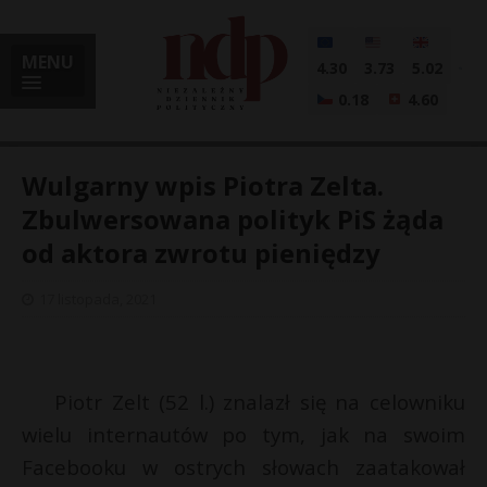
MENU
4.30
3.73
5.02
0.18
4.60
Wulgarny wpis Piotra Zelta.
Zbulwersowana polityk PiS żąda
od aktora zwrotu pieniędzy
i
17 listopada, 2021
l
Piotr Zelt (52 l.) znalazł się na celowniku
wielu internautów po tym, jak na swoim
Facebooku w ostrych słowach zaatakował