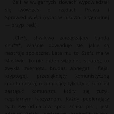
Zelt w wulgarnych słowach wypowiedział
się wówczas o rządach Prawa i
Sprawiedliwości (cytat w pisowni oryginalnej
— przyp. red.).
„Ch**, chwilowo zarządzający bandą
chu***, właśnie dowiaduje się, jakie są
nastroje społeczne. Lata mu to. Szefa ma w
Moskwie. To nie żaden wizjoner, strateg, to
zwykła miernota, brudas, abnegat i fleja,
kryptogej, przesiąknięty komunistyczną
mentalnością, rozumiejący tylko tyle, że musi
zastąpić komunizm, który się zużył,
regularnym faszyzmem. Każdy popierający
tych zwyrodnialców spod znaku pis , jest
zdrajcą Polski, cynicznym koniunkturalistą,