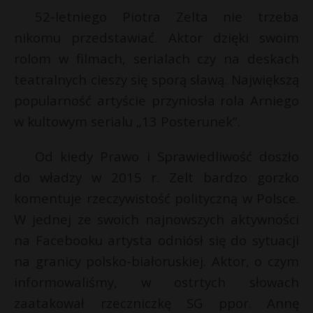
52-letniego Piotra Zelta nie trzeba
P
nikomu przedstawiać. Aktor dzięki swoim
rolom w filmach, serialach czy na deskach
teatralnych cieszy się sporą sławą. Największą
E
popularność artyście przyniosła rola Arniego
s
w kultowym serialu „13 Posterunek”.
s
i
l
Od kiedy Prawo i Sprawiedliwość doszło
do władzy w 2015 r. Zelt bardzo gorzko
r
komentuje rzeczywistość polityczną w Polsce.
W jednej ze swoich najnowszych aktywności
s
na Facebooku artysta odniósł się do sytuacji
s
na granicy polsko-białoruskiej. Aktor, o czym
informowaliśmy, w ostrtych słowach
zaatakował rzeczniczkę SG ppor. Annę