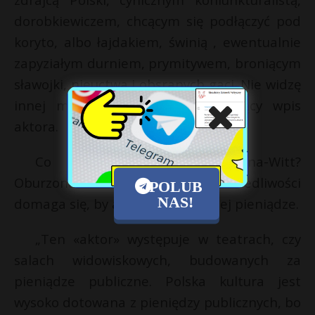
dorobkiewiczem, chcącym się podłączyć pod
koryto, albo łajdakiem, świnią , ewentualnie
zapyziałym durniem, prymitywem, broniącym
sławojki, nieuctwa i obsranych gaci. Nie widzę
innej możliwości” – brzmi szokujący wpis
aktora.
Co na to Małgorzata Jacyna-Witt?
Oburzona radna Prawa i Sprawiedliwości
POLUB
NAS!
domaga się, by artysta… zwrócił jej pieniądze.
„Ten «aktor» występuje w teatrach, czy
salach widowiskowych, budowanych za
pieniądze publiczne. Polska kultura jest
wysoko dotowana z pieniędzy publicznych, bo