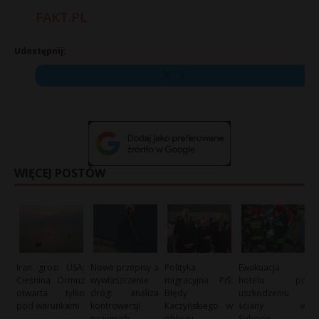
FAKT.PL
Udostępnij:
X
WIĘCEJ POSTÓW
Iran grozi USA:
Nowe przepisy a
Polityka
Ewakuacja
Cieśnina Ormuz
wywłaszczenie
migracyjna PiS:
hotelu po
otwarta tylko
dróg: analiza
Błędy
uszkodzeniu
pod warunkami
kontrowersji
Kaczyńskiego w
ściany w
prawnych
obliczu
Sobocie