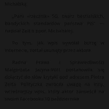
t
Michalską.
r
„Pani «rzecznik» SG, twarz bestialskich,
bandyckich standardów państwa PiS” —
s
s
napisał Zelt o ppor. Michalskiej.
Po tym, jak wpis wywołał burzę w
internecie, został usunięty przez aktora.
Radna Prawa i Sprawiedliwości
Małgorzata Jacyna-Witt postanowiła się
dołączyć do słów krytyki pod adresem Piotra
Zelta. Polityczka zwróciła uwagę na inny,
wcześniejszy wpis, który aktor zamieścił na
swoim Facebooku 10 października.