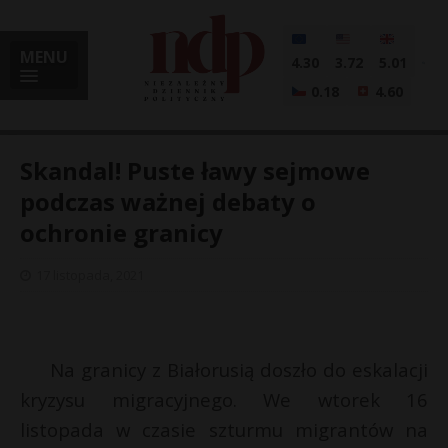
MENU
4.30
3.72
5.01
0.18
4.60
Skandal! Puste ławy sejmowe
podczas ważnej debaty o
ochronie granicy
i
17 listopada, 2021
l
Na granicy z Białorusią doszło do eskalacji
kryzysu migracyjnego. We wtorek 16
listopada w czasie szturmu migrantów na