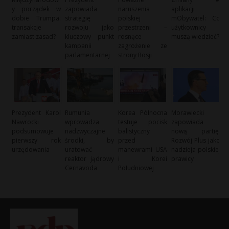
y porządek w
zapowiada
naruszenia
aplikacji
dobie Trumpa:
strategię
polskiej
mObywatel: Co
transakcje
rozwoju jako
przestrzeni –
użytkownicy
zamiast zasad?
kluczowy punkt
rosnące
muszą wiedzieć?
kampanii
zagrożenie ze
parlamentarnej
strony Rosji
Prezydent Karol
Rumunia
Korea Północna
Morawiecki
Nawrocki
wprowadza
testuje pocisk
zapowiada
podsumowuje
nadzwyczajne
balistyczny
nową partię:
pierwszy rok
środki, by
przed
Rozwój Plus jako
urzędowania
uratować
manewrami USA
nadzieja polskiej
reaktor jądrowy
i Korei
prawicy
Cernavoda
Południowej