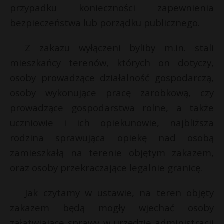
t
przypadku konieczności zapewnienia
r
bezpieczeństwa lub porządku publicznego.
Z zakazu wyłączeni byliby m.in. stali
s
s
mieszkańcy terenów, których on dotyczy,
osoby prowadzące działalność gospodarczą,
osoby wykonujące pracę zarobkową, czy
prowadzące gospodarstwa rolne, a także
uczniowie i ich opiekunowie, najbliższa
rodzina sprawująca opiekę nad osobą
zamieszkałą na terenie objętym zakazem,
oraz osoby przekraczające legalnie granicę.
Jak czytamy w ustawie, na teren objęty
zakazem będą mogły wjechać osoby
załatwiające sprawy w urzędzie administracji