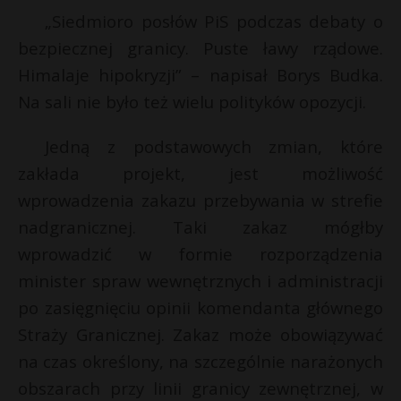
„Siedmioro posłów PiS podczas debaty o
P
bezpiecznej granicy. Puste ławy rządowe.
Himalaje hipokryzji” – napisał Borys Budka.
Na sali nie było też wielu polityków opozycji.
E
Jedną z podstawowych zmian, które
zakłada projekt, jest możliwość
i
E
l
wprowadzenia zakazu przebywania w strefie
nadgranicznej. Taki zakaz mógłby
i
l
wprowadzić w formie rozporządzenia
minister spraw wewnętrznych i administracji
po zasięgnięciu opinii komendanta głównego
Straży Granicznej. Zakaz może obowiązywać
na czas określony, na szczególnie narażonych
t
obszarach przy linii granicy zewnętrznej, w