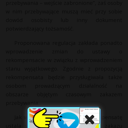
przebywania – wejście zabronione”, zaś osoby
w nim przebywające muszą mieć przy sobie
dowód osobisty lub inny dokument
potwierdzający tożsamość.
Proponowana regulacja zakłada ponadto
wprowadzenie zmian do ustawy o
rekompensacie w związku z wprowadzeniem
stanu wyjątkowego. Zgodnie z propozycją
rekompensata będzie przysługiwała także
osobom prowadzącym działalność na
obszarze objętym czasowym zakazem
przebywania.
Jak wskazano w projekcie, rekompensatę
ustala się za okres 30 dni trwania zakazu