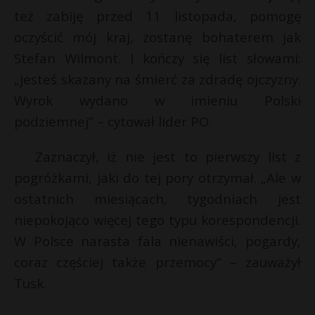
r
też zabiję przed 11 listopada, pomogę
P
oczyścić mój kraj, zostanę bohaterem jak
Stefan Wilmont. I kończy się list słowami:
„jesteś skazany na śmierć za zdradę ojczyzny.
E
Wyrok wydano w imieniu Polski
podziemnej” – cytował lider PO.
i
l
Zaznaczył, iż nie jest to pierwszy list z
pogróżkami, jaki do tej pory otrzymał. „Ale w
ostatnich miesiącach, tygodniach jest
niepokojąco więcej tego typu korespondencji.
W Polsce narasta fala nienawiści, pogardy,
coraz częściej także przemocy” – zauważył
Tusk.