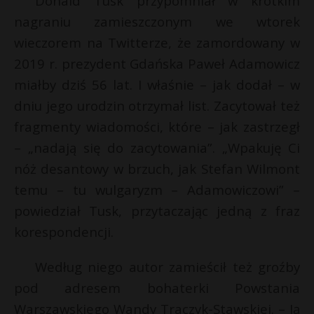
Donald Tusk przypomniał w krótkim
nagraniu zamieszczonym we wtorek
wieczorem na Twitterze, że zamordowany w
2019 r. prezydent Gdańska Paweł Adamowicz
miałby dziś 56 lat. I właśnie – jak dodał – w
dniu jego urodzin otrzymał list. Zacytował też
fragmenty wiadomości, które – jak zastrzegł
– „nadają się do zacytowania”. „Wpakuję Ci
nóż desantowy w brzuch, jak Stefan Wilmont
temu – tu wulgaryzm – Adamowiczowi” –
powiedział Tusk, przytaczając jedną z fraz
korespondencji.
s
s
Według niego autor zamieścił też groźby
pod adresem bohaterki Powstania
Warszawskiego Wandy Traczyk-Stawskiej. – Ją