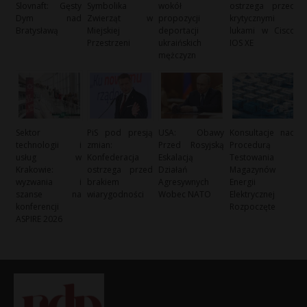
Slovnaft: Gęsty
Symbolika
wokół
ostrzega przed
Dym nad
Zwierząt w
propozycji
krytycznymi
Bratysławą
Miejskiej
deportacji
lukami w Cisco
Przestrzeni
ukraińskich
IOS XE
mężczyzn
Sektor
PiS pod presją
USA: Obawy
Konsultacje nad
technologii i
zmian:
Przed Rosyjską
Procedurą
usług w
Konfederacja
Eskalacją
Testowania
Krakowie:
ostrzega przed
Działań
Magazynów
wyzwania i
brakiem
Agresywnych
Energii
szanse na
wiarygodności
Wobec NATO
Elektrycznej
konferencji
Rozpoczęte
ASPIRE 2026