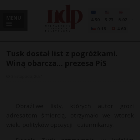
MENU
4.30
3.73
5.02
0.18
4.60
Tusk dostał list z pogróżkami.
Winą obarcza… prezesa PiS
i
3 listopada, 2021
l
Obraźliwe listy, których autor grozi
adresatom śmiercią, otrzymało we wtorek
wielu polityków opozycji i dziennikarzy.