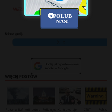
NIEZALEZNA.PL
POLUB
NAS!
Udostępnij:
X
WIĘCEJ POSTÓW
Pożar w Rafinerii
Letnie Refleksje:
Kontrowersje
CERT Polska