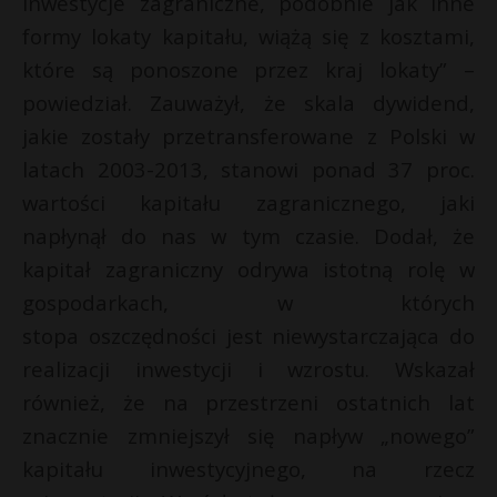
inwestycje zagraniczne, podobnie jak inne
t
formy lokaty kapitału, wiążą się z kosztami,
r
które są ponoszone przez kraj lokaty” –
powiedział. Zauważył, że skala dywidend,
s
s
jakie zostały przetransferowane z Polski w
latach 2003-2013, stanowi ponad 37 proc.
wartości kapitału zagranicznego, jaki
napłynął do nas w tym czasie. Dodał, że
kapitał zagraniczny odrywa istotną rolę w
gospodarkach, w których
stopa oszczędności jest niewystarczająca do
realizacji inwestycji i wzrostu. Wskazał
również, że na przestrzeni ostatnich lat
znacznie zmniejszył się napływ „nowego”
kapitału inwestycyjnego, na rzecz