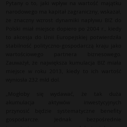
Pytany o to, jaki wpływ na wartość majątku
P
narodowego ma kapitał zagraniczny, wskazał,
że znaczny wzrost dynamiki napływu BIZ do
Polski miał miejsce dopiero po 2004 r., kiedy
to akcesja do Unii Europejskiej potwierdziła
E
stabilność polityczno-gospodarczą kraju jako
wartościowego partnera biznesowego.
i
l
Zauważył, że największa kumulacja BIZ miała
miejsce w roku 2013, kiedy to ich wartość
wyniosła 232 mld dol.
„Mogłoby się wydawać, że tak duża
akumulacja aktywów inwestycyjnych
przynosić będzie systematyczne benefity
gospodarcze. Jednak bezpośrednie