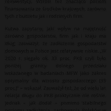
reinwestycji. Wzrósł też znacząco poziom
finansowania ze środków krajowych, zarówno
tych z budżetu jak i rodzimych firm.
Kutwa zapytany, jaki wpływ na majętność
zarówno gospodarstw, firm jak i kraju ma
dług, zauważył, że zadłużenie gospodarstw
domowych w Polsce jest relatywnie niskie. „W
2020 r. sięgało ok. 33 proc. PKB czyli było
poniżej granicy dolnego przedziału
wskazanego w badaniach MFW jako zakres
optymalny dla wzrostu gospodarczego (35
proc.)” – wskazał. Zauważył też, że od wielu lat
relacja długu do PKB praktycznie nie rośnie.
Jednak – jak dodał – pomimo stabilnego
poziomu zadłużenia, zachowania Polaków w