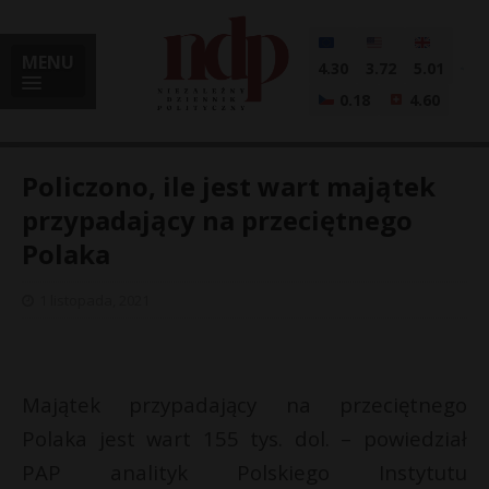
MENU
4.30
3.72
5.01
0.18
4.60
Policzono, ile jest wart majątek
przypadający na przeciętnego
Polaka
i
1 listopada, 2021
l
Majątek przypadający na przeciętnego
Polaka jest wart 155 tys. dol. – powiedział
PAP analityk Polskiego Instytutu