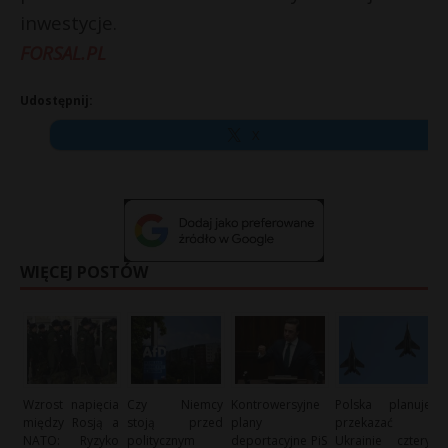
inwestycje.
FORSAL.PL
Udostępnij:
X
WIĘCEJ POSTÓW
Wzrost napięcia
Czy Niemcy
Kontrowersyjne
Polska planuje
między Rosją a
stoją przed
plany
przekazać
NATO: Ryzyko
politycznym
deportacyjne PiS
Ukrainie cztery