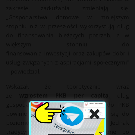
zakresie zadłużania zmieniają się.
„Gospodarstwa domowe w mniejszym
stopniu niż w przeszłości wykorzystują dług
do finansowania bieżących potrzeb, a w
większym stopniu do
finansowania inwestycji oraz zakupów dóbr i
usług związanych z aspiracjami społecznymi”
– powiedział.
Wskazał, że teoretycznie wraz
ze
wzrostem PKB per capita
, dług
gospodarstw domowych w relacji do PKB
powinien w Polsce rosnąć i zbliżać się do
poziomów krajów rozwiniętych. Jednak
tradycyjne relacje zostały zaburzone po