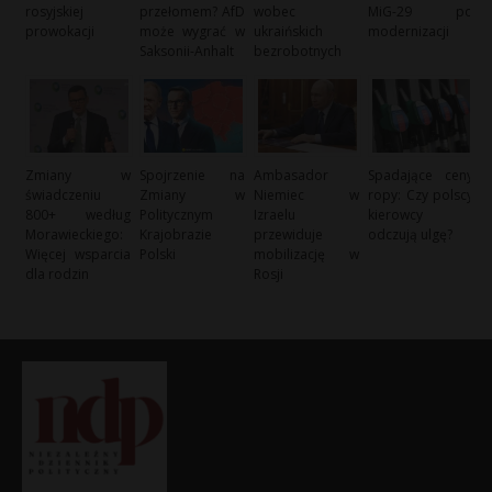
rosyjskiej
przełomem? AfD
wobec
MiG-29 po
prowokacji
może wygrać w
ukraińskich
modernizacji
Saksonii-Anhalt
bezrobotnych
Zmiany w
Spojrzenie na
Ambasador
Spadające ceny
świadczeniu
Zmiany w
Niemiec w
ropy: Czy polscy
800+ według
Politycznym
Izraelu
kierowcy
Morawieckiego:
Krajobrazie
przewiduje
odczują ulgę?
Więcej wsparcia
Polski
mobilizację w
dla rodzin
Rosji