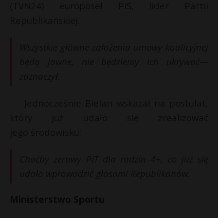
(TVN24) europoseł PiS, lider Partii
Republikańskiej.
Wszystkie główne założenia umowy koalicyjnej
będą jawne, nie będziemy ich ukrywać—
zaznaczył.
Jednocześnie Bielan wskazał na postulat,
który już udało się zrealizować
jego środowisku:
Choćby zerowy PIT dla rodzin 4+, co już się
udało wprowadzić głosami Republikanów.
Ministerstwo Sportu
t
E