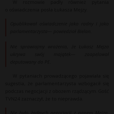
t
W rozmowie padły również pytania
o oświadczenia posła Łukasza Mejzy.
r
Opublikował oświadczenie jako radny i jako
s
s
parlamentarzysta— powiedział Bielan.
Nie sprawiajmy wrażenia, że Łukasz Mejza
ukrywa swój majątek— zaapelował
deputowany do PE.
W pytaniach prowadzącego pojawiała się
sugestia, że parlamentarzysta wzbogacił się
podczas negocjacji z obozem rządzącym. Gość
TVN24 zaznaczył, że to nieprawda.
Nie było żadnych negocjacji z panem Mejzą,