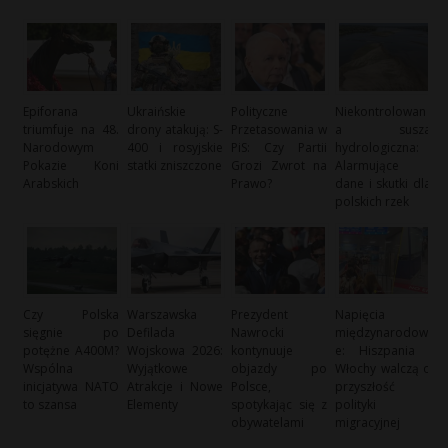
Epiforana
Ukraińskie
Polityczne
Niekontrolowan
triumfuje na 48.
drony atakują: S-
Przetasowania w
a susza
Narodowym
400 i rosyjskie
PiS: Czy Partii
hydrologiczna:
Pokazie Koni
statki zniszczone
Grozi Zwrot na
Alarmujące
Arabskich
Prawo?
dane i skutki dla
polskich rzek
Czy Polska
Warszawska
Prezydent
Napięcia
sięgnie po
Defilada
Nawrocki
międzynarodow
potężne A400M?
Wojskowa 2026:
kontynuuje
e: Hiszpania i
Wspólna
Wyjątkowe
objazdy po
Włochy walczą o
inicjatywa NATO
Atrakcje i Nowe
Polsce,
przyszłość
to szansa
Elementy
spotykając się z
polityki
obywatelami
migracyjnej