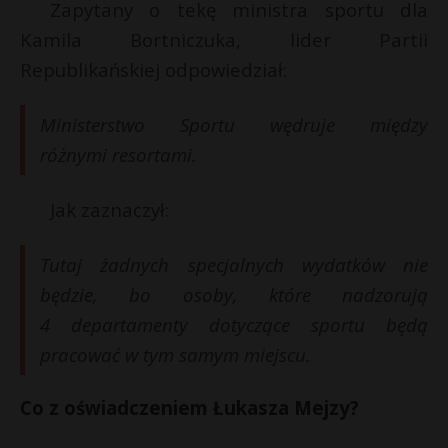
Zapytany o tekę ministra sportu dla
P
Kamila Bortniczuka, lider Partii
i
l
Republikańskiej odpowiedział:
E
Ministerstwo Sportu wędruje między
i
E
różnymi resortami.
l
i
Jak zaznaczył:
l
Tutaj żadnych specjalnych wydatków nie
będzie, bo osoby, które nadzorują
4 departamenty dotyczące sportu będą
pracować w tym samym miejscu.
Co z oświadczeniem Łukasza Mejzy?