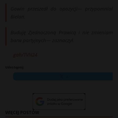
Gowin przeszedł do opozycji— przypomniał
Bielan.
Buduję Zjednoczoną Prawicą i nie zmieniam
barw partyjnych— zaznaczył.
gah/TVN24
Udostępnij:
X
WIĘCEJ POSTÓW