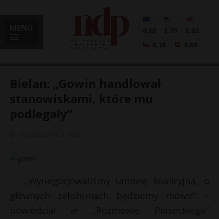
MENU
4.30
3.73
5.02
0.18
4.60
Bielan: „Gowin handlował
stanowiskami, które mu
podlegały”
i
18 października, 2021
l
„
Wynegocjowaliśmy umowę koalicyjną, o
głównych założeniach będziemy mówić” –
powiedział w „Rozmowie Piaseckiego”