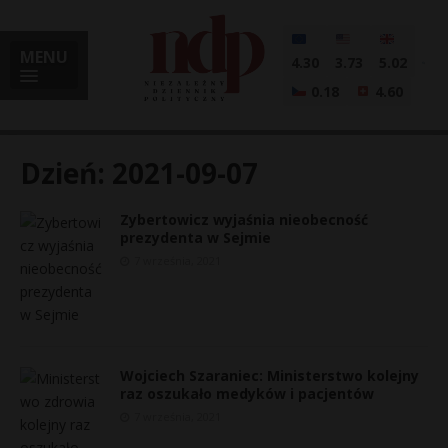
MENU
4.30
3.73
5.02
0.18
4.60
Dzień:
2021-09-07
Zybertowicz wyjaśnia nieobecność
i
prezydenta w Sejmie
7 września, 2021
l
Wojciech Szaraniec: Ministerstwo kolejny
raz oszukało medyków i pacjentów
7 września, 2021