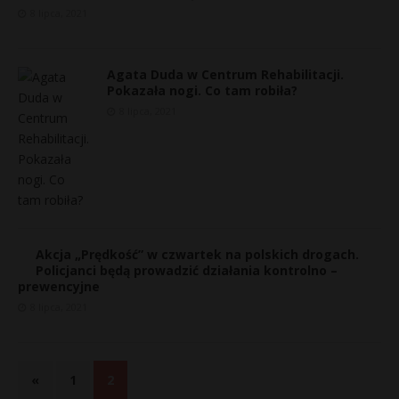
8 lipca, 2021
Agata Duda w Centrum Rehabilitacji.
Pokazała nogi. Co tam robiła?
8 lipca, 2021
Akcja „Prędkość” w czwartek na polskich drogach.
*
Policjanci będą prowadzić działania kontrolno –
*
prewencyjne
E
8 lipca, 2021
i
l
«
1
2