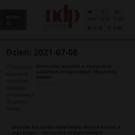
MENU
4.30
3.73
5.02
0.18
4.60
Dzień:
2021-07-08
Śmiertelny wypadek w skarżyskich
i
zakładach zbrojeniowych. Długa lista
błędów
8 lipca, 2021
l
Jarosław Kaczyński wydał wojnę tłustym kotom, a
jego kuzyn… robi karierę na państwowym