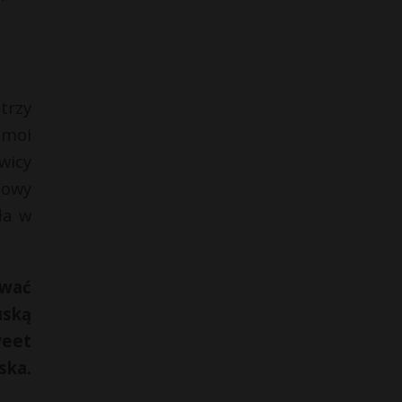
trzy
 moi
wicy
mowy
ła w
ować
uską
weet
ska.