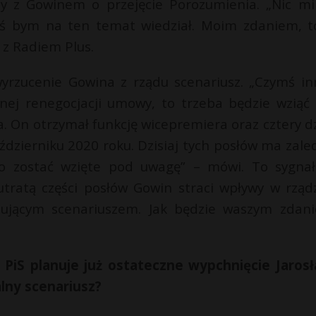
zy z Gowinem o przejęcie Porozumienia. „Nic mi
oś bym na ten temat wiedział. Moim zdaniem, t
 z Radiem Plus.
wyrzucenie Gowina z rządu scenariusz. „Czymś i
lejnej renegocjacji umowy, to trzeba będzie wziąć
. On otrzymał funkcję wicepremiera oraz cztery dz
ździerniku 2020 roku. Dzisiaj tych posłów ma zale
ło zostać wzięte pod uwagę” – mówi. To sygnał
utratą części posłów Gowin straci wpływy w rządz
zującym scenariuszem. Jak będzie waszym zdan
że PiS planuje już ostateczne wypchnięcie Jaros
lny scenariusz?