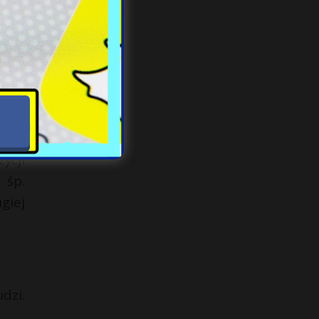
go o
ż tą
isze
, że
ycji
 śp.
giej
dzi.