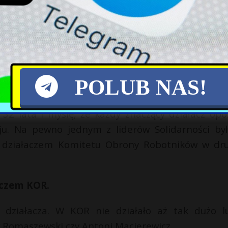
łoby na swoich stanowiskach.
kim. „Człowiek zbuntowany” ma opowiadać o je
że tej opozycyjnej karty nie było, ale nie była te
isanych w latach 70-tych czy 80-tych. Jak p
omysł miał się mocno nie spodobać. Myśli pan
POLUB NAS!
aktycznie jest materiał na film?
 lata i myślę, że każdy znaczący działacz opoz
aju. Na pewno jednym z liderów Solidarności był
m działaczem Komitetu Obrony Robotników w dru
aczem KOR.
 działacza. W KOR nie działało aż tak dużo lu
w Romaszewski czy Antoni Macierewicz.