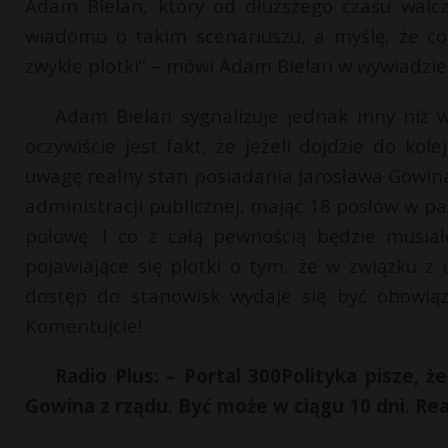
Adam Bielan, który od dłuższego czasu walc
wiadomo o takim scenariuszu, a myślę, że c
zwykłe plotki” – mówi Adam Bielan w wywiadzie
Adam Bielan sygnalizuje jednak inny niż 
oczywiście jest fakt, że jeżeli dojdzie do ko
uwagę realny stan posiadania Jarosława Gowina
administracji publicznej, mając 18 posłów w pa
połowę. I co z całą pewnością będzie musia
pojawiające się plotki o tym, że w związku z 
dostęp do stanowisk wydaje się być obowią
Komentujcie!
Radio Plus: – Portal 300Polityka pisze, 
Gowina z rządu. Być może w ciągu 10 dni. Rea