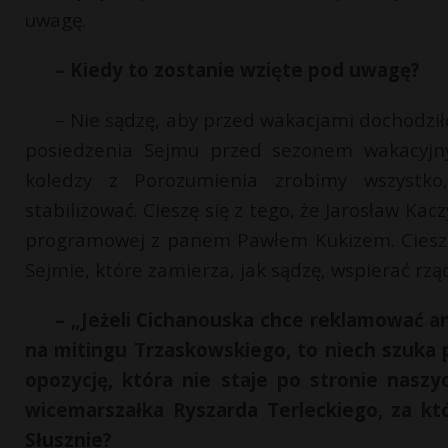
uwagę.
– Kiedy to zostanie wzięte pod uwagę?
– Nie sądzę, aby przed wakacjami dochodził
posiedzenia Sejmu przed sezonem wakacyjn
koledzy z Porozumienia zrobimy wszystko
stabilizować. Cieszę się z tego, że Jarosław 
programowej z panem Pawłem Kukizem. Cieszą
Sejmie, które zamierza, jak sądzę, wspierać rzą
– „Jeżeli Cichanouska chce reklamować 
na mitingu Trzaskowskiego, to niech szuka
opozycję, która nie staje po stronie naszy
wicemarszałka Ryszarda Terleckiego, za kt
Słusznie?