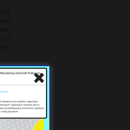
inny
żnie
kiej
tych
chem
kiem
e do