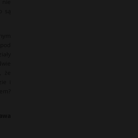
 nie
o są
nnym
 pod
iały
dwie
, że
ie i
iem?
ława