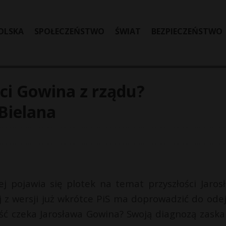
OLSKA
SPOŁECZEŃSTWO
ŚWIAT
BEZPIECZEŃSTWO
ci Gowina z rządu?
Bielana
ej pojawia się plotek na temat przyszłości Jaros
 z wersji już wkrótce PiS ma doprowadzić do odej
ość czeka Jarosława Gowina? Swoją diagnozą zaska