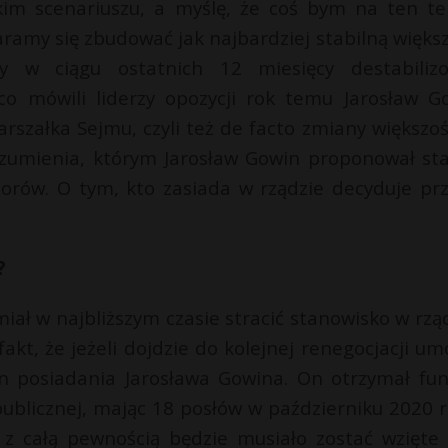
im scenariuszu, a myślę, że coś bym na ten t
aramy się zbudować jak najbardziej stabilną większ
y w ciągu ostatnich 12 miesięcy destabilizo
o mówili liderzy opozycji rok temu Jarosław G
szałka Sejmu, czyli też de facto zmiany większoś
ozumienia, którym Jarosław Gowin proponował sta
borów. O tym, kto zasiada w rządzie decyduje pr
?
iał w najbliższym czasie stracić stanowisko w rząd
akt, że jeżeli dojdzie do kolejnej renegocjacji um
n posiadania Jarosława Gowina. On otrzymał fun
publicznej, mając 18 posłów w październiku 2020 r
o z całą pewnością będzie musiało zostać wzięte