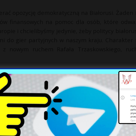
erać opozycję demokratyczną na Białorusi. Żaden 
odków finansowych na pomoc dla osób, które odwa
opie i chcielibyśmy jedynie, żeby politycy białorus
ni do gier partyjnych w naszym kraju. Charakter 
ny z nowym ruchem Rafała Trzaskowskiego, ru
ie” są adekwatne do tej sytuacji?
 nie konsekwencje i przestać być wicemarszał
itterze, ponosił konsekwencje za jeden czy drugi ni