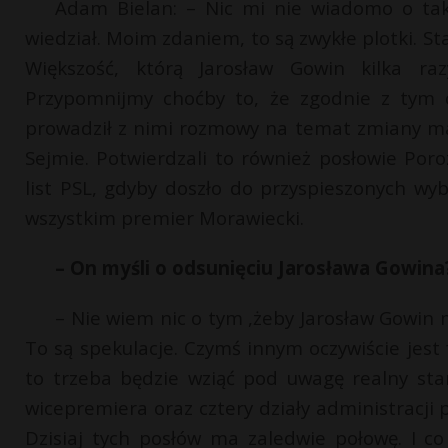
Adam Bielan: – Nic mi nie wiadomo o tak
wiedział. Moim zdaniem, to są zwykłe plotki. St
Większość, którą Jarosław Gowin kilka raz
Przypomnijmy choćby to, że zgodnie z tym c
prowadził z nimi rozmowy na temat zmiany mar
Sejmie. Potwierdzali to również posłowie Por
list PSL, gdyby doszło do przyspieszonych wy
wszystkim premier Morawiecki.
– On myśli o odsunięciu Jarosława Gowina
– Nie wiem nic o tym ,żeby Jarosław Gowin m
To są spekulacje. Czymś innym oczywiście jest f
to trzeba będzie wziąć pod uwagę realny sta
wicepremiera oraz cztery działy administracji 
Dzisiaj tych posłów ma zaledwie połowę. I c