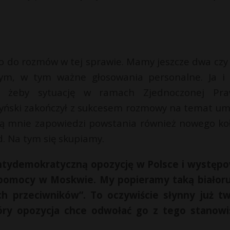
o do rozmów w tej sprawie. Mamy jeszcze dwa czy 
ym, w tym ważne głosowania personalne. Ja i
, żeby sytuację w ramach Zjednoczonej Pra
Kaczyński zakończył z sukcesem rozmowy na temat u
 mnie zapowiedzi powstania również nowego ko
d. Na tym się skupiamy.
antydemokratyczną opozycję w Polsce i występ
 pomocy w Moskwie. My popieramy taką białor
ch przeciwników”. To oczywiście słynny już t
óry opozycja chce odwołać go z tego stanowi