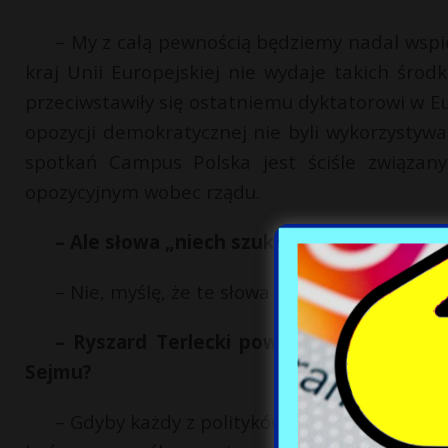
– My z całą pewnością będziemy nadal wspi
kraj Unii Europejskiej nie wydaje takich śr
przeciwstawiły się ostatniemu dyktatorowi w Eur
opozycji demokratycznej nie byli wykorzystywa
spotkań Campus Polska jest ściśle związa
opozycyjnym wobec rządu.
– Ale słowa „niech szuka pomocy w Moskw
– Nie, myślę, że te słowa były niepotrzebne.
– Ryszard Terlecki powinien ponieść za
Sejmu?
– Gdyby każdy z polityków, który jest na Tw