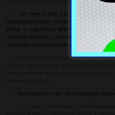
końca przemyślany wpis, pewnie niewielu zosta
– TVP tworzy film o Jarosławie Kaczyńs
opozycyjnej karcie. Oczywiście, nie jest tak, 
jedną z najbardziej efektownych kart zap
„Gazeta Wyborcza”, samemu prezesowi ten p
opozycyjna karta Jarosława Kaczyńskiego to f
– Od upadku komunizmu w Polsce minęło 32
zasłużył na publikację tego czy innego rodz
Prezydent Lech Kaczyński. Był też znaczący
połowie lat 70-tych.
– Był działaczem ale nie znaczącym dział
– To proszę zdefiniować rolę znaczącego
Oczywiście liderem tego ruchu byli śp. Zbignie