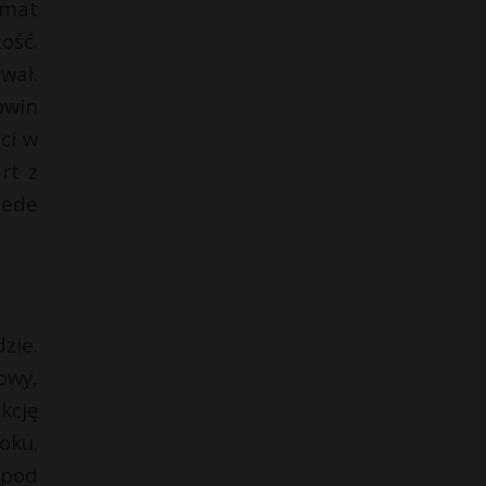
emat
ość.
wał.
owin
ci w
rt z
zede
zie.
owy,
kcję
oku.
 pod