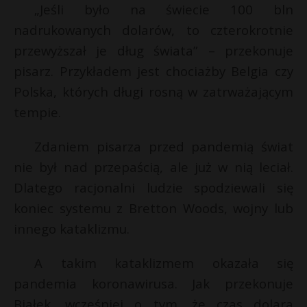
„Jeśli było na świecie 100 bln
P
nadrukowanych dolarów, to czterokrotnie
przewyższał je dług świata” – przekonuje
pisarz. Przykładem jest chociażby Belgia czy
Polska, których długi rosną w zatrważającym
E
tempie.
i
l
Zdaniem pisarza przed pandemią świat
nie był nad przepaścią, ale już w nią leciał.
Dlatego racjonalni ludzie spodziewali się
koniec systemu z Bretton Woods, wojny lub
innego kataklizmu.
A takim kataklizmem okazała się
pandemia koronawirusa. Jak przekonuje
t
Białek, wcześniej o tym, że czas dolara