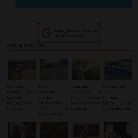
X
WIĘCEJ POSTÓW
Uderzenia
Poważny
Zbieranie
Dramatyczny
upałów grożą
wypadek na
deszczówki w
atak w
kryzysem
drodze
Polsce: korzyści,
Kamiennej
energetycznym
wojewódzkiej
wyzwania i nowe
Górze: 15-latek
na Węgrzech
848 w
regulacje
poważnie ranny
Pułankowicach