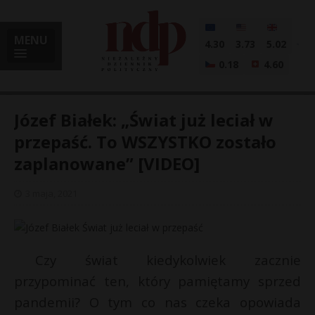
MENU
4.30
3.73
5.02
0.18
4.60
Józef Białek: „Świat już leciał w
przepaść. To WSZYSTKO zostało
zaplanowane” [VIDEO]
i
3 maja, 2021
l
Czy świat kiedykolwiek zacznie
przypominać ten, który pamiętamy sprzed
pandemii? O tym co nas czeka opowiada