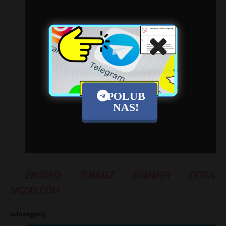
POLUB
NAS!
ŹRÓDŁO: TOMASZ SOMMER EXTRA,
NCZAS.COM
Udostępnij: