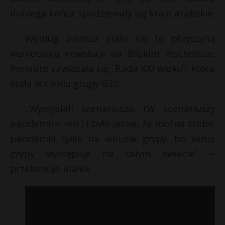
t
dobiega końca spodziewały się kraje arabskie.
r
Według pisarza stało się to przyczyną
s
wzniecania rewolucji na Bliskim Wschodzie.
s
t
Ponadto zawiązała się „Rada XXI wieku”, która
stała w cieniu grupy G20.
„Wymyślali scenariusze. (W scenariuszy
pandemii – red.) I było jasne, że można zrobić
t
pandemię tylko na wirusie grypy, bo wirus
grypy występuje na całym świecie” –
przekonuje Białek.