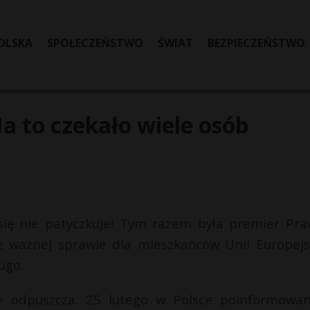
OLSKA
SPOŁECZEŃSTWO
ŚWIAT
BEZPIECZEŃSTWO
Na to czekało wiele osób
 się nie patyczkuje! Tym razem była premier Pra
e ważnej sprawie dla mieszkańców Unii Europejsk
ugo.
ie odpuszcza. 25 lutego w Polsce poinformowa