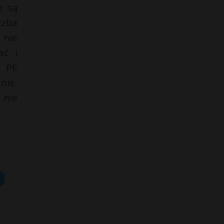
e są
czba
 nie
ać i
i PE
nie,
 nie