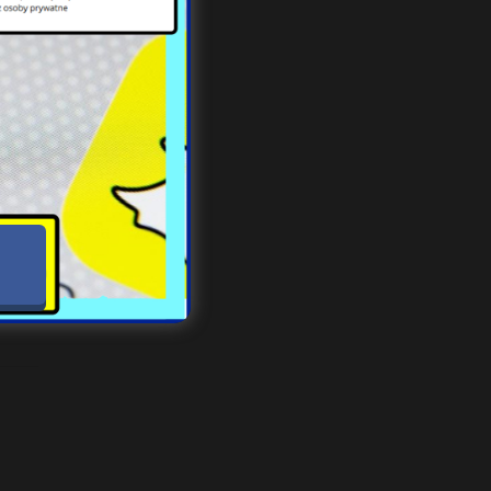
 Dla
były
nie.