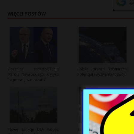
WIĘCEJ POSTÓW
Rocznica zaprzysiężenia
Polska branża kosmiczna:
Karola Nawrockiego: krytyka
Potencjał i wyzwania rozwoju
'sejmowej zamrażarki’
Nowe sankcje USA wobec
Sporny dialog o polsko-