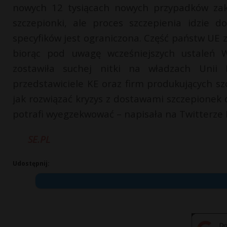
nowych 12 tysiącach nowych przypadków zak
szczepionki, ale proces szczepienia idzie d
specyfików jest ograniczona. Część państw UE 
biorąc pod uwagę wcześniejszych ustaleń W
zostawiła suchej nitki na władzach Unii 
przedstawiciele KE oraz firm produkujących sz
jak rozwiązać kryzys z dostawami szczepionek 
potrafi wyegzekwować – napisała na Twitterze 
SE.PL
Udostępnij: