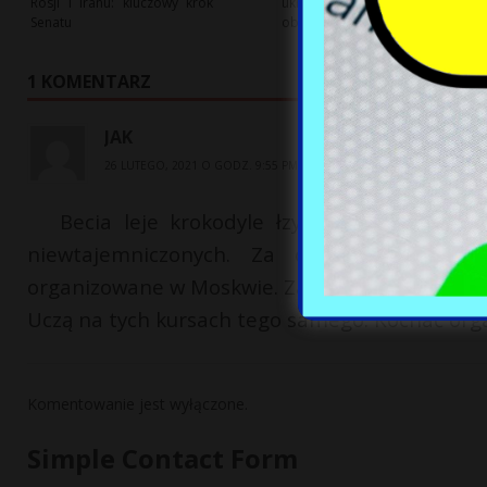
Rosji i Iranu: kluczowy krok
ukraińskiej współpracy
Senatu
obronnej z USA w tle
1 KOMENTARZ
JAK
26 LUTEGO, 2021 O GODZ. 9:55 PM
Becia leje krokodyle łzy, tylko biedaczk
niewtajemniczonych. Za czasów demokracji
organizowane w Moskwie. Za czasów wolnej dem
Uczą na tych kursach tego samego. Kochać orga
Komentowanie jest wyłączone.
Simple Contact Form