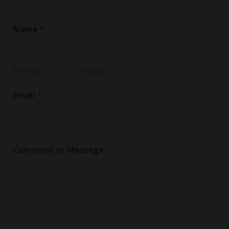
Name
*
Pierwszy
Ostatni
N
Email
*
a
m
e
o
r
E
Comment or Message
m
a
i
l