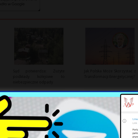
Sąd potwierdza: Zużyte
Jak Polska Może Skorzystać z
podkłady kolejowe to
Transformacji Energetycznej?
niebezpieczne odpady
Łukasz Gibała ponownie
USA: Putin może testować