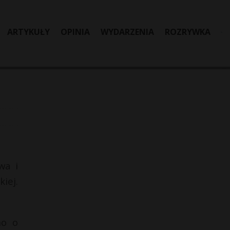
ARTYKUŁY
OPINIA
WYDARZENIA
ROZRYWKA
wa i
iej.
no o