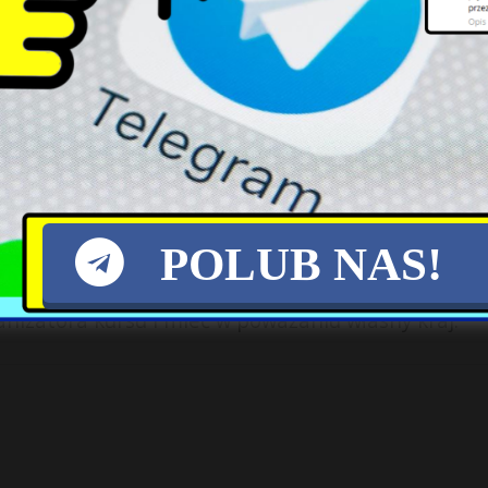
startuje w wyborach na
spójność NATO w
prezydenta Krakowa
nadchodzących latach
a zapomniała czego ją uczyli na kursach w USA?
POLUB NAS!
 socjalistycznej takie kursy dla polityków 
okracji takie kursy organizowane są w Waszyngto
nizatora kursu i mieć w poważaniu własny kraj.