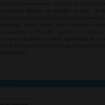
ażenia koronawirusem. Nadzieją na zakończeni
osyć powoli, głównie ze względu na fakt, że li
zaczęła kupować szczepionki od innych dostawców,
spólnoty. Beata Szydło postanowiła zareagow
Europejskiej. – Podczas spotkania z posłam
czepionki nie potrafią znaleźć odpowiedzi na pyta
dla UE. Najwyraźniej KE podpisała umowy, których
Beata Szydło.
X