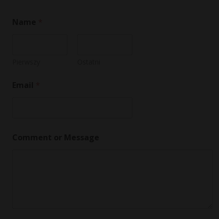
Name
*
Pierwszy
Ostatni
Email
*
C
Comment or Message
o
m
m
e
n
t
M
e
s