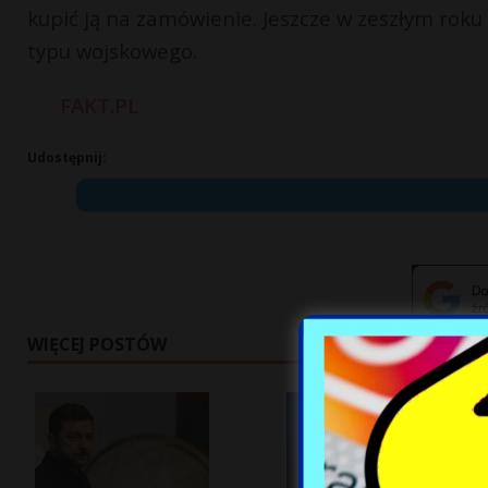
kupić ją na zamówienie. Jeszcze w zeszłym rok
typu wojskowego.
FAKT.PL
Udostępnij:
WIĘCEJ POSTÓW