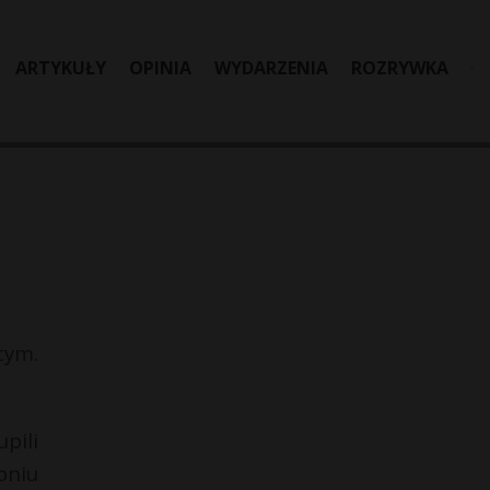
ARTYKUŁY
OPINIA
WYDARZENIA
ROZRYWKA
cym.
pili
pniu