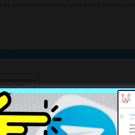
u sieć przestała natomiast sprzedawać broń sztur
X