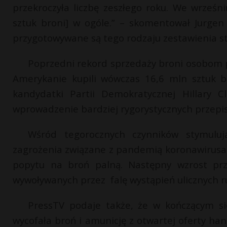
przekroczyła liczbę zeszłego roku. We wrześn
sztuk broni] w ogóle.” – skomentował Jurgen
przygotowywane są tego rodzaju zestawienia st
Poprzedni rekord sprzedaży broni osobom 
Amerykanie kupili wówczas 16,6 mln sztuk b
kandydatki Partii Demokratycznej Hillary C
wprowadzenie bardziej rygorystycznych przepi
Wśród tegorocznych czynników stymulu
zagrożenia związane z pandemią koronawirusa 
popytu na broń palną. Następny wzrost prz
wywoływanych przez falę wystąpień ulicznych ru
PressTV podaje także, że w kończącym si
wycofała broń i amunicję z otwartej oferty ha