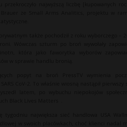
iu przekroczyło najwyższą liczbę [kupowanych roc
 Brauer ze Small Arms Analitics, projektu w ra
atystyczne.
prywatnym także pochodził z roku wyborczego – 2
roni. Wówczas szturm po broń wywołały zapowi
linotn, która jako faworytka wyborów zapowia
sów w sprawie handlu bronią.
jących popyt na broń PressTV wymienia pocz
SARS CoV-2. To właśnie wiosną nastąpił pierwszy 
yszedł latem, po wybuchu niepokojów społecz
ch Black Lives Matters .
ę tygodniu największa sieć handlowa USA Wall
ndlowej w swoich placówkach, choć klienci nadal 