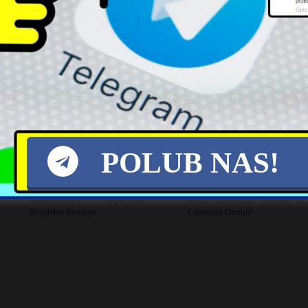
Wybory prezydenckie na
Ostra wymiana zdań między
Węgrzech: Baka czy Sulyok?
Warszawą a Moskwą po
słowach prezydenta
Nawrockiego
POLUB NAS!
Kontrowersyjne Słowa
Zbliżające się porozumienie
Nawrockiego Wywołują
może zakończyć konflikt w
Rosyjskie Reakcje
Cieśninie Ormuz