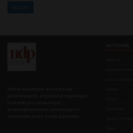
s
Submit
a
g
e
*
KATEGORIE
Artykuły
Bezpieczeńst
List do redakcji
Portal niezależny od instytucji
Opinia
państwowych, organizacji rządowych.
Polska
Dziennik jest prywatnym
Rozrywka
przedsiębiorstwem utworzonym i
założonym przez osoby prywatne.
Społeczeństw
Świat