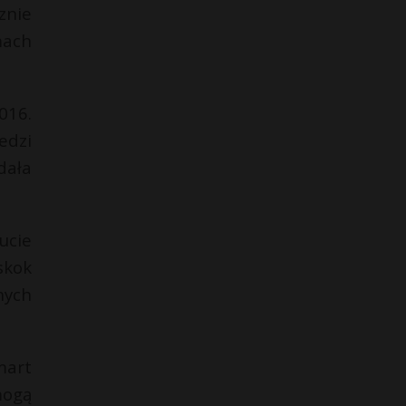
znie
mach
016.
edzi
dała
ucie
skok
nych
mart
mogą