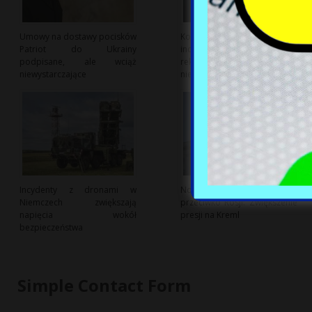
Umowy na dostawy pocisków
Kontrowersje wokół
Patriot do Ukrainy
incydentu w Aquaparku Reda:
podpisane, ale wciąż
rekiny zginęły przez splot
niewystarczające
nieprzewidzianych zdarzeń
Incydenty z dronami w
Nowa ustawa sankcyjna USA
Niemczech zwiększają
przeciwko Rosji: Zwiększenie
napięcia wokół
presji na Kreml
bezpieczeństwa
Simple Contact Form