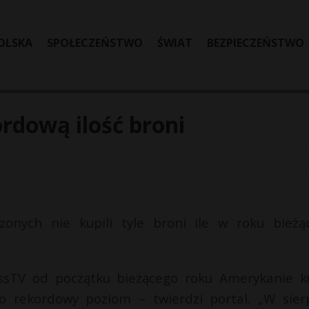
OLSKA
SPOŁECZEŃSTWO
ŚWIAT
BEZPIECZEŃSTWO
rdową ilość broni
onych nie kupili tyle broni ile w roku bieżą
ressTV od początku bieżącego roku Amerykanie ku
To rekordowy poziom – twierdzi portal. „W sier