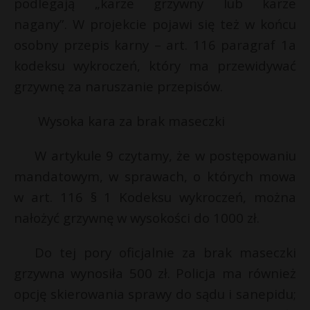
podlegają „karze grzywny lub karze
t
nagany”. W projekcie pojawi się też w końcu
r
s
osobny przepis karny – art. 116 paragraf 1a
s
kodeksu wykroczeń, który ma przewidywać
s
s
grzywnę za naruszanie przepisów.
E
Wysoka kara za brak maseczki
i
l
W artykule 9 czytamy, że w postępowaniu
mandatowym, w sprawach, o których mowa
w art. 116 § 1 Kodeksu wykroczeń, można
nałożyć grzywnę w wysokości do 1000 zł.
Do tej pory oficjalnie za brak maseczki
grzywna wynosiła 500 zł. Policja ma również
opcję skierowania sprawy do sądu i sanepidu;