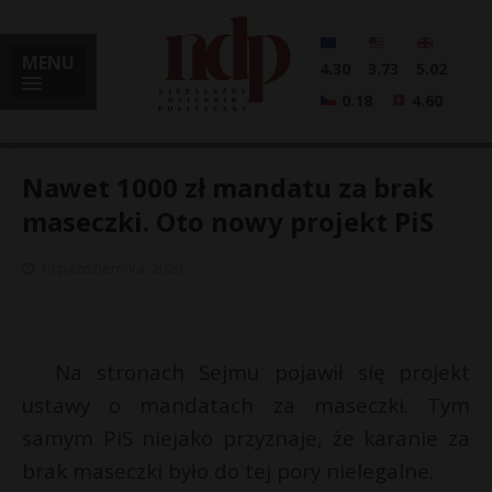
MENU
4.30
3.73
5.02
0.18
4.60
Nawet 1000 zł mandatu za brak
maseczki. Oto nowy projekt PiS
i
19 października, 2020
l
Na stronach Sejmu pojawił się projekt
ustawy o mandatach za maseczki. Tym
samym PiS niejako przyznaje, że karanie za
brak maseczki było do tej pory nielegalne.