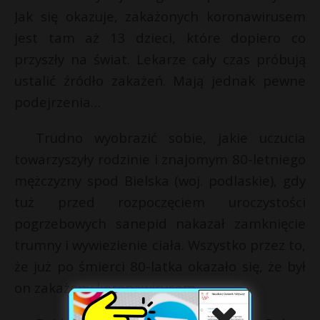
Jak się okazuje, zakażonych koronawirusem
jest tam aż 13 dzieci, które dopiero co
przyszły na świat. Lekarze cały czas próbują
ustalić źródło zakażeń. Mają jednak pewne
podejrzenia…
Trudno wyobrazić sobie, jakie uczucia
towarzyszyły rodzinie i znajomym 80-letniego
mężczyzny spod Bielska (woj. podlaskie), gdy
tuż przed rozpoczęciem uroczystości
pogrzebowych sanepid nakazał zamknięcie
trumny i wywiezienie ciała. Wszystko przez to,
że już po śmierci 80-latka okazało się, że był
on zakażony koronawirusem.