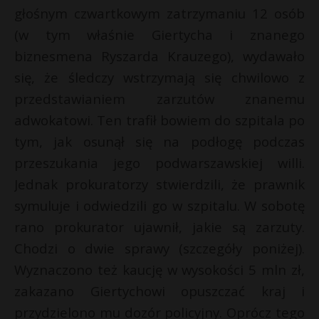
głośnym czwartkowym zatrzymaniu 12 osób
(w tym właśnie Giertycha i znanego
biznesmena Ryszarda Krauzego), wydawało
się, że śledczy wstrzymają się chwilowo z
przedstawianiem zarzutów znanemu
adwokatowi. Ten trafił bowiem do szpitala po
tym, jak osunął się na podłogę podczas
przeszukania jego podwarszawskiej willi.
Jednak prokuratorzy stwierdzili, że prawnik
symuluje i odwiedzili go w szpitalu. W sobotę
rano prokurator ujawnił, jakie są zarzuty.
Chodzi o dwie sprawy (szczegóły poniżej).
Wyznaczono też kaucję w wysokości 5 mln zł,
zakazano Giertychowi opuszczać kraj i
przydzielono mu dozór policyjny. Oprócz tego