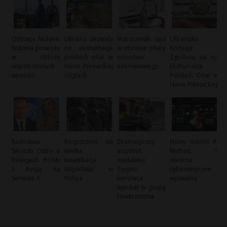
Odyseja Nolana:
Ukraina zezwala
Warszawski sąd
Ukraińska
historia powrotu
na ekshumacje
w obronie ofiary
Komisja
w obliczu
polskich ofiar w
oszustwa
Zgodziła się na
współczesnych
Hucie Pieniackiej
internetowego
Ekshumacje
wyzwań
i Ugłach
Polskich Ofiar w
Hucie Pieniackiej
Radosław
Rozpocznie się
Dramatyczny
Nowy model AI
Sikorski Ostro o
wielka
incydent
Mythos 5
Relacjach Polski
kwalifikacja
niedaleko
stwarza
z Rosją na
wojskowa w
Turynu:
cybernetyczne
Serwisie X
Polsce
kierowca
wyzwania
wjechał w grupę
rowerzystów