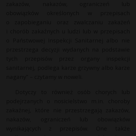
zakazów, nakazów, ograniczeń lub
P
obowiązków określonych w przepisach
o zapobieganiu oraz zwalczaniu zakażeń
i chorób zakaźnych u ludzi lub w przepisach
o Państwowej Inspekcji Sanitarnej albo nie
E
przestrzega decyzji wydanych na podstawie
tych przepisów przez organy inspekcji
i
l
sanitarnej, podlega karze grzywny albo karze
nagany” – czytamy w noweli.
Dotyczy to również osób chorych lub
podejrzanych o nosicielstwo m.in. choroby
zakaźnej, które nie przestrzegają zakazów,
nakazów, ograniczeń lub obowiązków
wynikających z przepisów. One także
t